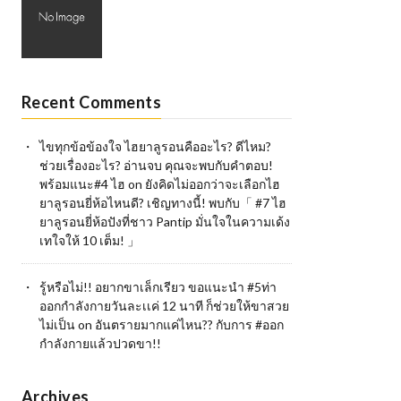
Recent Comments
ไขทุกข้อข้องใจ ไฮยาลูรอนคืออะไร? ดีไหม?
ช่วยเรื่องอะไร? อ่านจบ คุณจะพบกับคำตอบ!
พร้อมแนะ#4 ไฮ
on
ยังคิดไม่ออกว่าจะเลือกไฮ
ยาลูรอนยี่ห้อไหนดี? เชิญทางนี้! พบกับ「 #7 ไฮ
ยาลูรอนยี่ห้อปังที่ชาว Pantip มั่นใจในความเด้ง
เทใจให้ 10 เต็ม! 」
รู้หรือไม่!! อยากขาเล็กเรียว ขอแนะนำ #5ท่า
ออกกำลังกายวันละเเค่ 12 นาที ก็ช่วยให้ขาสวย
ไม่เป็น
on
อันตรายมากแค่ไหน?? กับการ #ออก
กำลังกายแล้วปวดขา!!
Archives