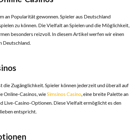
rm an Popularität gewonnen. Spieler aus Deutschland
ielen zu können. Die Vielfalt an Spielen und die Möglichkeit,
rmen besonders reizvoll. In diesem Artikel werfen wir einen
in Deutschland.
sinos
t die Zugänglichkeit. Spieler können jederzeit und überall auf
ele Online-Casinos, wie
Simsinos Casino
, eine breite Palette an
nd Live-Casino-Optionen. Diese Vielfalt ermöglicht es den
lieben entspricht.
otionen