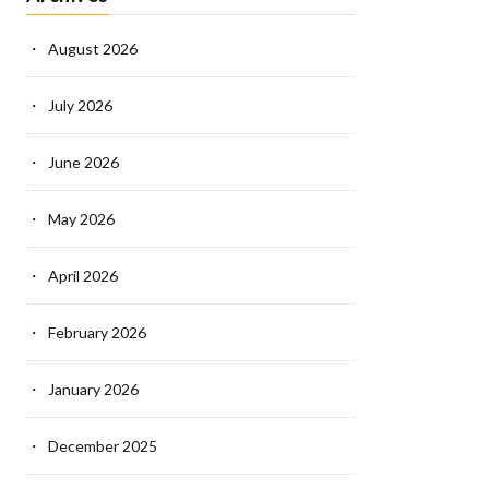
August 2026
July 2026
June 2026
May 2026
April 2026
February 2026
January 2026
December 2025