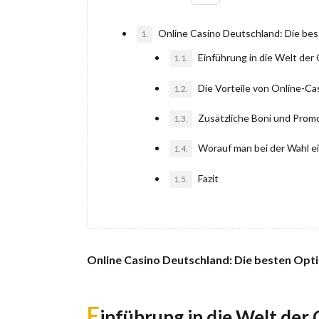
Online Casino Deutschland: Die bes
1.
Einführung in die Welt der
1.1.
Die Vorteile von Online-Ca
1.2.
Zusätzliche Boni und Prom
1.3.
Worauf man bei der Wahl ei
1.4.
Fazit
1.5.
Online Casino Deutschland: Die besten Opti
E
inführung in die Welt der