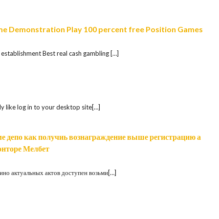
e Demonstration Play 100 percent free Position Games
establishment Best real cash gambling […]
ly like log in to your desktop site[…]
 депо как получиь вознаграждение выше регистрацию а
онторе Мелбет
азино актуальных актов доступен возьми[…]