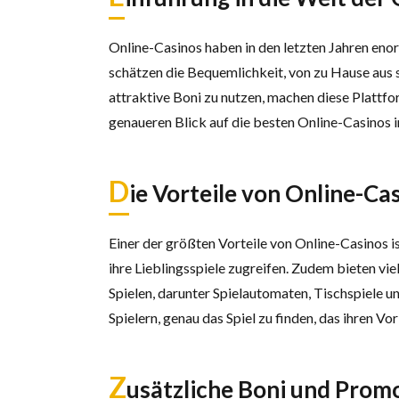
Online-Casinos haben in den letzten Jahren eno
schätzen die Bequemlichkeit, von zu Hause aus sp
attraktive Boni zu nutzen, machen diese Plattfo
genaueren Blick auf die besten Online-Casinos 
D
ie Vorteile von Online-Ca
Einer der größten Vorteile von Online-Casinos is
ihre Lieblingsspiele zugreifen. Zudem bieten vi
Spielen, darunter Spielautomaten, Tischspiele u
Spielern, genau das Spiel zu finden, das ihren Vor
Z
usätzliche Boni und Prom