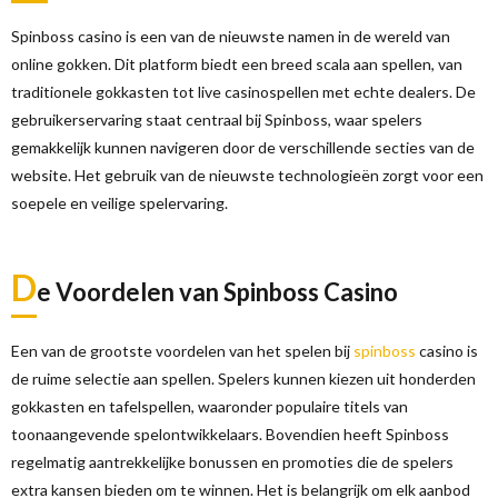
Spinboss casino is een van de nieuwste namen in de wereld van
online gokken. Dit platform biedt een breed scala aan spellen, van
traditionele gokkasten tot live casinospellen met echte dealers. De
gebruikerservaring staat centraal bij Spinboss, waar spelers
gemakkelijk kunnen navigeren door de verschillende secties van de
website. Het gebruik van de nieuwste technologieën zorgt voor een
soepele en veilige spelervaring.
D
e Voordelen van Spinboss Casino
Een van de grootste voordelen van het spelen bij
spinboss
casino is
de ruime selectie aan spellen. Spelers kunnen kiezen uit honderden
gokkasten en tafelspellen, waaronder populaire titels van
toonaangevende spelontwikkelaars. Bovendien heeft Spinboss
regelmatig aantrekkelijke bonussen en promoties die de spelers
extra kansen bieden om te winnen. Het is belangrijk om elk aanbod