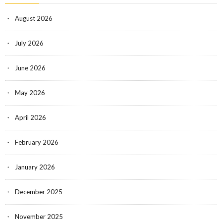
August 2026
July 2026
June 2026
May 2026
April 2026
February 2026
January 2026
December 2025
November 2025