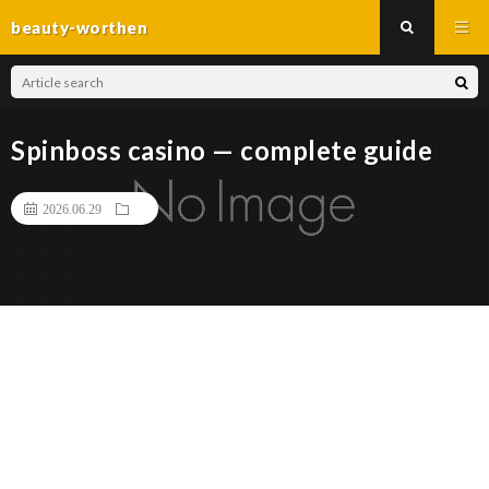
beauty-worthen
Spinboss casino — complete guide
2026.06.29