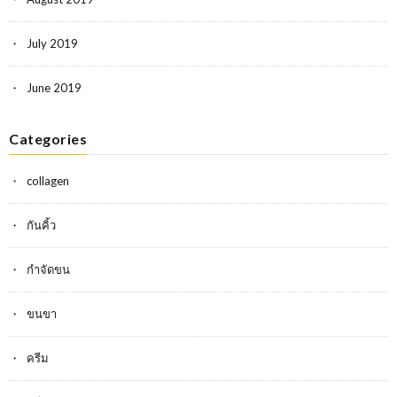
July 2019
June 2019
Categories
collagen
กันคิ้ว
กำจัดขน
ขนขา
ครีม