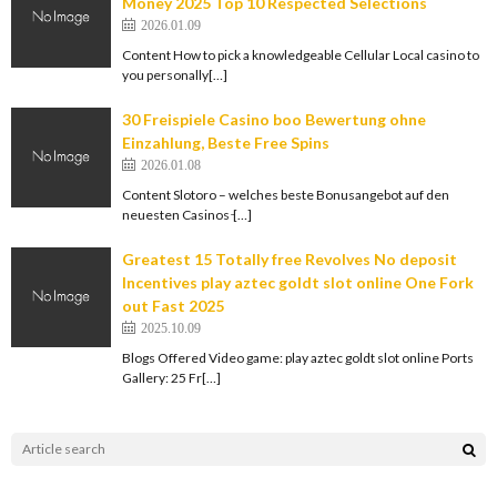
Money 2025 Top 10 Respected Selections
2026.01.09
Content How to pick a knowledgeable Cellular Local casino to
you personally[…]
30 Freispiele Casino boo Bewertung ohne
Einzahlung, Beste Free Spins
2026.01.08
Content Slotoro – welches beste Bonusangebot auf den
neuesten Casinos ̵[…]
Greatest 15 Totally free Revolves No deposit
Incentives play aztec goldt slot online One Fork
out Fast 2025
2025.10.09
Blogs Offered Video game: play aztec goldt slot online Ports
Gallery: 25 Fr[…]