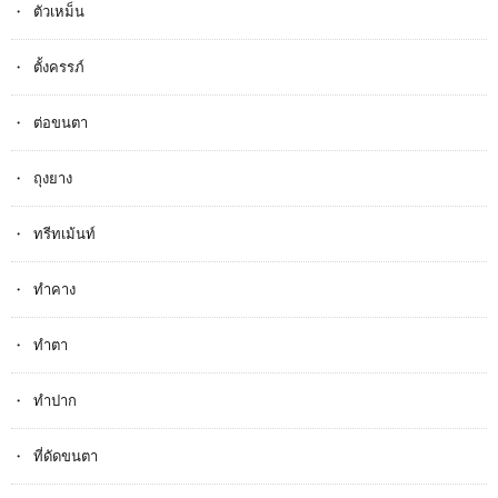
ตัวเหม็น
ตั้งครรภ​์
ต่อขนตา
ถุงยาง
ทรีทเม้นท์
ทำคาง
ทำตา
ทำปาก
ที่ดัดขนตา