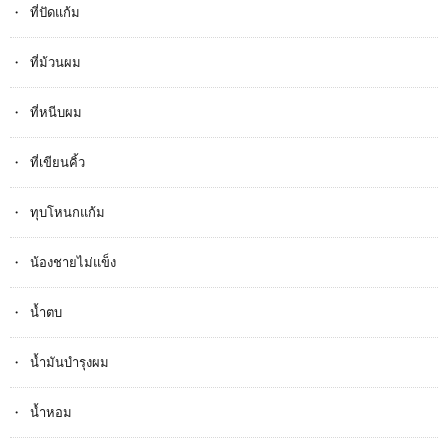
ที่ปัดแก้ม
ที่ม้วนผม
ที่หนีบผม
ที่เขียนคิ้ว
ทุบโหนกแก้ม
น้องชายไม่แข็ง
น้ำตบ
น้ำมันบำรุงผม
น้ำหอม