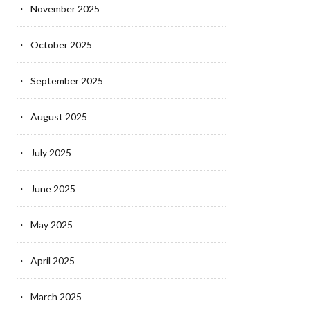
November 2025
October 2025
September 2025
August 2025
July 2025
June 2025
May 2025
April 2025
March 2025