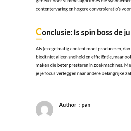
gebeurt door slimme algoritmes die synoniemen e
contentervaring en hogere conversieratio’s voor
C
onclusie: Is spin boss de j
Als je regelmatig content moet produceren, dan
biedt niet alleen snelheid en efficiëntie, maar o
maken die beter presteren in zoekmachines. Met
je je focus verleggen naar andere belangrijke zake
Author：pan