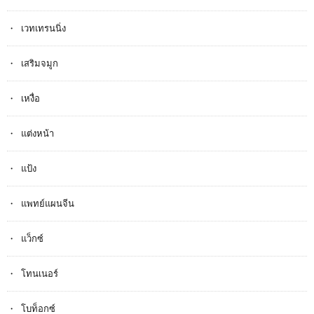
เวทเทรนนิ่ง
เสริมจมูก
เหงื่อ
แต่งหน้า
แป้ง
แพทย์แผนจีน
แว็กซ์
โทนเนอร์
โบท็อกซ์