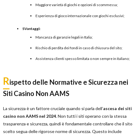
Maggiore varietà di giochi e opzioni di scommessa;
Esperienza di gioco internazionale con giochi esclusivi;
SVantaggi:
Mancanza di garanzie legali in Italia;
Rischio di perdita dei fondi in caso di chiusura del sito;
Assistenza clienti spesso limitata o non sempre in italiano;
R
ispetto delle Normative e Sicurezza nei
Siti Casino Non AAMS
La sicurezza è un fattore cruciale quando si parla dell’
ascesa dei siti
casino non AAMS nel 2024
. Non tutti i siti operano con la stessa
trasparenza e sicurezza, quindi è fondamentale controllare che il sito
scelto segua delle rigorose norme di sicurezza. Questo include