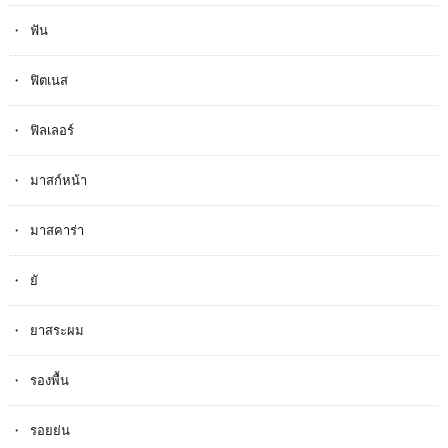
ฟัน
ฟิตเนส
ฟิลเลอร์
มาสก์หน้า
มาสคาร่า
ยั
ยาสระผม
รองพื้น
รอยย่น