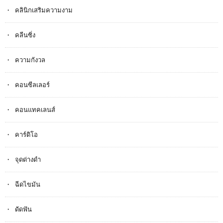
คลินิกเสริมความงาม
คลีนซิ่ง
ความกังวล
คอนซีลเลอร์
คอนแทคเลนส์
คาร์ดิโอ
จุดด่างดำ
ฉีดไขมัน
ดัดฟัน