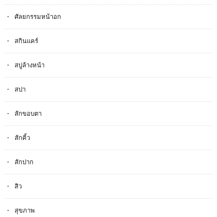
ศัลยกรรมหน้าอก
สกินแคร์
สบู่ล้างหน้า
สปา
สักขอบตา
สักคิ้ว
สักปาก
สิว
สุขภาพ