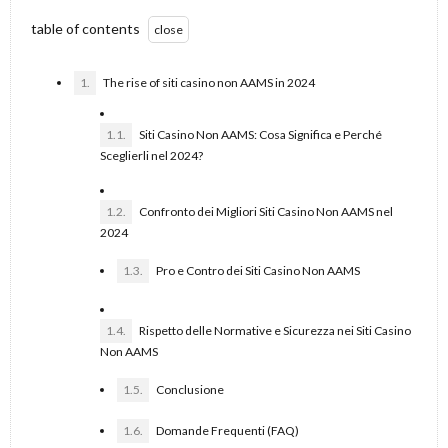
table of contents
1.
The rise of siti casino non AAMS in 2024
1.1.
Siti Casino Non AAMS: Cosa Significa e Perché
Sceglierli nel 2024?
1.2.
Confronto dei Migliori Siti Casino Non AAMS nel
2024
1.3.
Pro e Contro dei Siti Casino Non AAMS
1.4.
Rispetto delle Normative e Sicurezza nei Siti Casino
Non AAMS
1.5.
Conclusione
1.6.
Domande Frequenti (FAQ)