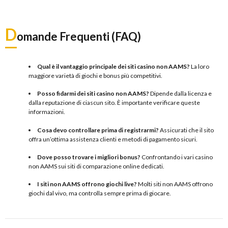
D
omande Frequenti (FAQ)
Qual è il vantaggio principale dei siti casino non AAMS?
La loro
maggiore varietà di giochi e bonus più competitivi.
Posso fidarmi dei siti casino non AAMS?
Dipende dalla licenza e
dalla reputazione di ciascun sito. È importante verificare queste
informazioni.
Cosa devo controllare prima di registrarmi?
Assicurati che il sito
offra un’ottima assistenza clienti e metodi di pagamento sicuri.
Dove posso trovare i migliori bonus?
Confrontando i vari casino
non AAMS sui siti di comparazione online dedicati.
I siti non AAMS offrono giochi live?
Molti siti non AAMS offrono
giochi dal vivo, ma controlla sempre prima di giocare.