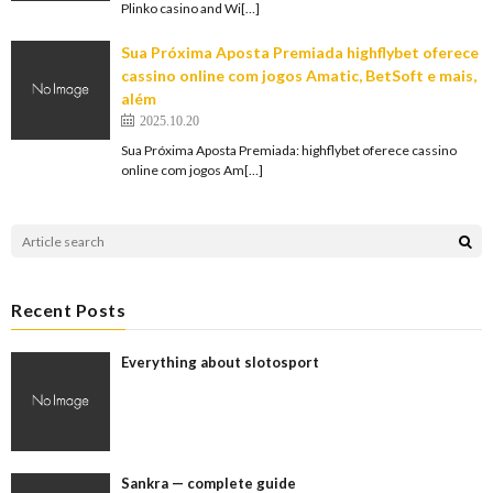
Plinko casino and Wi[…]
Sua Próxima Aposta Premiada highflybet oferece
cassino online com jogos Amatic, BetSoft e mais,
além
2025.10.20
Sua Próxima Aposta Premiada: highflybet oferece cassino
online com jogos Am[…]
Recent Posts
Everything about slotosport
Sankra — complete guide