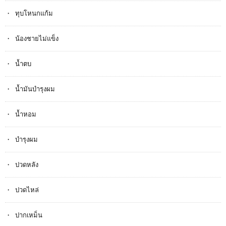
ทุบโหนกแก้ม
น้องชายไม่แข็ง
น้ำตบ
น้ำมันบำรุงผม
น้ำหอม
บำรุงผม
ปวดหลัง
ปวดไหล่
ปากเหม็น