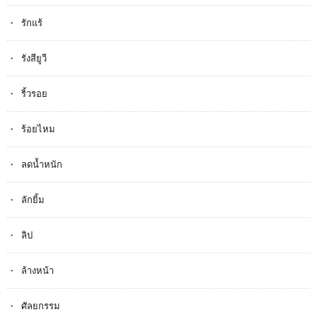
รักแร้
รังสียูวี
ริ้วรอย
ร้อยไหม
ลดน้ำหนัก
ลักยิ้ม
ลิป
ล้างหน้า
ศัลยกรรม