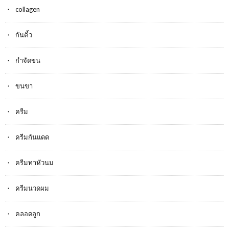
collagen
กันคิ้ว
กำจัดขน
ขนขา
ครีม
ครีมกันแดด
ครีมทาหัวนม
ครีมนวดผม
คลอดลูก