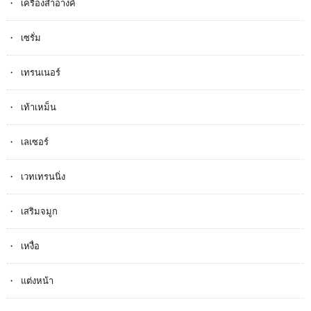
เครื่องสำอางค์
เซรั่ม
เทรนเนอร์
เท้าเหม็น
เลเซอร์
เวทเทรนนิ่ง
เสริมจมูก
เหงื่อ
แต่งหน้า