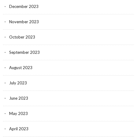
December 2023
November 2023
October 2023
September 2023
August 2023
July 2023
June 2023
May 2023
April 2023