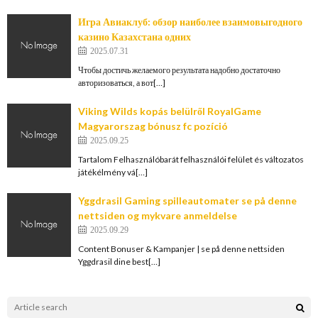
Игра Авиаклуб: обзор наиболее взаимовыгодного
казино Казахстана одних
2025.07.31
Чтобы достичь желаемого результата надобно достаточно
авторизоваться, а вот[…]
Viking Wilds kopás belülről RoyalGame
Magyarorszag bónusz fc pozíció
2025.09.25
Tartalom Felhasználóbarát felhasználói felület és változatos
játékélmény vá[…]
Yggdrasil Gaming spilleautomater se på denne
nettsiden og mykvare anmeldelse
2025.09.29
Content Bonuser & Kampanjer | se på denne nettsiden
Yggdrasil dine best[…]