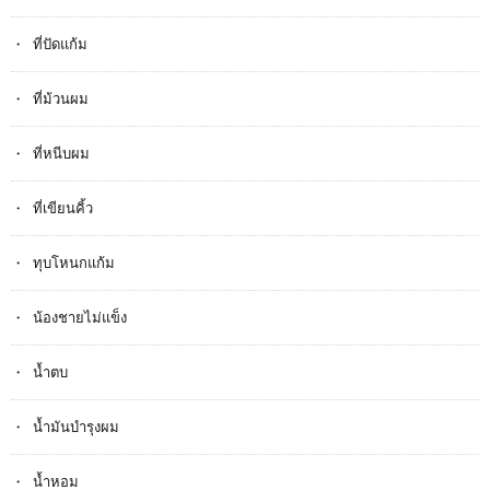
ที่ปัดแก้ม
ที่ม้วนผม
ที่หนีบผม
ที่เขียนคิ้ว
ทุบโหนกแก้ม
น้องชายไม่แข็ง
น้ำตบ
น้ำมันบำรุงผม
น้ำหอม