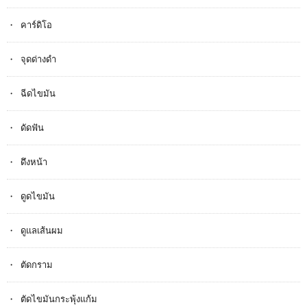
คาร์ดิโอ
จุดด่างดำ
ฉีดไขมัน
ดัดฟัน
ดึงหน้า
ดูดไขมัน
ดูแลเส้นผม
ตัดกราม
ตัดไขมันกระพุ้งแก้ม