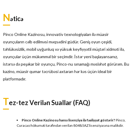
N
əticə
Pinco Online Kazinosu, innovativ texnologiyaları ilə müasir
oyunçuların cəlb edilməsi məqsədini güdür. Geniş oyun çeşidi,
təhlükəsizlik, mobil uyğunluq və yüksək keyfiyyətli müştəri xidməti ilə,
oyunçular üçün mükəmməl bir seçimdir. İstər yeni başlayansanız,
istərsə də peşəkar bir oyunçu, Pinco-nu sınamağı məsləhət görürəm. Bu
kazino, müasir qumar təcrübəsi axtaran hər kəs üçün ideal bir
platformadır.
T
ez-tez Verilən Suallar (FAQ)
Pinco Online Kazinosu hansı lisenziya ilə fəaliyyət göstərir?
Pinco,
Curacao hökuməti tərəfindən verilən 8048/JAZ lisenziyasına malikdir.