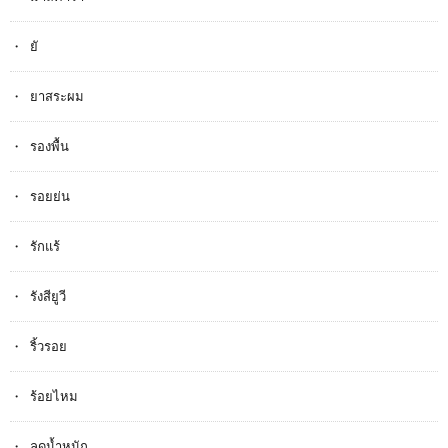
ยั
ยาสระผม
รองพื้น
รอยย่น
รักแร้
รังสียูวี
ริ้วรอย
ร้อยไหม
ลดน้ำหนัก