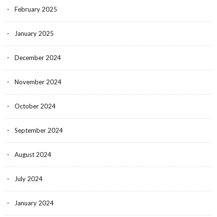
February 2025
January 2025
December 2024
November 2024
October 2024
September 2024
August 2024
July 2024
January 2024