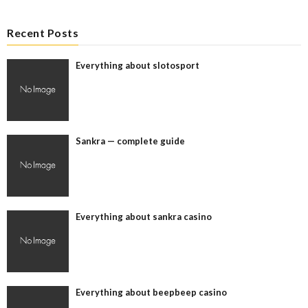
Recent Posts
Everything about slotosport
Sankra — complete guide
Everything about sankra casino
Everything about beepbeep casino