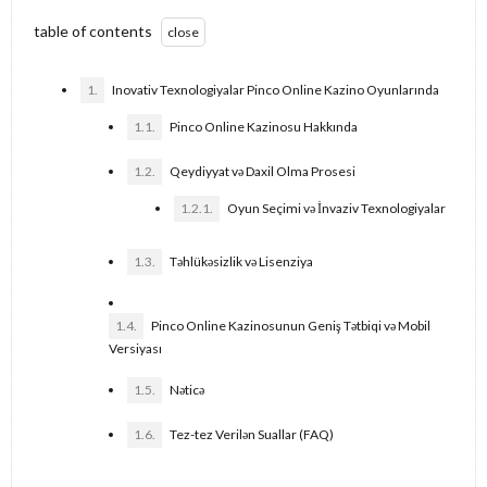
table of contents
1.
Inovativ Texnologiyalar Pinco Online Kazino Oyunlarında
1.1.
Pinco Online Kazinosu Hakkında
1.2.
Qeydiyyat və Daxil Olma Prosesi
1.2.1.
Oyun Seçimi və İnvaziv Texnologiyalar
1.3.
Təhlükəsizlik və Lisenziya
1.4.
Pinco Online Kazinosunun Geniş Tətbiqi və Mobil
Versiyası
1.5.
Nəticə
1.6.
Tez-tez Verilən Suallar (FAQ)