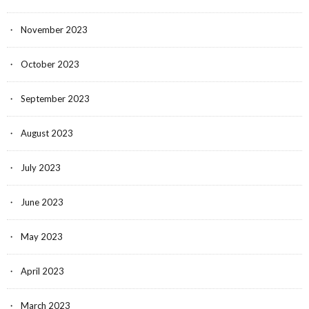
November 2023
October 2023
September 2023
August 2023
July 2023
June 2023
May 2023
April 2023
March 2023