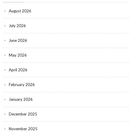
August 2026
July 2026
June 2026
May 2026
April 2026
February 2026
January 2026
December 2025
November 2025