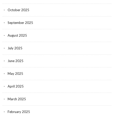
October 2025
September 2025
August 2025
July 2025
June 2025
May 2025
April 2025
March 2025
February 2025