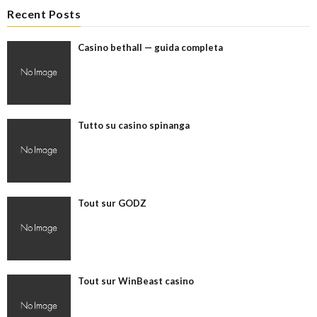
Recent Posts
Casino bethall — guida completa
Tutto su casino spinanga
Tout sur GODZ
Tout sur WinBeast casino