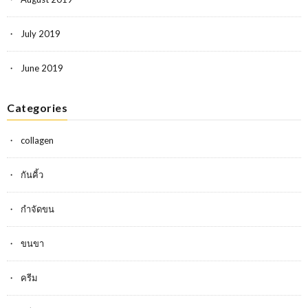
July 2019
June 2019
Categories
collagen
กันคิ้ว
กำจัดขน
ขนขา
ครีม