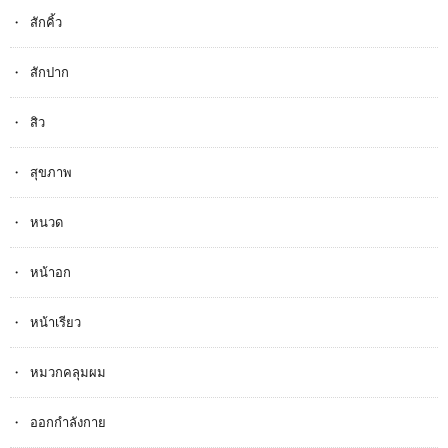
สักคิ้ว
สักปาก
สิว
สุขภาพ
หนวด
หน้าอก
หน้าเรียว
หมวกคลุมผม
ออกกำลังกาย