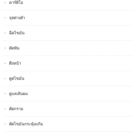
คาร์ดิโอ
จุดด่างดำ
ฉีดไขมัน
ดัดฟัน
ดึงหน้า
ดูดไขมัน
ดูแลเส้นผม
ตัดกราม
ตัดไขมันกระพุ้งแก้ม