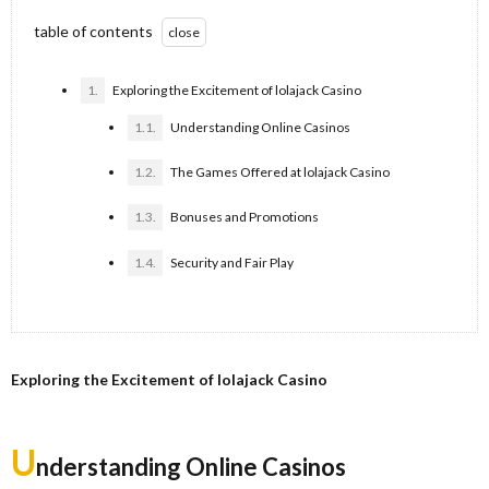
table of contents
1.
Exploring the Excitement of lolajack Casino
1.1.
Understanding Online Casinos
1.2.
The Games Offered at lolajack Casino
1.3.
Bonuses and Promotions
1.4.
Security and Fair Play
Exploring the Excitement of lolajack Casino
U
nderstanding Online Casinos