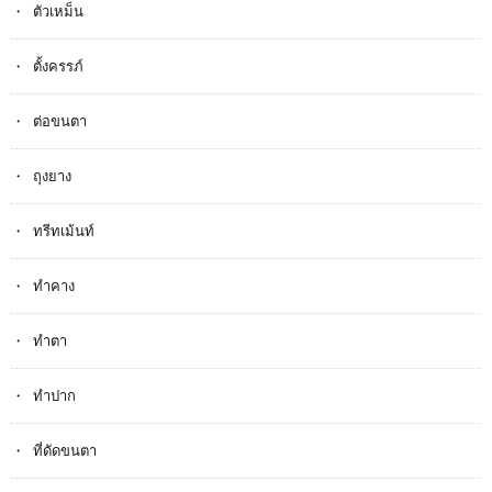
ตัวเหม็น
ตั้งครรภ​์
ต่อขนตา
ถุงยาง
ทรีทเม้นท์
ทำคาง
ทำตา
ทำปาก
ที่ดัดขนตา