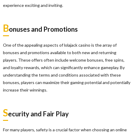
experience exciting and inviting.
B
onuses and Promotions
One of the appealing aspects of lolajack casino is the array of
bonuses and promotions available to both new and returning
players. These offers often include welcome bonuses, free spins,
and loyalty rewards, which can significantly enhance gameplay. By
understanding the terms and conditions associated with these
bonuses, players can maximize their gaming potential and potentially
increase their winnings.
S
ecurity and Fair Play
For many players, safety is a crucial factor when choosing an online