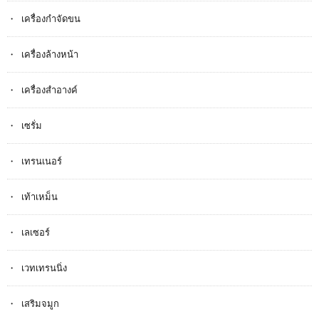
เครื่องกำจัดขน
เครื่องล้างหน้า
เครื่องสำอางค์
เซรั่ม
เทรนเนอร์
เท้าเหม็น
เลเซอร์
เวทเทรนนิ่ง
เสริมจมูก