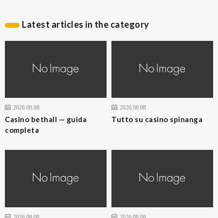
Latest articles in the category
2026.08.08
2026.08.08
Casino bethall — guida
Tutto su casino spinanga
completa
2026.08.08
2026.08.08