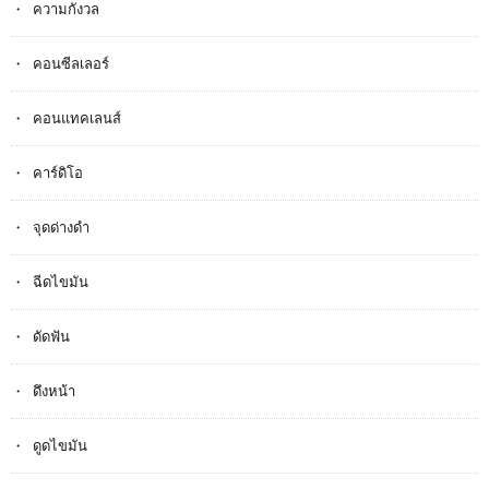
ความกังวล
คอนซีลเลอร์
คอนแทคเลนส์
คาร์ดิโอ
จุดด่างดำ
ฉีดไขมัน
ดัดฟัน
ดึงหน้า
ดูดไขมัน