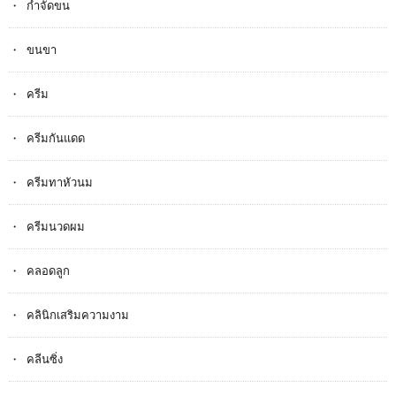
กำจัดขน
ขนขา
ครีม
ครีมกันแดด
ครีมทาหัวนม
ครีมนวดผม
คลอดลูก
คลินิกเสริมความงาม
คลีนซิ่ง