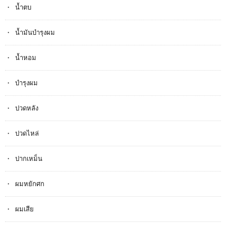
น้ำตบ
น้ำมันบำรุงผม
น้ำหอม
บำรุงผม
ปวดหลัง
ปวดไหล่
ปากเหม็น
ผมหยักศก
ผมเสีย