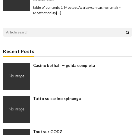
table of contents 1. Mostbet Azərbaycan casino icmalı –
Mostbet onlay[…]
Recent Posts
Casino bethall — guida completa
Tutto su casino spinanga
Tout sur GODZ