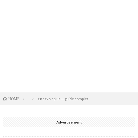
En savoir plus — guide complet
HOME
Advertisement