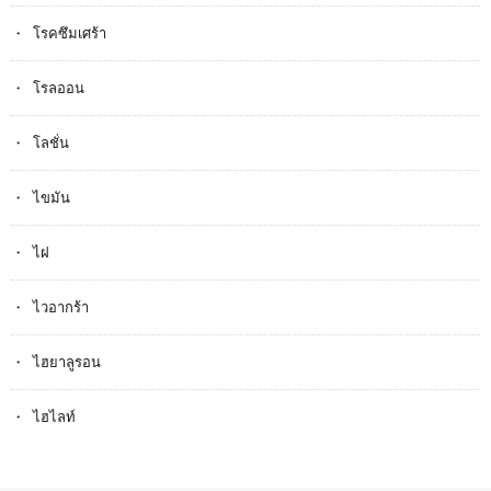
โรคซึมเศร้า
โรลออน
โลชั่น
ไขมัน
ไฝ
ไวอากร้า
ไฮยาลูรอน
ไฮไลท์