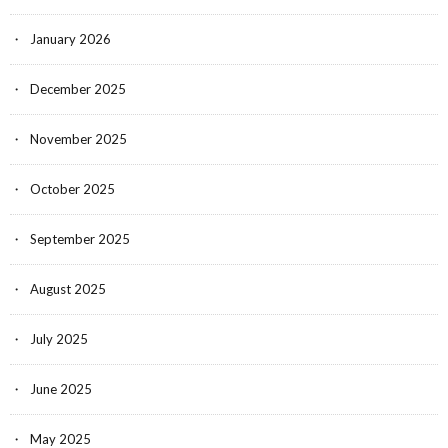
January 2026
December 2025
November 2025
October 2025
September 2025
August 2025
July 2025
June 2025
May 2025