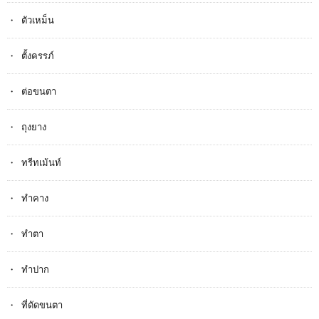
ตัวเหม็น
ตั้งครรภ​์
ต่อขนตา
ถุงยาง
ทรีทเม้นท์
ทำคาง
ทำตา
ทำปาก
ที่ดัดขนตา