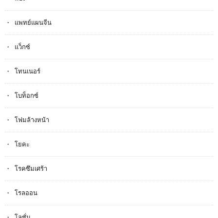
แพทย์แผนจีน
แว็กซ์
โทนเนอร์
โบท็อกซ์
โฟมล้างหน้า
โยคะ
โรคซึมเศร้า
โรลออน
โลชั่น