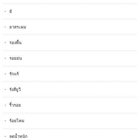
ยั
ยาสระผม
รองพื้น
รอยย่น
รักแร้
รังสียูวี
ริ้วรอย
ร้อยไหม
ลดน้ำหนัก