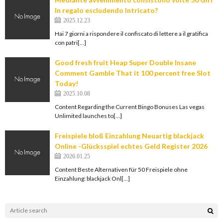
In regalo escludendo Intricato?
2025.12.23
Hai 7 giorni a rispondere il confiscato di lettere a il gratifica
con patri[…]
Good fresh fruit Heap Super Double Insane
Comment Gamble That it 100 percent free Slot
Today!
2025.10.08
Content Regarding the Current Bingo Bonuses Las vegas
Unlimited launches to[…]
Freispiele bloß Einzahlung Neuartig blackjack
Online -Glücksspiel echtes Geld Register 2026
2026.01.25
Content Beste Alternativen für 50 Freispiele ohne
Einzahlung: blackjack Onl[…]