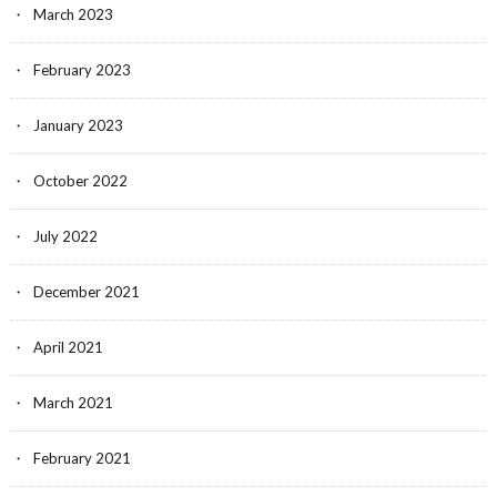
March 2023
February 2023
January 2023
October 2022
July 2022
December 2021
April 2021
March 2021
February 2021