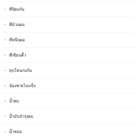
ที่ปัดแก้ม
ที่ม้วนผม
ที่หนีบผม
ที่เขียนคิ้ว
ทุบโหนกแก้ม
น้องชายไม่แข็ง
น้ำตบ
น้ำมันบำรุงผม
น้ำหอม