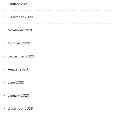
January 2021
December 2020
November 2020
October 2020
September 2020
August 2020
June 2020
January 2020
December 2019