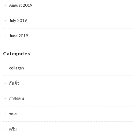
August 2019
July 2019
June 2019
Categories
collagen
กันคิ้ว
กำจัดขน
ขนขา
ครีม