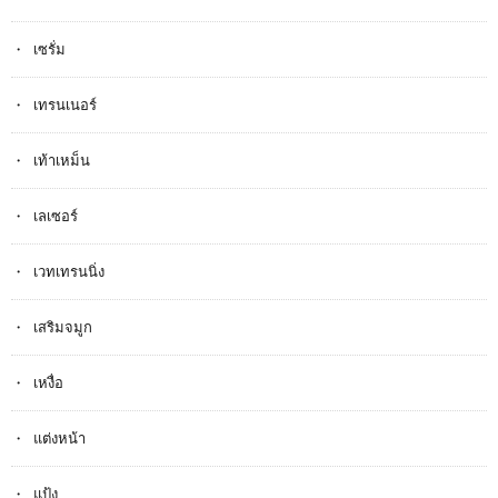
เซรั่ม
เทรนเนอร์
เท้าเหม็น
เลเซอร์
เวทเทรนนิ่ง
เสริมจมูก
เหงื่อ
แต่งหน้า
แป้ง