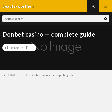
beauty-worthen
Donbet casino — complete guide
2026.06.16
Donbet casino — complete guide
HOME