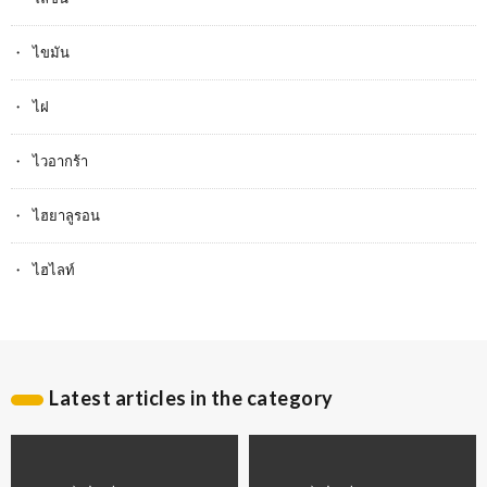
ไขมัน
ไฝ
ไวอากร้า
ไฮยาลูรอน
ไฮไลท์
Latest articles in the category