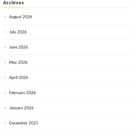
Archives
August 2026
July 2026
June 2026
May 2026
April 2026
February 2026
January 2026
December 2025