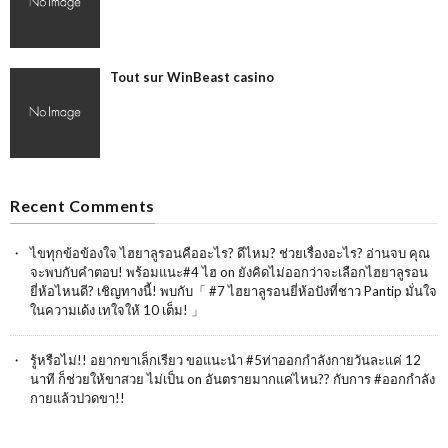
Tout sur WinBeast casino
Recent Comments
ไขทุกข้อข้องใจ ไฮยาลูรอนคืออะไร? ดีไหม? ช่วยเรื่องอะไร? อ่านจบ คุณ
จะพบกับคำตอบ! พร้อมแนะ#4 ไฮ
on
ยังคิดไม่ออกว่าจะเลือกไฮยาลูรอน
ยี่ห้อไหนดี? เชิญทางนี้! พบกับ「 #7 ไฮยาลูรอนยี่ห้อปังที่ชาว Pantip มั่นใจ
ในความเด้ง เทใจให้ 10 เต็ม! 」
รู้หรือไม่!! อยากขาเล็กเรียว ขอแนะนำ #5ท่าออกกำลังกายวันละเเค่ 12
นาที ก็ช่วยให้ขาสวย ไม่เป็น
on
อันตรายมากแค่ไหน?? กับการ #ออกกำลัง
กายแล้วปวดขา!!