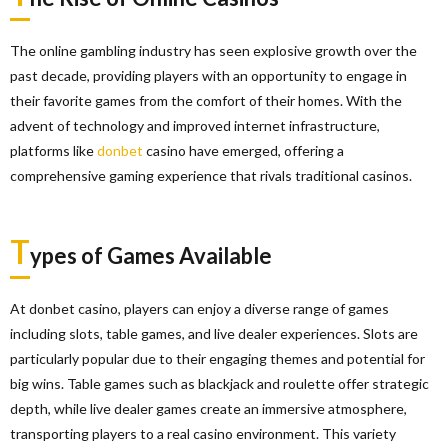
The online gambling industry has seen explosive growth over the
past decade, providing players with an opportunity to engage in
their favorite games from the comfort of their homes. With the
advent of technology and improved internet infrastructure,
platforms like
donbet
casino have emerged, offering a
comprehensive gaming experience that rivals traditional casinos.
T
ypes of Games Available
At donbet casino, players can enjoy a diverse range of games
including slots, table games, and live dealer experiences. Slots are
particularly popular due to their engaging themes and potential for
big wins. Table games such as blackjack and roulette offer strategic
depth, while live dealer games create an immersive atmosphere,
transporting players to a real casino environment. This variety