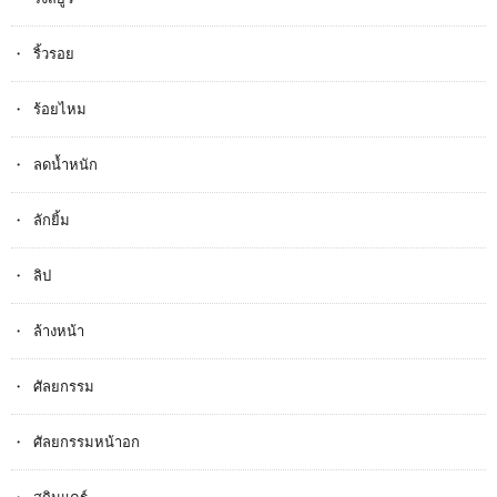
ริ้วรอย
ร้อยไหม
ลดน้ำหนัก
ลักยิ้ม
ลิป
ล้างหน้า
ศัลยกรรม
ศัลยกรรมหน้าอก
สกินแคร์