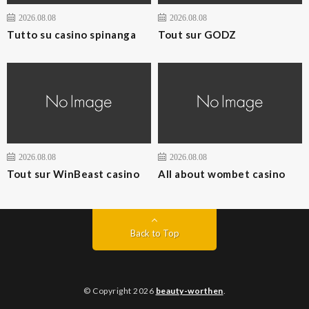
2026.08.08
2026.08.08
Tutto su casino spinanga
Tout sur GODZ
2026.08.08
2026.08.08
Tout sur WinBeast casino
All about wombet casino
Back to Top
© Copyright 2026
beauty-worthen
.