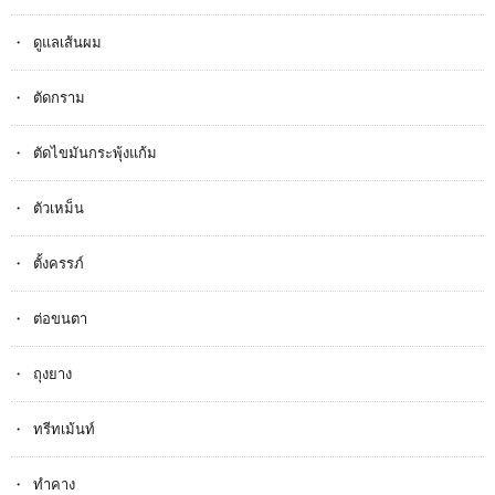
ดูแลเส้นผม
ตัดกราม
ตัดไขมันกระพุ้งแก้ม
ตัวเหม็น
ตั้งครรภ​์
ต่อขนตา
ถุงยาง
ทรีทเม้นท์
ทำคาง