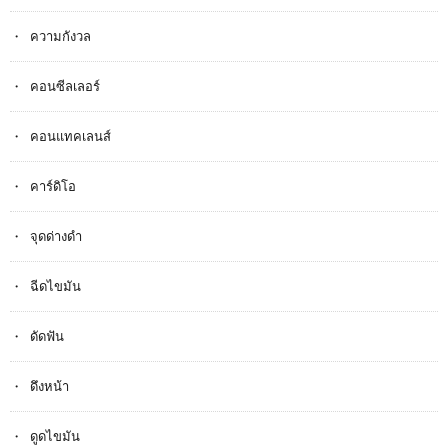
ความกังวล
คอนซีลเลอร์
คอนแทคเลนส์
คาร์ดิโอ
จุดด่างดำ
ฉีดไขมัน
ดัดฟัน
ดึงหน้า
ดูดไขมัน