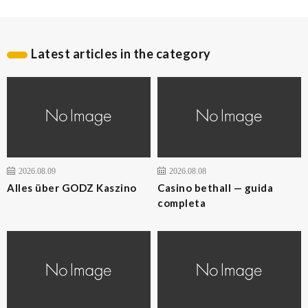
Latest articles in the category
2026.08.09
2026.08.08
Alles über GODZ Kaszino
Casino bethall — guida
completa