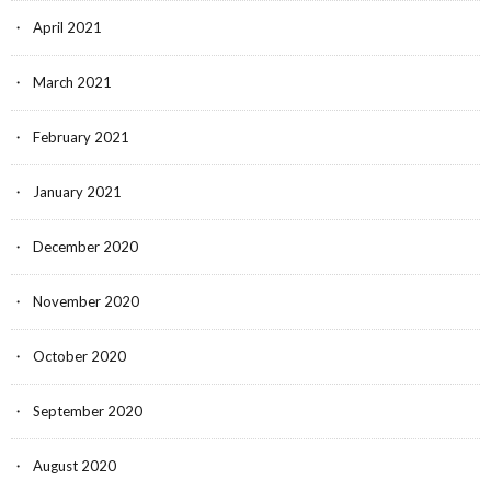
April 2021
March 2021
February 2021
January 2021
December 2020
November 2020
October 2020
September 2020
August 2020