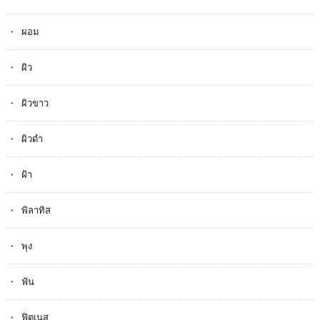
ผอม
ผิว
ผิวขาว
ผิวดำ
ฝ้า
พิลาทิส
พุง
ฟัน
ฟิตเนส