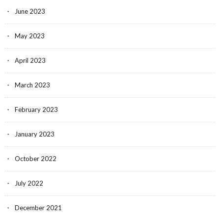
June 2023
May 2023
April 2023
March 2023
February 2023
January 2023
October 2022
July 2022
December 2021