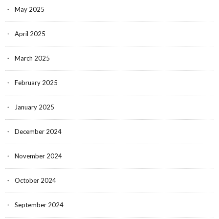
May 2025
April 2025
March 2025
February 2025
January 2025
December 2024
November 2024
October 2024
September 2024