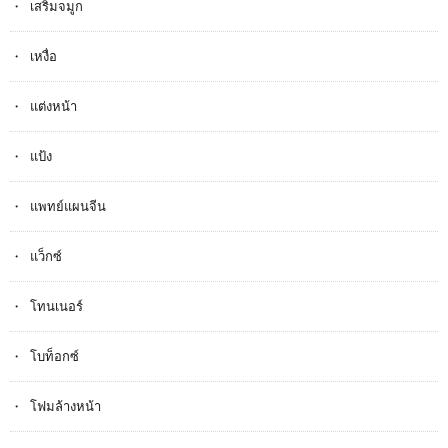
เสริมจมูก
เหงื่อ
แต่งหน้า
แป้ง
แพทย์แผนจีน
แว็กซ์
โทนเนอร์
โบท็อกซ์
โฟมล้างหน้า