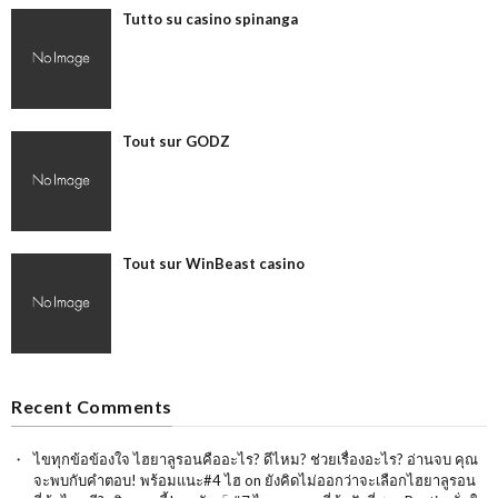
Tutto su casino spinanga
Tout sur GODZ
Tout sur WinBeast casino
Recent Comments
ไขทุกข้อข้องใจ ไฮยาลูรอนคืออะไร? ดีไหม? ช่วยเรื่องอะไร? อ่านจบ คุณ
จะพบกับคำตอบ! พร้อมแนะ#4 ไฮ
on
ยังคิดไม่ออกว่าจะเลือกไฮยาลูรอน