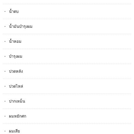
น้ำตบ
น้ำมันบำรุงผม
น้ำหอม
บำรุงผม
ปวดหลัง
ปวดไหล่
ปากเหม็น
ผมหยักศก
ผมเสีย