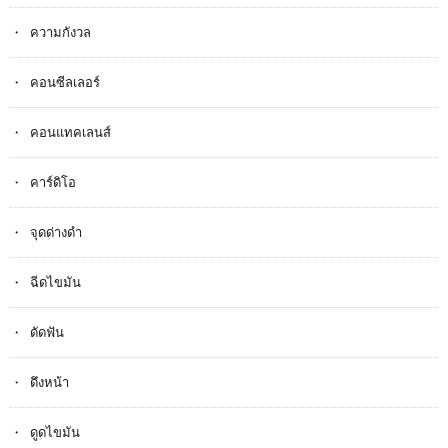
ความกังวล
คอนซีลเลอร์
คอนแทคเลนส์
คาร์ดิโอ
จุดด่างดำ
ฉีดไขมัน
ดัดฟัน
ดึงหน้า
ดูดไขมัน