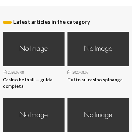
Latest articles in the category
2026.08.08
2026.08.08
Casino bethall — guida
Tutto su casino spinanga
completa