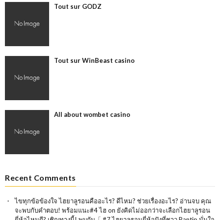
Tout sur GODZ
Tout sur WinBeast casino
All about wombet casino
Recent Comments
ไขทุกข้อข้องใจ ไฮยาลูรอนคืออะไร? ดีไหม? ช่วยเรื่องอะไร? อ่านจบ คุณ
จะพบกับคำตอบ! พร้อมแนะ#4 ไฮ
on
ยังคิดไม่ออกว่าจะเลือกไฮยาลูรอน
ยี่ห้อไหนดี? เชิญทางนี้! พบกับ「 #7 ไฮยาลูรอนยี่ห้อปังที่ชาว Pantip มั่นใจ