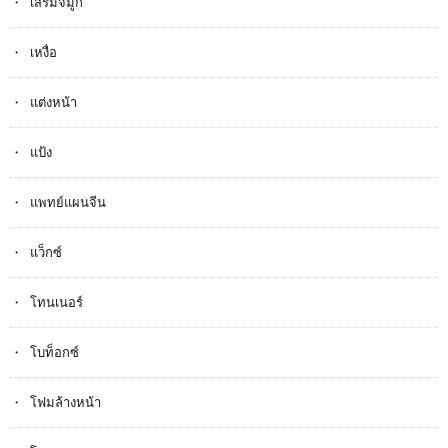
เสริมจมูก
เหงื่อ
แต่งหน้า
แป้ง
แพทย์แผนจีน
แว็กซ์
โทนเนอร์
โบท็อกซ์
โฟมล้างหน้า