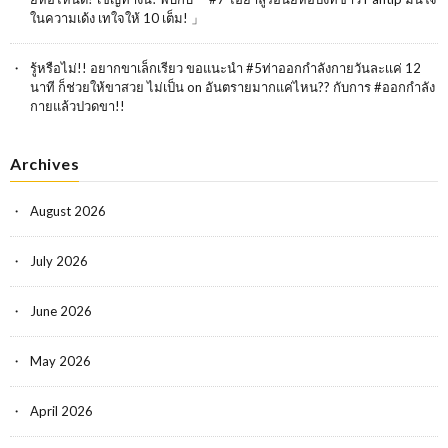
ในความเด้ง เทใจให้ 10 เต็ม! 」
รู้หรือไม่!! อยากขาเล็กเรียว ขอแนะนำ #5ท่าออกกำลังกายวันละเเค่ 12
นาที ก็ช่วยให้ขาสวย ไม่เป็น
on
อันตรายมากแค่ไหน?? กับการ #ออกกำลัง
กายแล้วปวดขา!!
Archives
August 2026
July 2026
June 2026
May 2026
April 2026