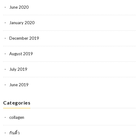
June 2020
January 2020
December 2019
August 2019
July 2019
June 2019
Categories
collagen
กันคิ้ว