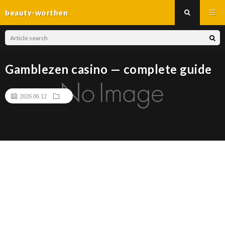
beauty-worthen
Gamblezen casino — complete guide
2026.06.12