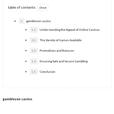
table of contents
1.
gamblezen casino
1.1.
Understanding the Appeal of Online Casinos
1.2.
The Variety of Games Available
1.3.
Promotions and Bonuses
1.4.
Ensuring Safe and Secure Gambling
1.5.
Conclusion
gamblezen casino