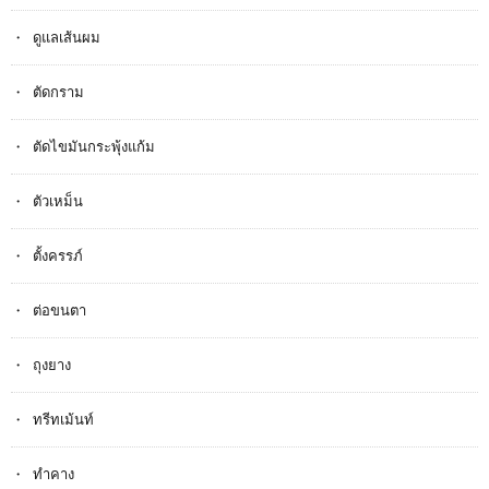
ดูแลเส้นผม
ตัดกราม
ตัดไขมันกระพุ้งแก้ม
ตัวเหม็น
ตั้งครรภ​์
ต่อขนตา
ถุงยาง
ทรีทเม้นท์
ทำคาง