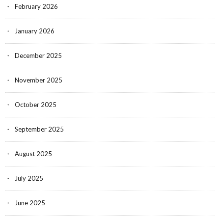
February 2026
January 2026
December 2025
November 2025
October 2025
September 2025
August 2025
July 2025
June 2025