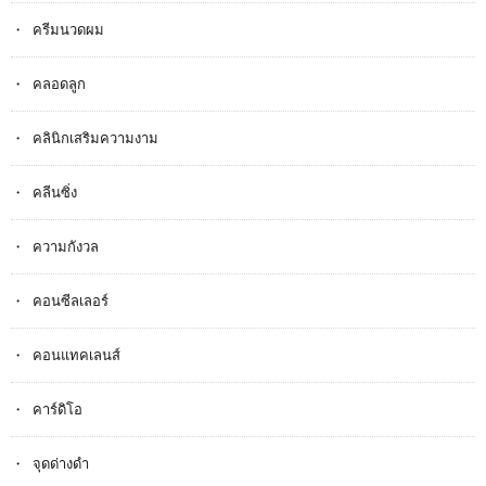
ครีมนวดผม
คลอดลูก
คลินิกเสริมความงาม
คลีนซิ่ง
ความกังวล
คอนซีลเลอร์
คอนแทคเลนส์
คาร์ดิโอ
จุดด่างดำ