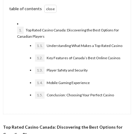
table of contents
1.
Top Rated Casino Canada: Discovering the Best Options for
Canadian Players
1.1.
Understanding What Makes a Top-Rated Casino
1.2.
Key Features of Canada’s Best Online Casinos
1.3.
Player Safety and Security
1.4.
Mobile Gaming Experience
1.5.
Conclusion: Choosing Your Perfect Casino
Top Rated Casino Canada: Discovering the Best Options for