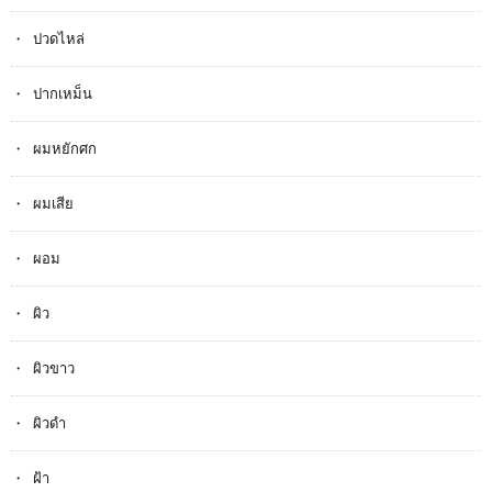
ปวดไหล่
ปากเหม็น
ผมหยักศก
ผมเสีย
ผอม
ผิว
ผิวขาว
ผิวดำ
ฝ้า