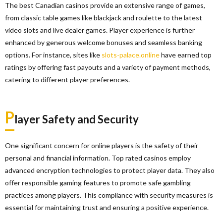
The best Canadian casinos provide an extensive range of games,
from classic table games like blackjack and roulette to the latest
video slots and live dealer games. Player experience is further
enhanced by generous welcome bonuses and seamless banking
options. For instance, sites like
slots-palace.online
have earned top
ratings by offering fast payouts and a variety of payment methods,
catering to different player preferences.
P
layer Safety and Security
One significant concern for online players is the safety of their
personal and financial information. Top rated casinos employ
advanced encryption technologies to protect player data. They also
offer responsible gaming features to promote safe gambling
practices among players. This compliance with security measures is
essential for maintaining trust and ensuring a positive experience.