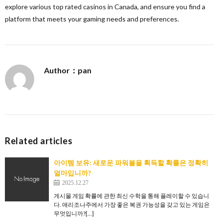
explore various top rated casinos in Canada, and ensure you find a
platform that meets your gaming needs and preferences.
Author：pan
Related articles
아이템 보유: 새로운 파워볼을 획득할 확률은 정확히
얼마입니까?
2025.12.27
게시물 게임 확률에 관한 최신 수학을 통해 플레이할 수 있습니
다. 애리조나주에서 가장 좋은 복권 가능성을 갖고 있는 게임은
무엇입니까?[…]