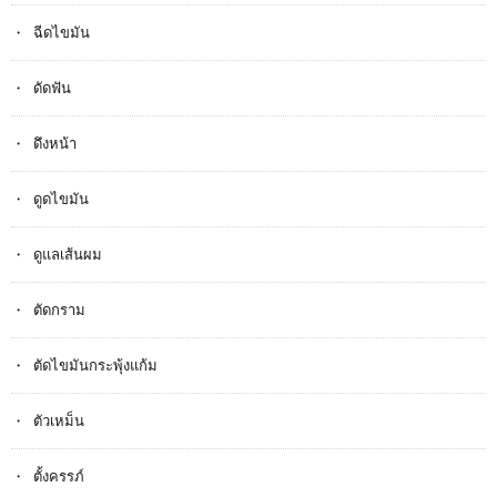
ฉีดไขมัน
ดัดฟัน
ดึงหน้า
ดูดไขมัน
ดูแลเส้นผม
ตัดกราม
ตัดไขมันกระพุ้งแก้ม
ตัวเหม็น
ตั้งครรภ​์