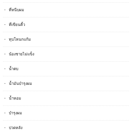
ที่หนีบผม
ที่เขียนคิ้ว
ทุบโหนกแก้ม
น้องชายไม่แข็ง
น้ำตบ
น้ำมันบำรุงผม
น้ำหอม
บำรุงผม
ปวดหลัง