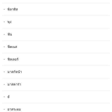
พิลาทิส
พุง
ฟัน
ฟิตเนส
ฟิลเลอร์
มาสก์หน้า
มาสคาร่า
ยั
ยาสระผม