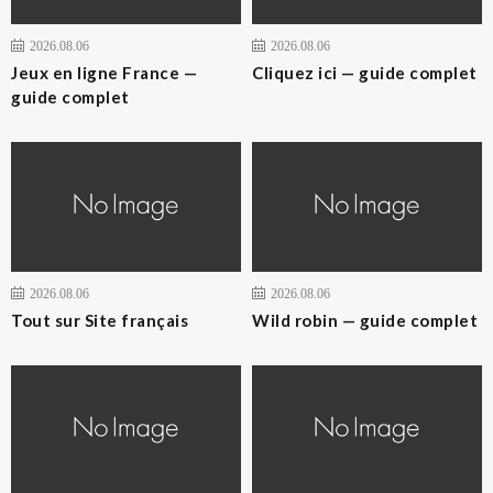
2026.08.06
2026.08.06
Jeux en ligne France —
Cliquez ici — guide complet
guide complet
2026.08.06
2026.08.06
Tout sur Site français
Wild robin — guide complet