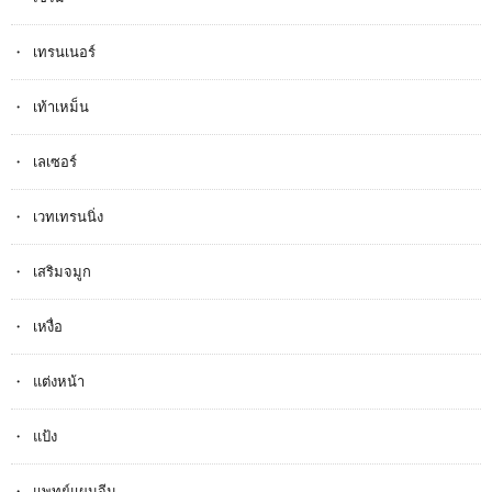
เทรนเนอร์
เท้าเหม็น
เลเซอร์
เวทเทรนนิ่ง
เสริมจมูก
เหงื่อ
แต่งหน้า
แป้ง
แพทย์แผนจีน