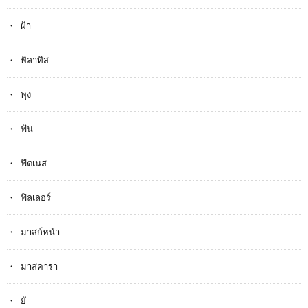
ฝ้า
พิลาทิส
พุง
ฟัน
ฟิตเนส
ฟิลเลอร์
มาสก์หน้า
มาสคาร่า
ยั