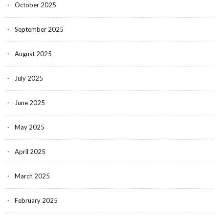
October 2025
September 2025
August 2025
July 2025
June 2025
May 2025
April 2025
March 2025
February 2025