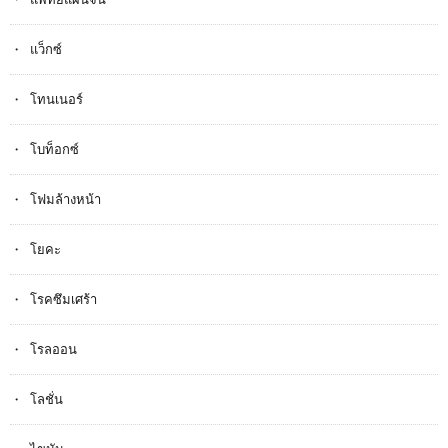
แว็กซ์
โทนเนอร์
โบท็อกซ์
โฟมล้างหน้า
โยคะ
โรคซึมเศร้า
โรลออน
โลชั่น