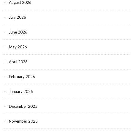
August 2026
July 2026
June 2026
May 2026
April 2026
February 2026
January 2026
December 2025
November 2025