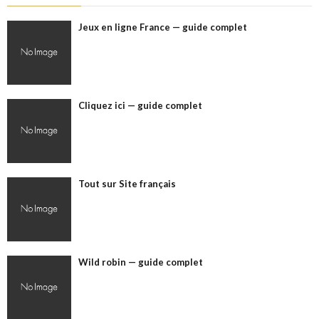
Jeux en ligne France — guide complet
Cliquez ici — guide complet
Tout sur Site français
Wild robin — guide complet