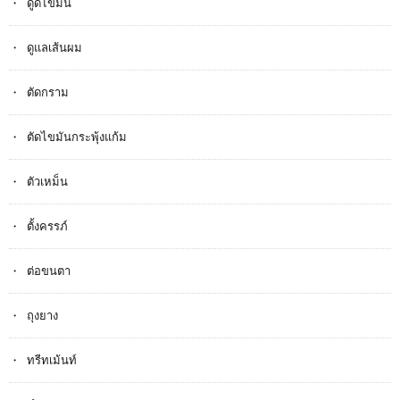
ดูดไขมัน
ดูแลเส้นผม
ตัดกราม
ตัดไขมันกระพุ้งแก้ม
ตัวเหม็น
ตั้งครรภ​์
ต่อขนตา
ถุงยาง
ทรีทเม้นท์