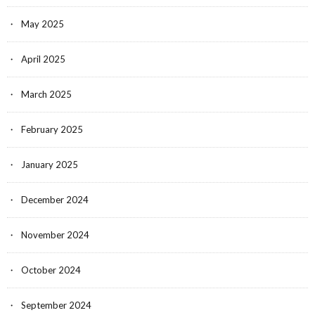
May 2025
April 2025
March 2025
February 2025
January 2025
December 2024
November 2024
October 2024
September 2024