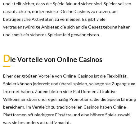
und stellt sicher, dass die Spiele fair und sicher sind. Spieler sollten
darauf achten, nur lizensierte Online Casinos zu nutzen, um
betrügerische Aktivitäten zu vermeiden. Es gibt viele
vertrauenswürdige Anbieter, die sich an die Gesetzgebung halten
und somit ein sicheres Spielumfeld gewährleisten.
D
ie Vorteile von Online Casinos
Einer der größten Vorteile von Online-Casinos ist die Flexibilität.
Spieler können jederzeit und überall spielen, solange sie Zugang zum
Internet haben. Zudem bieten viele Plattformen attraktive
Willkommensboni und regelmäßig Promotions, die die Spielerfahrung
bereichern. Im Vergleich zu traditionellen Casinos haben Online-
Plattformen oft niedrigere Einsätze und eine höhere Spielauswahl,
was sie besonders attraktiv macht.