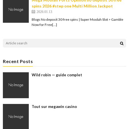
spins 2026 #step one Multi Million Jackpot
2026.01.13
Blogs No deposit 30 free spins | Super Moolah Slot > Gamble
Now for Free[…]
Recent Posts
Wild robin — guide complet
Tout sur megawin casino