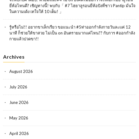
ยี่ห้อไหนดี? เชิญทางนี้! พบกับ「 #7 ไฮยาลูรอนยี่ห้อปังที่ชาว Pantip มั่นใจ
ในความเด้ง เทใจให้ 10 เต็ม! 」
รู้หรือไม่!! อยากขาเล็กเรียว ขอแนะนำ #5ท่าออกกำลังกายวันละเเค่ 12
นาที ก็ช่วยให้ขาสวย ไม่เป็น
on
อันตรายมากแค่ไหน?? กับการ #ออกกำลัง
กายแล้วปวดขา!!
Archives
August 2026
July 2026
June 2026
May 2026
April 2026