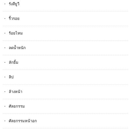
รังสียูวี
ริ้วรอย
ร้อยไหม
ลดน้ำหนัก
ลักยิ้ม
ลิป
ล้างหน้า
ศัลยกรรม
ศัลยกรรมหน้าอก