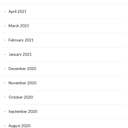
April 2021
March 2021
February 2021
January 2021
December 2020
November 2020
October 2020
September 2020
August 2020