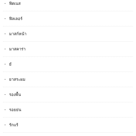
ฟิตเนส
ฟิลเลอร์
มาสก์หน้า
มาสคาร่า
ยั
ยาสระผม
รองพื้น
รอยย่น
รักแร้