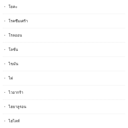
โยคะ
โรคซึมเศร้า
โรลออน
โลชั่น
ไขมัน
ไฝ
ไวอากร้า
ไฮยาลูรอน
ไฮไลท์