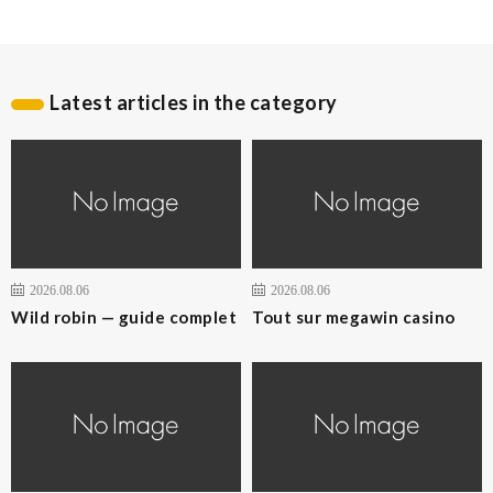
Latest articles in the category
2026.08.06
2026.08.06
Wild robin — guide complet
Tout sur megawin casino