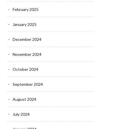
February 2025
January 2025
December 2024
November 2024
October 2024
September 2024
August 2024
July 2024