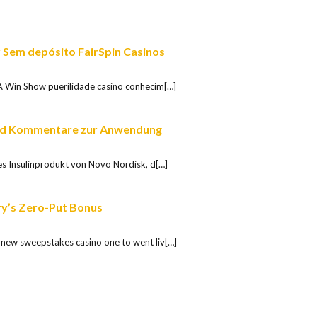
Sem depósito FairSpin Casinos
A Win Show puerilidade casino conhecim[…]
 und Kommentare zur Anwendung
es Insulinprodukt von Novo Nordisk, d[…]
ry’s Zero-Put Bonus
new sweepstakes casino one to went liv[…]