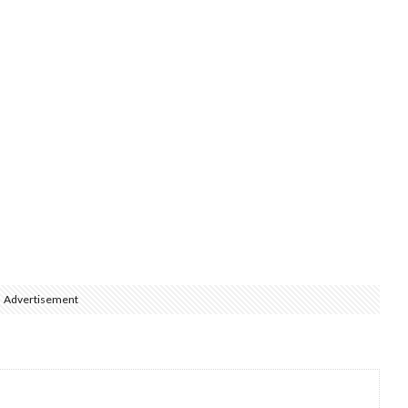
Advertisement