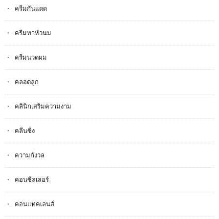
ครีมกันแดด
ครีมทาหัวนม
ครีมนวดผม
คลอดลูก
คลินิกเสริมความงาม
คลีนซิ่ง
ความกังวล
คอนซีลเลอร์
คอนแทคเลนส์