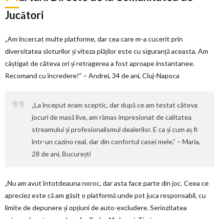
Jucători
„Am încercat multe platforme, dar cea care m-a cucerit prin
diversitatea sloturilor și viteza plăților este cu siguranță aceasta. Am
câștigat de câteva ori și retragerea a fost aproape instantanee.
Recomand cu încredere!” – Andrei, 34 de ani, Cluj-Napoca
„La început eram sceptic, dar după ce am testat câteva
jocuri de masă live, am rămas impresionat de calitatea
streamului și profesionalismul dealerilor. E ca și cum aș fi
într-un cazino real, dar din confortul casei mele.” – Maria,
28 de ani, București
„Nu am avut întotdeauna noroc, dar asta face parte din joc. Ceea ce
apreciez este că am găsit o platformă unde pot juca responsabil, cu
limite de depunere și opțiuni de auto-excludere. Seriozitatea