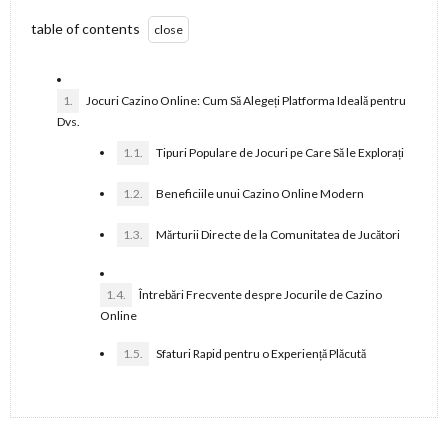
table of contents
1.
Jocuri Cazino Online: Cum Să Alegeți Platforma Ideală pentru
Dvs.
1.1.
Tipuri Populare de Jocuri pe Care Să le Explorați
1.2.
Beneficiile unui Cazino Online Modern
1.3.
Mărturii Directe de la Comunitatea de Jucători
1.4.
Întrebări Frecvente despre Jocurile de Cazino
Online
1.5.
Sfaturi Rapid pentru o Experiență Plăcută