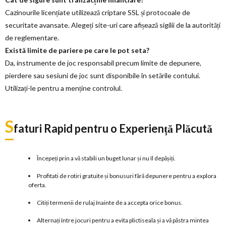
Cazinourile licențiate utilizează criptare SSL și protocoale de
securitate avansate. Alegeți site-uri care afișează sigilii de la autorități
de reglementare.
Există limite de pariere pe care le pot seta?
Da, instrumente de joc responsabil precum limite de depunere,
pierdere sau sesiuni de joc sunt disponibile în setările contului.
Utilizați-le pentru a menține controlul.
S
faturi Rapid pentru o Experiență Plăcută
Începeți prin a vă stabili un buget lunar și nu îl depășiți.
Profitati de rotiri gratuite și bonusuri fără depunere pentru a explora
oferta.
Citiți termenii de rulaj înainte de a accepta orice bonus.
Alternați între jocuri pentru a evita plictiseala și a vă păstra mintea