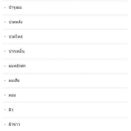
บำรุงผม
ปวดหลัง
ปวดไหล่
ปากเหม็น
ผมหยักศก
ผมเสีย
ผอม
ผิว
ผิวขาว