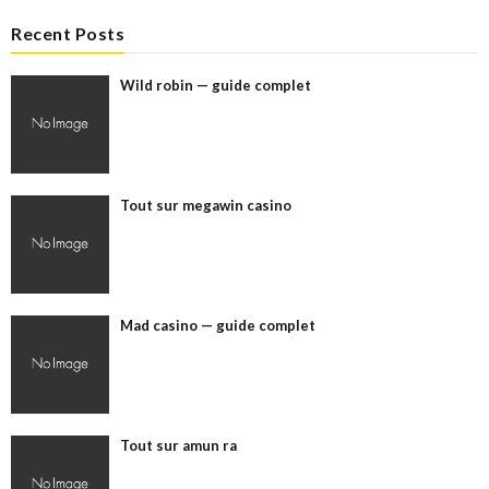
Recent Posts
Wild robin — guide complet
Tout sur megawin casino
Mad casino — guide complet
Tout sur amun ra