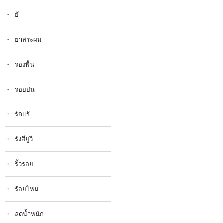
ยั
ยาสระผม
รองพื้น
รอยย่น
รักแร้
รังสียูวี
ริ้วรอย
ร้อยไหม
ลดน้ำหนัก