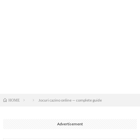
Jocuri cazino online — complete guide
HOME
Advertisement