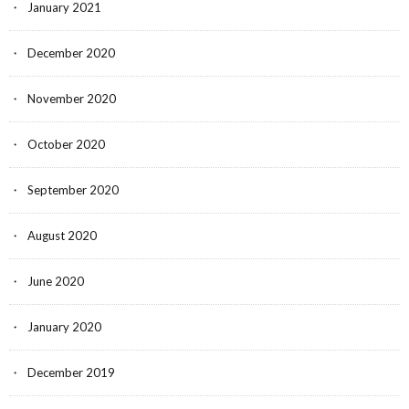
January 2021
December 2020
November 2020
October 2020
September 2020
August 2020
June 2020
January 2020
December 2019