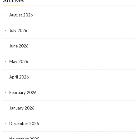
Archives
August 2026
July 2026
June 2026
May 2026
April 2026
February 2026
January 2026
December 2025