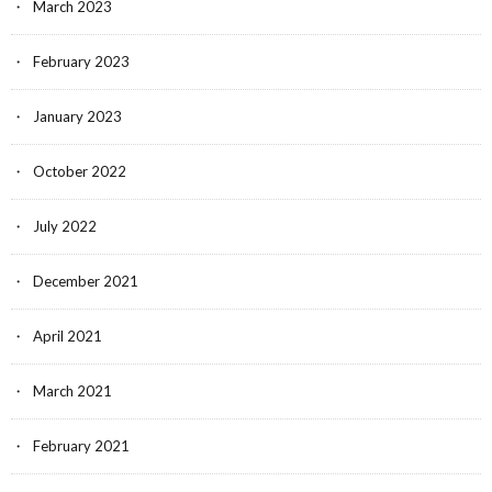
March 2023
February 2023
January 2023
October 2022
July 2022
December 2021
April 2021
March 2021
February 2021