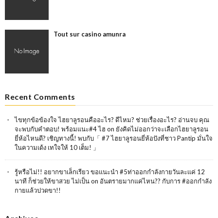
Tout sur casino amunra
Recent Comments
ไขทุกข้อข้องใจ ไฮยาลูรอนคืออะไร? ดีไหม? ช่วยเรื่องอะไร? อ่านจบ คุณ
จะพบกับคำตอบ! พร้อมแนะ#4 ไฮ
on
ยังคิดไม่ออกว่าจะเลือกไฮยาลูรอน
ยี่ห้อไหนดี? เชิญทางนี้! พบกับ「 #7 ไฮยาลูรอนยี่ห้อปังที่ชาว Pantip มั่นใจ
ในความเด้ง เทใจให้ 10 เต็ม! 」
รู้หรือไม่!! อยากขาเล็กเรียว ขอแนะนำ #5ท่าออกกำลังกายวันละเเค่ 12
นาที ก็ช่วยให้ขาสวย ไม่เป็น
on
อันตรายมากแค่ไหน?? กับการ #ออกกำลัง
กายแล้วปวดขา!!