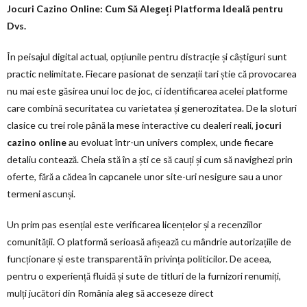
Jocuri Cazino Online: Cum Să Alegeți Platforma Ideală pentru
Dvs.
În peisajul digital actual, opțiunile pentru distracție și câștiguri sunt
practic nelimitate. Fiecare pasionat de senzații tari știe că provocarea
nu mai este găsirea unui loc de joc, ci identificarea acelei platforme
care combină securitatea cu varietatea și generozitatea. De la sloturi
clasice cu trei role până la mese interactive cu dealeri reali,
jocuri
cazino online
au evoluat într-un univers complex, unde fiecare
detaliu contează. Cheia stă în a ști ce să cauți și cum să navighezi prin
oferte, fără a cădea în capcanele unor site-uri nesigure sau a unor
termeni ascunși.
Un prim pas esențial este verificarea licențelor și a recenziilor
comunității. O platformă serioasă afișează cu mândrie autorizațiile de
funcționare și este transparentă în privința politicilor. De aceea,
pentru o experiență fluidă și sute de titluri de la furnizori renumiți,
mulți jucători din România aleg să acceseze direct