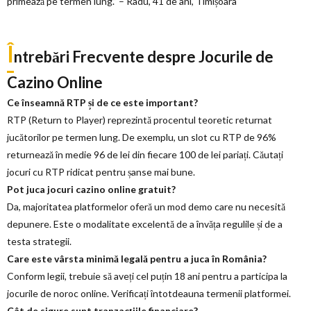
primează pe termen lung.” – Radu, 41 de ani, Timișoara
Î
ntrebări Frecvente despre Jocurile de
Cazino Online
Ce înseamnă RTP și de ce este important?
RTP (Return to Player) reprezintă procentul teoretic returnat
jucătorilor pe termen lung. De exemplu, un slot cu RTP de 96%
returnează în medie 96 de lei din fiecare 100 de lei pariați. Căutați
jocuri cu RTP ridicat pentru șanse mai bune.
Pot juca jocuri cazino online gratuit?
Da, majoritatea platformelor oferă un mod demo care nu necesită
depunere. Este o modalitate excelentă de a învăța regulile și de a
testa strategii.
Care este vârsta minimă legală pentru a juca în România?
Conform legii, trebuie să aveți cel puțin 18 ani pentru a participa la
jocurile de noroc online. Verificați întotdeauna termenii platformei.
Cât de sigure sunt tranzacțiile financiare?