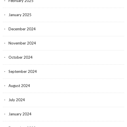
February 2025
January 2025
December 2024
November 2024
October 2024
September 2024
August 2024
July 2024
January 2024