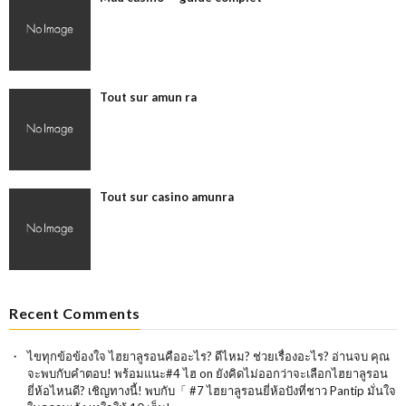
Tout sur amun ra
Tout sur casino amunra
Recent Comments
ไขทุกข้อข้องใจ ไฮยาลูรอนคืออะไร? ดีไหม? ช่วยเรื่องอะไร? อ่านจบ คุณ
จะพบกับคำตอบ! พร้อมแนะ#4 ไฮ
on
ยังคิดไม่ออกว่าจะเลือกไฮยาลูรอน
ยี่ห้อไหนดี? เชิญทางนี้! พบกับ「 #7 ไฮยาลูรอนยี่ห้อปังที่ชาว Pantip มั่นใจ