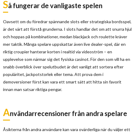
S
å fungerar de vanligaste spelen
Oavsett om du föredrar spännande slots eller strategiska bordsspel,
är det värt att förstå grunderna. I slots handlar det om att snurra hjul
och hoppas på kombinationer, medan blackjack och roulette kräver
mer taktik. Många spelare uppskattar även live dealer-spel, där en
riktig croupier hanterar korten i realtid via videoström – en
upplevelse som närmar sig det fysiska casinot. För den som vill ha en
snabb överblick över spelutbudet är det vanligt att sortera efter
populäritet, jackpotstorlek eller tema. Att prova dem i
demoversioner först kan vara ett smart sätt att hitta sin favorit
innan man satsar riktiga pengar.
A
nvändarrecensioner från andra spelare
Åsikterna från andra användare kan vara ovärderliga när du väljer ett