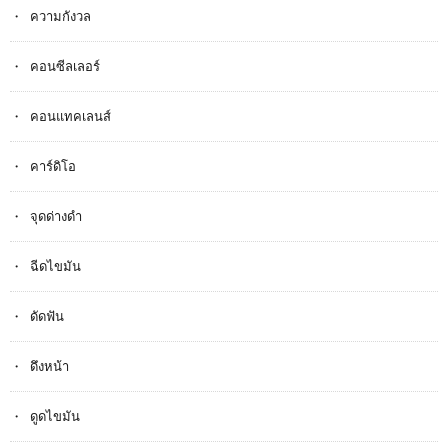
ความกังวล
คอนซีลเลอร์
คอนแทคเลนส์
คาร์ดิโอ
จุดด่างดำ
ฉีดไขมัน
ดัดฟัน
ดึงหน้า
ดูดไขมัน