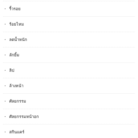
ริ้วรอย
ร้อยไหม
ลดน้ำหนัก
ลักยิ้ม
ลิป
ล้างหน้า
ศัลยกรรม
ศัลยกรรมหน้าอก
สกินแคร์