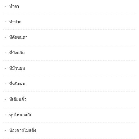
ทำตา
ทำปาก
ที่ดัดขนตา
ที่ปัดแก้ม
ที่ม้วนผม
ที่หนีบผม
ที่เขียนคิ้ว
ทุบโหนกแก้ม
น้องชายไม่แข็ง