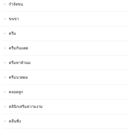
กำจัดขน
ขนขา
ครีม
ครีมกันแดด
ครีมทาหัวนม
ครีมนวดผม
คลอดลูก
คลินิกเสริมความงาม
คลีนซิ่ง