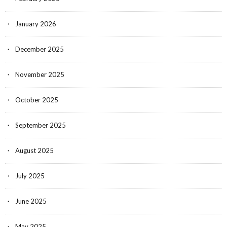
January 2026
December 2025
November 2025
October 2025
September 2025
August 2025
July 2025
June 2025
May 2025