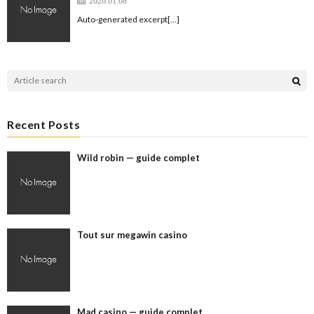
Auto-generated excerpt[…]
Recent Posts
Wild robin — guide complet
Tout sur megawin casino
Mad casino — guide complet