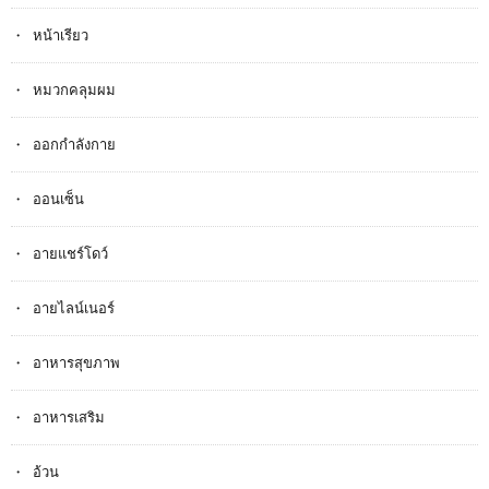
หน้าเรียว
หมวกคลุมผม
ออกกำลังกาย
ออนเซ็น
อายแชร์โดว์
อายไลน์เนอร์
อาหารสุขภาพ
อาหารเสริม
อ้วน