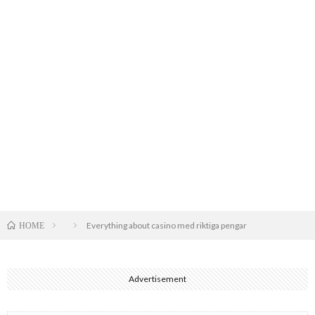
Everything about casino med riktiga pengar
HOME
Advertisement