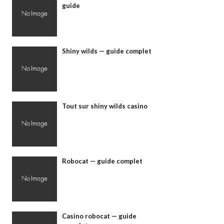
guide
Shiny wilds — guide complet
Tout sur shiny wilds casino
Robocat — guide complet
Casino robocat — guide