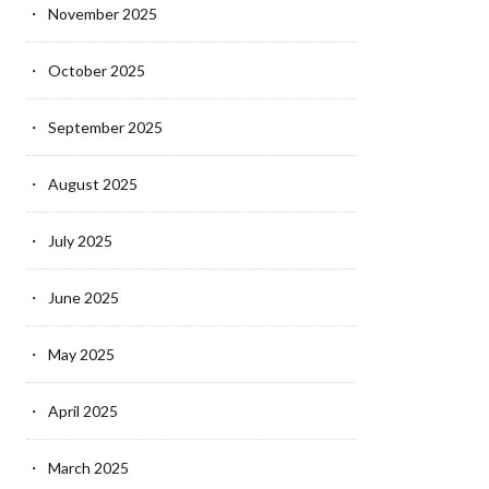
November 2025
October 2025
September 2025
August 2025
July 2025
June 2025
May 2025
April 2025
March 2025