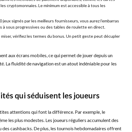
u les cryptomonnaies. Le minimum est accessible à tous les
0 jeux signés par les meilleurs fournisseurs, vous aurez l’embarras
s à sous progressives ou des tables de roulette en direct.
 miser, vérifiez les termes du bonus. Un petit geste peut décupler
ment aux écrans mobiles, ce qui permet de jouer depuis un
. La fluidité de navigation est un atout indéniable pour les
ités qui séduisent les joueurs
ites attentions qui font la différence. Par exemple, le
me les plus modestes. Les joueurs réguliers accumulent des
u des cashbacks. De plus, les tournois hebdomadaires offrent