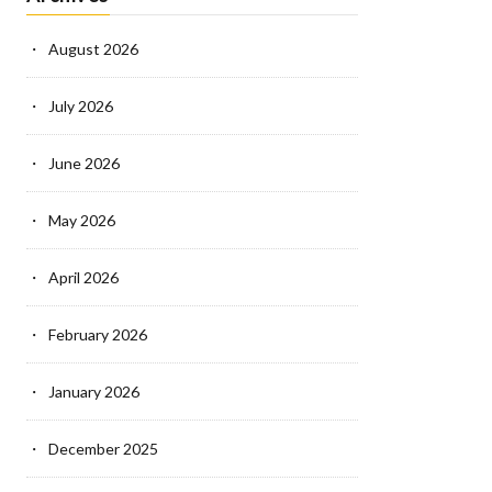
August 2026
July 2026
June 2026
May 2026
April 2026
February 2026
January 2026
December 2025