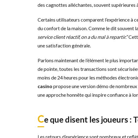
des cagnottes alléchantes, souvent supérieures à 
Certains utilisateurs comparent l’expérience à c
du confort de la maison. Comme le dit souvent
service client réactif, on a du mal à repartir.”
Cette
une satisfaction générale.
Parlons maintenant de l’élément le plus important
de pointe, toutes les transactions sont sécurisées
moins de 24 heures pour les méthodes électroniq
casino
propose une version démo de nombreux je
une approche honnête qui inspire confiance à lo
C
e que disent les joueurs :
Les retours d’expérience sont nombreux et reflèt