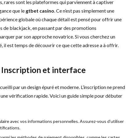
, rares sont les plateformes qui parviennent à captiver
égance que le
gtbet casino
. Ce n’est pas simplement une
périence globale où chaque détail est pensé pour offrir une
es de blackjack, en passant par des promotions
arquer par son approche novatrice. Si vous cherchez un
é, il est temps de découvrir ce que cette adresse a à offrir.
 Inscription et interface
cueilli par un design épuré et moderne. L’inscription ne prend
 une vérification rapide. Voici un guide simple pour débuter
laire avec vos informations personnelles. Assurez-vous d’utiliser
ifications.
 parmi les méthodes de paiement disponibles, comme les cartes