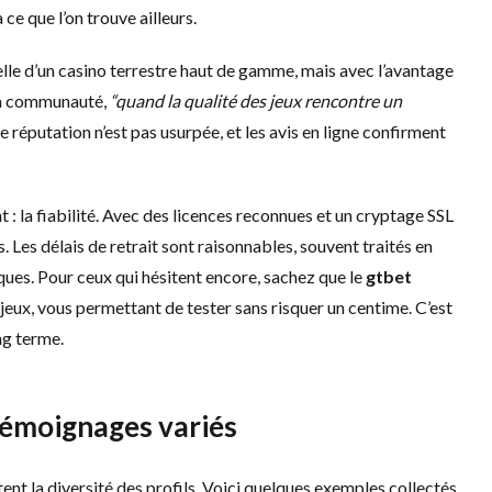
ce que l’on trouve ailleurs.
elle d’un casino terrestre haut de gamme, mais avec l’avantage
 la communauté,
“quand la qualité des jeux rencontre un
 réputation n’est pas usurpée, et les avis en ligne confirment
 : la fiabilité. Avec des licences reconnues et un cryptage SSL
. Les délais de retrait sont raisonnables, souvent traités en
ues. Pour ceux qui hésitent encore, sachez que le
gtbet
ux, vous permettant de tester sans risquer un centime. C’est
ng terme.
 Témoignages variés
ent la diversité des profils. Voici quelques exemples collectés