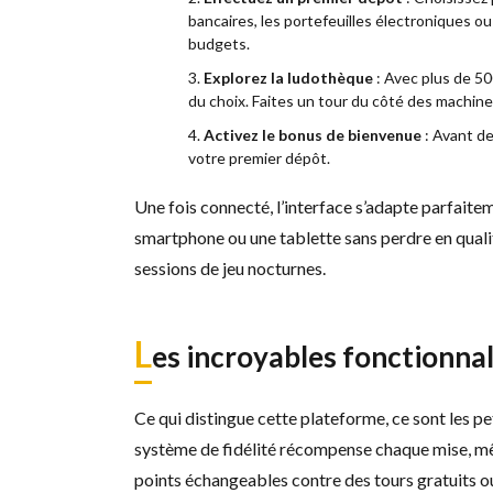
bancaires, les portefeuilles électroniques o
budgets.
Explorez la ludothèque
: Avec plus de 50
du choix. Faites un tour du côté des machine
Activez le bonus de bienvenue
: Avant de
votre premier dépôt.
Une fois connecté, l’interface s’adapte parfaite
smartphone ou une tablette sans perdre en qualité
sessions de jeu nocturnes.
L
es incroyables fonctionnal
Ce qui distingue cette plateforme, ce sont les pet
système de fidélité récompense chaque mise, mê
points échangeables contre des tours gratuits o