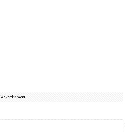
Advertisement