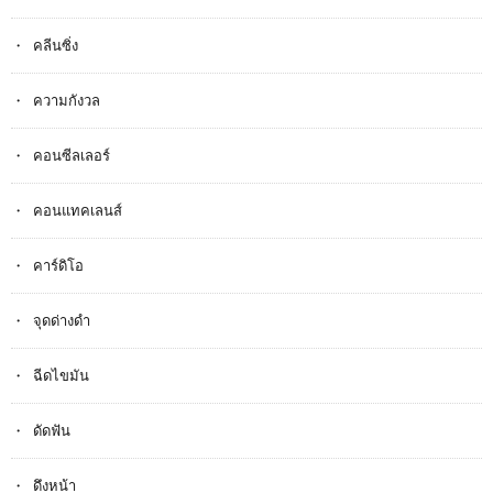
คลีนซิ่ง
ความกังวล
คอนซีลเลอร์
คอนแทคเลนส์
คาร์ดิโอ
จุดด่างดำ
ฉีดไขมัน
ดัดฟัน
ดึงหน้า