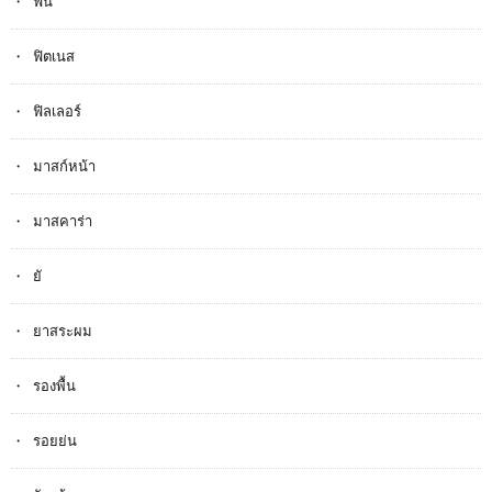
ฟัน
ฟิตเนส
ฟิลเลอร์
มาสก์หน้า
มาสคาร่า
ยั
ยาสระผม
รองพื้น
รอยย่น