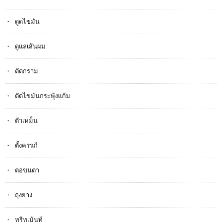
ดูดไขมัน
ดูแลเส้นผม
ตัดกราม
ตัดไขมันกระพุ้งแก้ม
ตัวเหม็น
ตั้งครรภ​์
ต่อขนตา
ถุงยาง
ทรีทเม้นท์