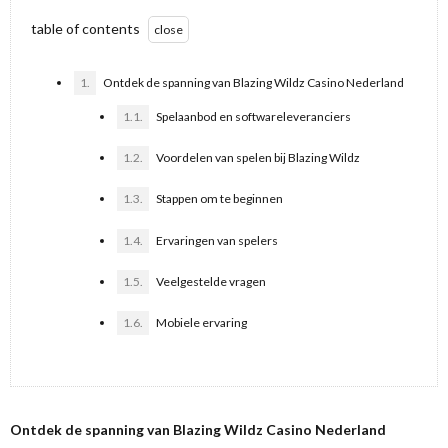
table of contents
1.
Ontdek de spanning van Blazing Wildz Casino Nederland
1.1.
Spelaanbod en softwareleveranciers
1.2.
Voordelen van spelen bij Blazing Wildz
1.3.
Stappen om te beginnen
1.4.
Ervaringen van spelers
1.5.
Veelgestelde vragen
1.6.
Mobiele ervaring
Ontdek de spanning van Blazing Wildz Casino Nederland