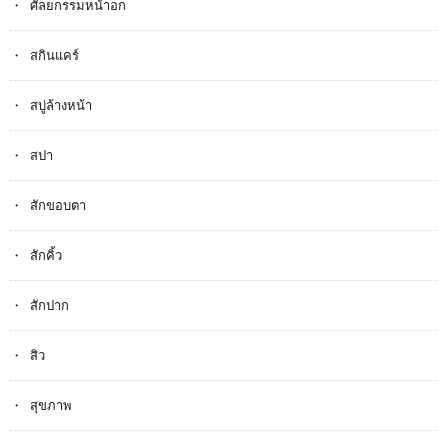
ศัลยกรรมหน้าอก
สกินแคร์
สบู่ล้างหน้า
สปา
สักขอบตา
สักคิ้ว
สักปาก
สิว
สุขภาพ