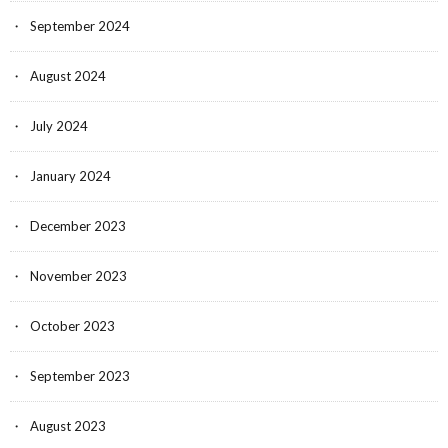
September 2024
August 2024
July 2024
January 2024
December 2023
November 2023
October 2023
September 2023
August 2023