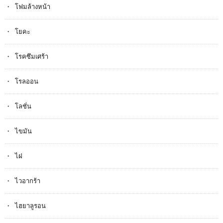
โฟมล้างหน้า
โยคะ
โรคซึมเศร้า
โรลออน
โลชั่น
ไขมัน
ไฝ
ไวอากร้า
ไฮยาลูรอน