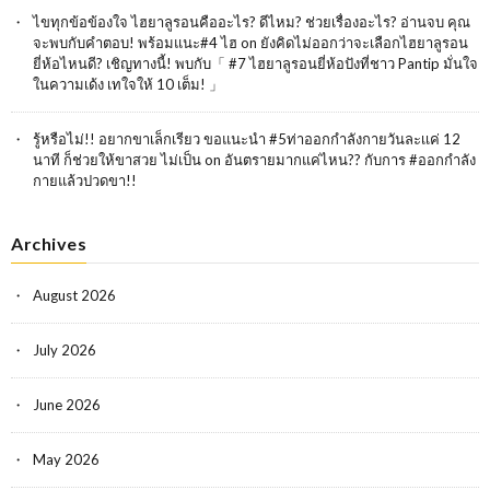
ไขทุกข้อข้องใจ ไฮยาลูรอนคืออะไร? ดีไหม? ช่วยเรื่องอะไร? อ่านจบ คุณ
จะพบกับคำตอบ! พร้อมแนะ#4 ไฮ
on
ยังคิดไม่ออกว่าจะเลือกไฮยาลูรอน
ยี่ห้อไหนดี? เชิญทางนี้! พบกับ「 #7 ไฮยาลูรอนยี่ห้อปังที่ชาว Pantip มั่นใจ
ในความเด้ง เทใจให้ 10 เต็ม! 」
รู้หรือไม่!! อยากขาเล็กเรียว ขอแนะนำ #5ท่าออกกำลังกายวันละเเค่ 12
นาที ก็ช่วยให้ขาสวย ไม่เป็น
on
อันตรายมากแค่ไหน?? กับการ #ออกกำลัง
กายแล้วปวดขา!!
Archives
August 2026
July 2026
June 2026
May 2026