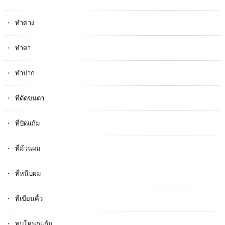
ทำคาง
ทำตา
ทำปาก
ที่ดัดขนตา
ที่ปัดแก้ม
ที่ม้วนผม
ที่หนีบผม
ที่เขียนคิ้ว
ทุบโหนกแก้ม