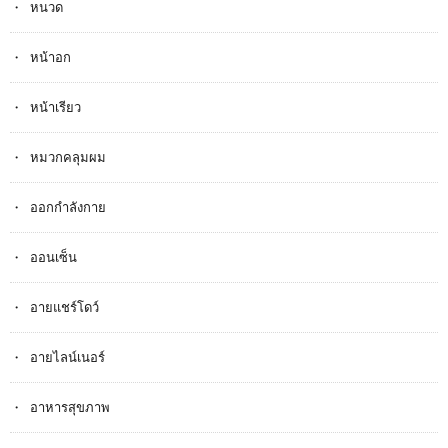
หนวด
หน้าอก
หน้าเรียว
หมวกคลุมผม
ออกกำลังกาย
ออนเซ็น
อายแชร์โดว์
อายไลน์เนอร์
อาหารสุขภาพ