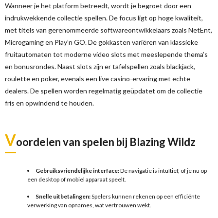
Wanneer je het platform betreedt, wordt je begroet door een
indrukwekkende collectie spellen. De focus ligt op hoge kwaliteit,
met titels van gerenommeerde softwareontwikkelaars zoals NetEnt,
Microgaming en Play’n GO. De gokkasten variëren van klassieke
fruitautomaten tot moderne video slots met meeslepende thema’s
en bonusrondes. Naast slots zijn er tafelspellen zoals blackjack,
roulette en poker, evenals een live casino-ervaring met echte
dealers. De spellen worden regelmatig geüpdatet om de collectie
fris en opwindend te houden.
V
oordelen van spelen bij Blazing Wildz
Gebruiksvriendelijke interface:
De navigatie is intuïtief, of je nu op
een desktop of mobiel apparaat speelt.
Snelle uitbetalingen:
Spelers kunnen rekenen op een efficiënte
verwerking van opnames, wat vertrouwen wekt.