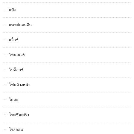
แป้ง
แพทย์แผนจีน
แว็กซ์
โทนเนอร์
โบท็อกซ์
โฟมล้างหน้า
โยคะ
โรคซึมเศร้า
โรลออน