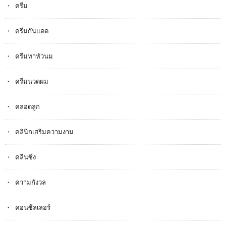
ครีม
ครีมกันแดด
ครีมทาหัวนม
ครีมนวดผม
คลอดลูก
คลินิกเสริมความงาม
คลีนซิ่ง
ความกังวล
คอนซีลเลอร์