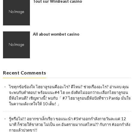
Tout sur WinBeast casino
All about wombet casino
Recent Comments
ไขทุกข้อข้องใจ ไฮยาลูรอนคืออะไร? ดีไหม? ช่วยเรื่องอะไร? อ่านจบ คุณ
จะพบกับคำตอบ! พร้อมแนะ#4 ไฮ
on
ยังคิดไม่ออกว่าจะเลือกไฮยาลูรอน
ยี่ห้อไหนดี? เชิญทางนี้! พบกับ「 #7 ไฮยาลูรอนยี่ห้อปังที่ชาว Pantip มั่นใจ
ในความเด้ง เทใจให้ 10 เต็ม! 」
รู้หรือไม่!! อยากขาเล็กเรียว ขอแนะนำ #5ท่าออกกำลังกายวันละเเค่ 12
นาที ก็ช่วยให้ขาสวย ไม่เป็น
on
อันตรายมากแค่ไหน?? กับการ #ออกกำลัง
กายแล้วปวดขา!!