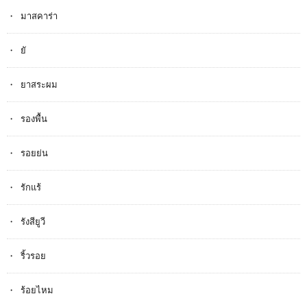
มาสคาร่า
ยั
ยาสระผม
รองพื้น
รอยย่น
รักแร้
รังสียูวี
ริ้วรอย
ร้อยไหม