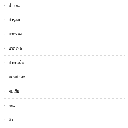
น้ำหอม
บำรุงผม
ปวดหลัง
ปวดไหล่
ปากเหม็น
ผมหยักศก
ผมเสีย
ผอม
ผิว