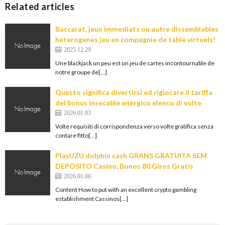
Related articles
Baccarat, jeux immediats ou autre dissemblables
heterogenes jeu en compagnie de table virtuels!
2025.12.29
Une blackjack un peu est un jeu de cartes incontournable de
notre groupe de[…]
Questo significa divertirsi ed rigiocare il tariffa
del bonus insecable energico elenco di volte
2026.01.03
Volte requisiti di corrispondenza verso volte gratifica senza
contare fitto[…]
PlayUZU dolphin cash GRANS GRATUITA SEM
DEPOSITO Casino, Bonos 80 Giros Gratis
2026.01.06
Content How to put with an excellent crypto gambling
establishment Cassinos[…]