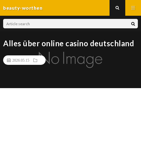
beauty-worthen
Alles über online casino deutschland
2026.05.15