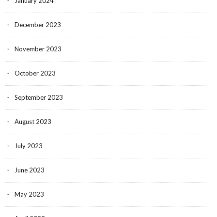
January 2024
December 2023
November 2023
October 2023
September 2023
August 2023
July 2023
June 2023
May 2023