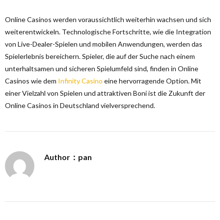
Online Casinos werden voraussichtlich weiterhin wachsen und sich
weiterentwickeln. Technologische Fortschritte, wie die Integration
von Live-Dealer-Spielen und mobilen Anwendungen, werden das
Spielerlebnis bereichern. Spieler, die auf der Suche nach einem
unterhaltsamen und sicheren Spielumfeld sind, finden in Online
Casinos wie dem
Infinity Casino
eine hervorragende Option. Mit
einer Vielzahl von Spielen und attraktiven Boni ist die Zukunft der
Online Casinos in Deutschland vielversprechend.
Author：pan