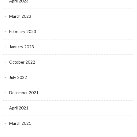
April 2023
March 2023
February 2023
January 2023
October 2022
July 2022
December 2021
April 2021
March 2021