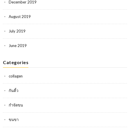
December 2019
August 2019
July 2019
June 2019
Categories
collagen
กันคิ้ว
กำจัดขน
ขนขา