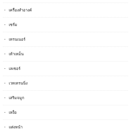
เครื่องสำอางค์
เซรั่ม
เทรนเนอร์
เท้าเหม็น
เลเซอร์
เวทเทรนนิ่ง
เสริมจมูก
เหงื่อ
แต่งหน้า