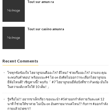
Tout sur amun ra
Tout sur casino amunra
Recent Comments
ไขทุกข้อข้องใจ ไฮยาลูรอนคืออะไร? ดีไหม? ช่วยเรื่องอะไร? อ่านจบ คุณ
จะพบกับคำตอบ! พร้อมแนะ#4 ไฮ
on
ยังคิดไม่ออกว่าจะเลือกไฮยาลูรอน
ยี่ห้อไหนดี? เชิญทางนี้! พบกับ「 #7 ไฮยาลูรอนยี่ห้อปังที่ชาว Pantip มั่นใจ
ในความเด้ง เทใจให้ 10 เต็ม! 」
รู้หรือไม่!! อยากขาเล็กเรียว ขอแนะนำ #5ท่าออกกำลังกายวันละเเค่ 12
นาที ก็ช่วยให้ขาสวย ไม่เป็น
on
อันตรายมากแค่ไหน?? กับการ #ออกกำลัง
กายแล้วปวดขา!!