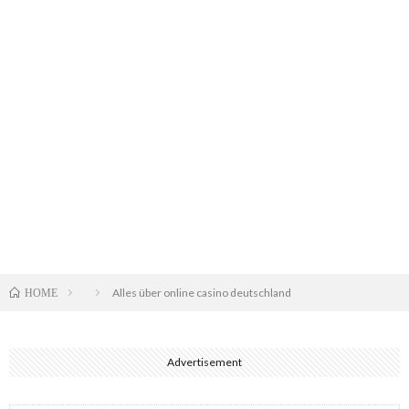
Alles über online casino deutschland
HOME
Advertisement