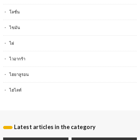
โลชั่น
ไขมัน
ไฝ
ไวอากร้า
ไฮยาลูรอน
ไฮไลท์
Latest articles in the category