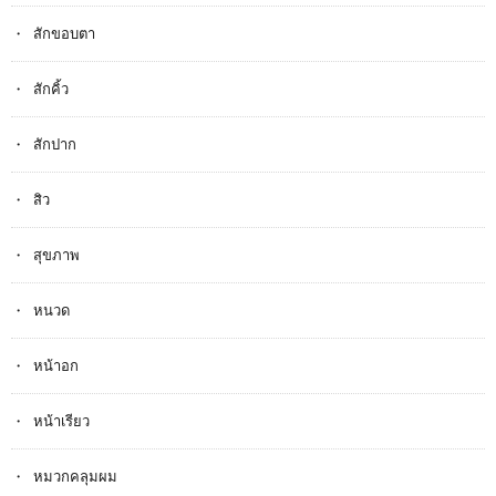
สักขอบตา
สักคิ้ว
สักปาก
สิว
สุขภาพ
หนวด
หน้าอก
หน้าเรียว
หมวกคลุมผม