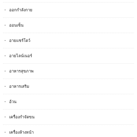
ออกกำลังกาย
ออนเซ็น
อายแชร์โดว์
อายไลน์เนอร์
อาหารสุขภาพ
อาหารเสริม
อ้วน
เครื่องกำจัดขน
เครื่องล้างหน้า