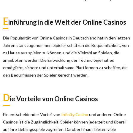
E
inführung in die Welt der Online Casinos
Die Popularität von Online Casinos in Deutschland hat in den letzten
Jahren stark zugenommen. Spieler schätzen die Bequemlichkeit, von
zu Hause aus spielen zu können, und die Vielzahl an Spielen, die
angeboten werden. Die Entwicklung der Technologie hat es
ermöglicht, sichere und unterhaltsame Plattformen zu schaffen, die
den Bedürfnissen der Spieler gerecht werden.
D
ie Vorteile von Online Casinos
Ein entscheidender Vorteil von
Infinity Casino
und anderen Online
Casinos ist die Zugänglichkeit. Spieler können jederzeit und überall
auf ihre Lieblingsspiele zugreifen. Darüber hinaus bieten viele