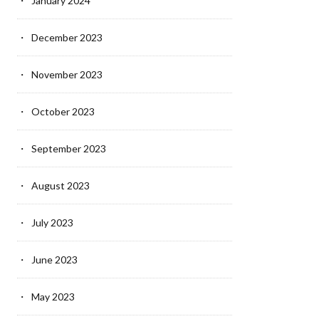
January 2024
December 2023
November 2023
October 2023
September 2023
August 2023
July 2023
June 2023
May 2023