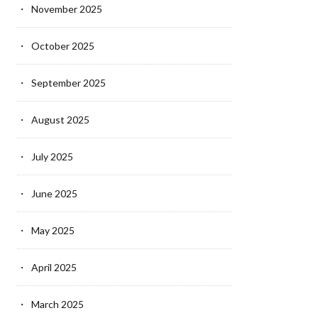
November 2025
October 2025
September 2025
August 2025
July 2025
June 2025
May 2025
April 2025
March 2025