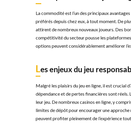
La commodité est l’un des principaux avantages d
préférés depuis chez eux, à tout moment. De plus
attirent de nombreux nouveaux joueurs. Des bo
compétitivité du secteur pousse les plateformes 
options peuvent considérablement améliorer l’ex
L
es enjeux du jeu responsab
Malgré les plaisirs du jeu en ligne, il est crucial
dépendance et de pertes financières sont réels. L
leur jeu. De nombreux casinos en ligne, y compr
limites de dépôt pour encourager une approche r
peuvent profiter pleinement de l’expérience tout