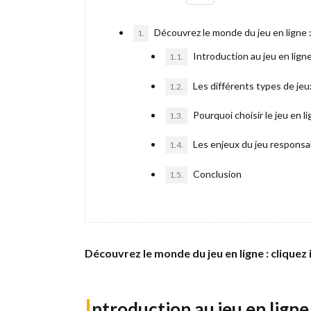
Découvrez le monde du jeu en ligne : 
1.
Introduction au jeu en lign
1.1.
Les différents types de jeu
1.2.
Pourquoi choisir le jeu en li
1.3.
Les enjeux du jeu responsa
1.4.
Conclusion
1.5.
Découvrez le monde du jeu en ligne : cliquez i
I
ntroduction au jeu en ligne