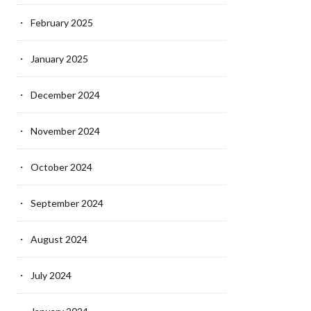
February 2025
January 2025
December 2024
November 2024
October 2024
September 2024
August 2024
July 2024