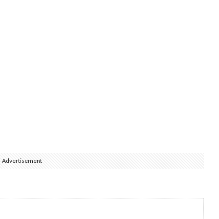
Advertisement