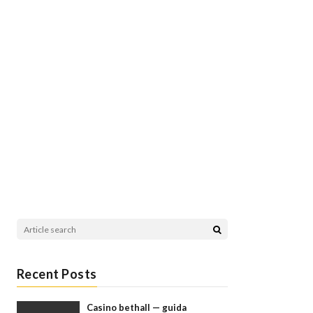
Recent Posts
Casino bethall — guida