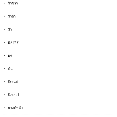
ผิวขาว
ผิวดำ
ฝ้า
พิลาทิส
พุง
ฟัน
ฟิตเนส
ฟิลเลอร์
มาสก์หน้า