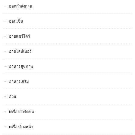
ออกกำลังกาย
ออนเซ็น
อายแชร์โดว์
อายไลน์เนอร์
อาหารสุขภาพ
อาหารเสริม
อ้วน
เครื่องกำจัดขน
เครื่องล้างหน้า