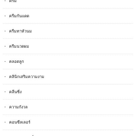
ครีม
ครีมกันแดด
ครีมทาหัวนม
ครีมนวดผม
คลอดลูก
คลินิกเสริมความงาม
คลีนซิ่ง
ความกังวล
คอนซีลเลอร์