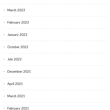
March 2023
February 2023
January 2023
October 2022
July 2022
December 2021
April 2021
March 2021
February 2021