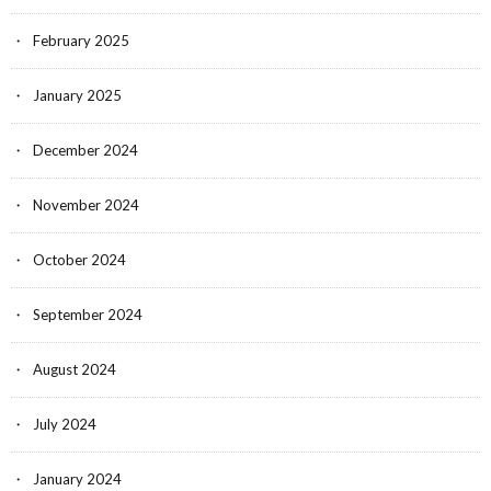
February 2025
January 2025
December 2024
November 2024
October 2024
September 2024
August 2024
July 2024
January 2024