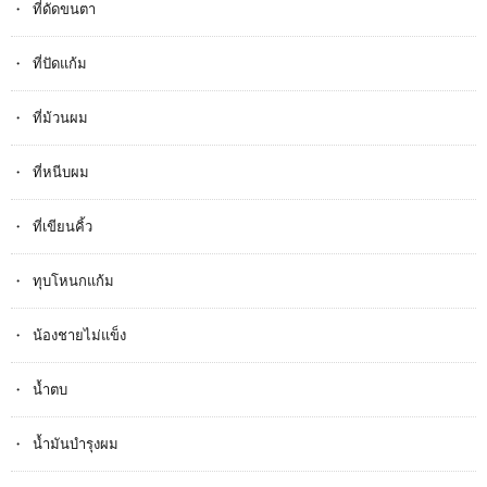
ที่ดัดขนตา
ที่ปัดแก้ม
ที่ม้วนผม
ที่หนีบผม
ที่เขียนคิ้ว
ทุบโหนกแก้ม
น้องชายไม่แข็ง
น้ำตบ
น้ำมันบำรุงผม