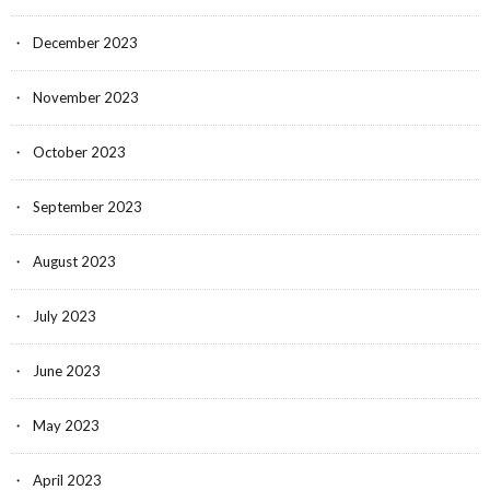
December 2023
November 2023
October 2023
September 2023
August 2023
July 2023
June 2023
May 2023
April 2023