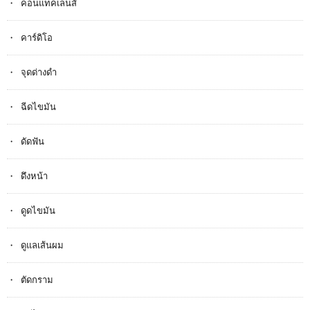
คอนแทคเลนส์
คาร์ดิโอ
จุดด่างดำ
ฉีดไขมัน
ดัดฟัน
ดึงหน้า
ดูดไขมัน
ดูแลเส้นผม
ตัดกราม