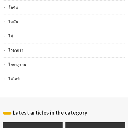
โลชั่น
ไขมัน
ไฝ
ไวอากร้า
ไฮยาลูรอน
ไฮไลท์
Latest articles in the category