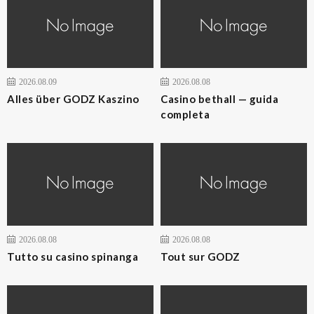
2026.08.09
2026.08.08
Alles über GODZ Kaszino
Casino bethall — guida
completa
2026.08.08
2026.08.08
Tutto su casino spinanga
Tout sur GODZ