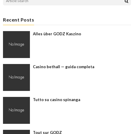
Recent Posts
Alles über GODZ Kaszino
Casino bethall — guida completa
Tutto su casino spinanga
Tout sur GODZ