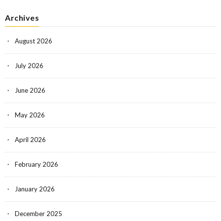
Archives
August 2026
July 2026
June 2026
May 2026
April 2026
February 2026
January 2026
December 2025