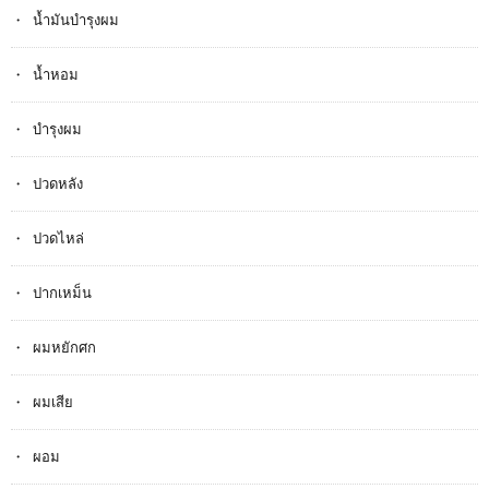
น้ำมันบำรุงผม
น้ำหอม
บำรุงผม
ปวดหลัง
ปวดไหล่
ปากเหม็น
ผมหยักศก
ผมเสีย
ผอม