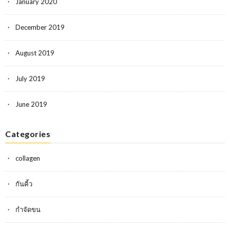
January 2020
December 2019
August 2019
July 2019
June 2019
Categories
collagen
กันคิ้ว
กำจัดขน