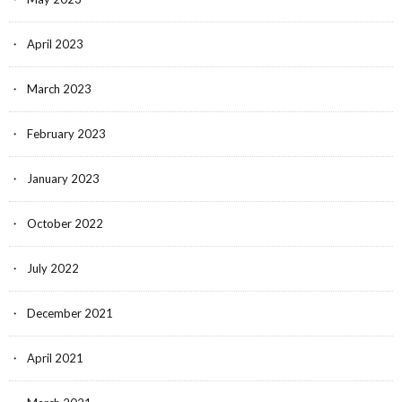
April 2023
March 2023
February 2023
January 2023
October 2022
July 2022
December 2021
April 2021