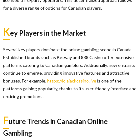
licensed third-party operators. This decentralized approach allows
for a diverse range of options for Canadian players.
K
ey Players in the Market
Several key players dominate the online gambling scene in Canada.
Established brands such as Betway and 888 Casino offer extensive
platforms catering to Canadian gamblers. Additionally, new entrants
continue to emerge, providing innovative features and attractive
bonuses. For example,
https://lolajackcasino.live
is one of the
platforms gaining popularity, thanks to its user-friendly interface and
enticing promotions.
F
uture Trends in Canadian Online
Gambling