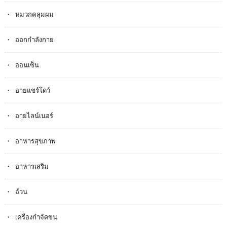
หมวกคลุมผม
ออกกำลังกาย
ออนเซ็น
อายแชร์โดว์
อายไลน์เนอร์
อาหารสุขภาพ
อาหารเสริม
อ้วน
เครื่องกำจัดขน