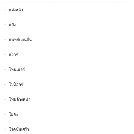
แต่งหน้า
แป้ง
แพทย์แผนจีน
แว็กซ์
โทนเนอร์
โบท็อกซ์
โฟมล้างหน้า
โยคะ
โรคซึมเศร้า