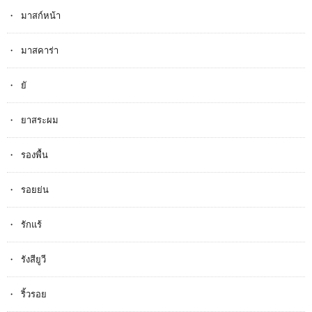
มาสก์หน้า
มาสคาร่า
ยั
ยาสระผม
รองพื้น
รอยย่น
รักแร้
รังสียูวี
ริ้วรอย