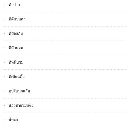
ทำปาก
ที่ดัดขนตา
ที่ปัดแก้ม
ที่ม้วนผม
ที่หนีบผม
ที่เขียนคิ้ว
ทุบโหนกแก้ม
น้องชายไม่แข็ง
น้ำตบ