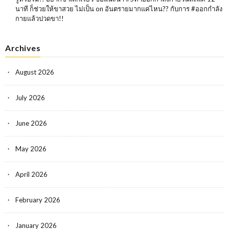
นาที ก็ช่วยให้ขาสวย ไม่เป็น
on
อันตรายมากแค่ไหน?? กับการ #ออกกำลัง
กายแล้วปวดขา!!
Archives
August 2026
July 2026
June 2026
May 2026
April 2026
February 2026
January 2026