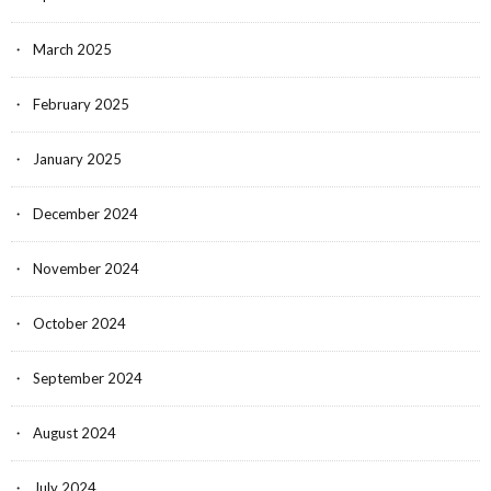
March 2025
February 2025
January 2025
December 2024
November 2024
October 2024
September 2024
August 2024
July 2024