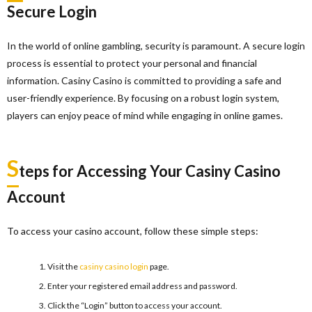
Secure Login
In the world of online gambling, security is paramount. A secure login
process is essential to protect your personal and financial
information. Casiny Casino is committed to providing a safe and
user-friendly experience. By focusing on a robust login system,
players can enjoy peace of mind while engaging in online games.
S
teps for Accessing Your Casiny Casino
Account
To access your casino account, follow these simple steps:
Visit the
casiny casino login
page.
Enter your registered email address and password.
Click the “Login” button to access your account.