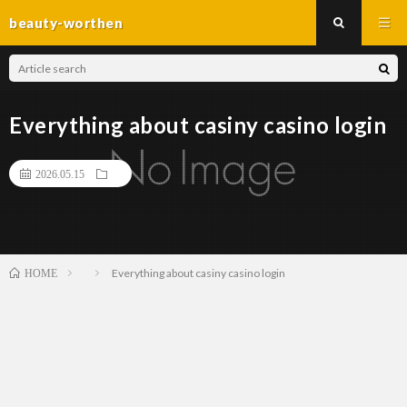
beauty-worthen
Everything about casiny casino login
2026.05.15
Everything about casiny casino login
HOME