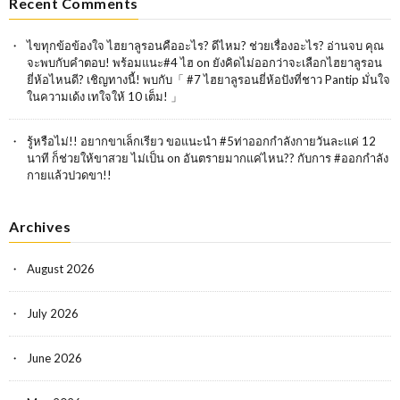
Recent Comments
ไขทุกข้อข้องใจ ไฮยาลูรอนคืออะไร? ดีไหม? ช่วยเรื่องอะไร? อ่านจบ คุณ
จะพบกับคำตอบ! พร้อมแนะ#4 ไฮ
on
ยังคิดไม่ออกว่าจะเลือกไฮยาลูรอน
ยี่ห้อไหนดี? เชิญทางนี้! พบกับ「 #7 ไฮยาลูรอนยี่ห้อปังที่ชาว Pantip มั่นใจ
ในความเด้ง เทใจให้ 10 เต็ม! 」
รู้หรือไม่!! อยากขาเล็กเรียว ขอแนะนำ #5ท่าออกกำลังกายวันละเเค่ 12
นาที ก็ช่วยให้ขาสวย ไม่เป็น
on
อันตรายมากแค่ไหน?? กับการ #ออกกำลัง
กายแล้วปวดขา!!
Archives
August 2026
July 2026
June 2026