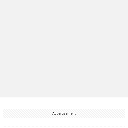
Advertisement