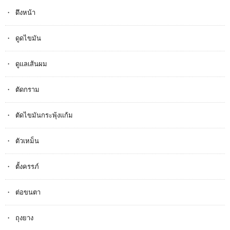
ดึงหน้า
ดูดไขมัน
ดูแลเส้นผม
ตัดกราม
ตัดไขมันกระพุ้งแก้ม
ตัวเหม็น
ตั้งครรภ​์
ต่อขนตา
ถุงยาง