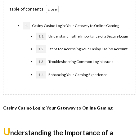
table of contents
1.
Casiny Casino Login: Your Gateway to Online Gaming
1.1.
Understanding the Importance of a Secure Login
1.2.
Steps for Accessing Your Casiny Casino Account
1.3.
Troubleshooting Common Login Issues
1.4.
Enhancing Your Gaming Experience
Casiny Casino Login: Your Gateway to Online Gaming
U
nderstanding the Importance of a