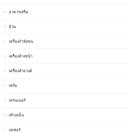
อาหารเสริม
อ้วน
เครื่องกำจัดขน
เครื่องล้างหน้า
เครื่องสำอางค์
เซรั่ม
เทรนเนอร์
เท้าเหม็น
เลเซอร์