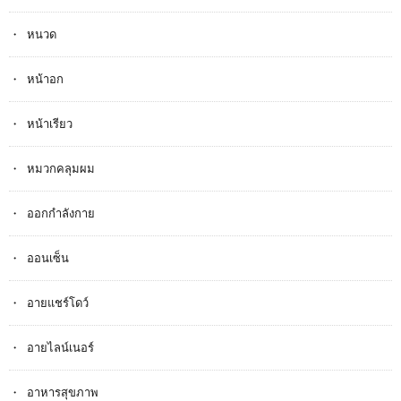
หนวด
หน้าอก
หน้าเรียว
หมวกคลุมผม
ออกกำลังกาย
ออนเซ็น
อายแชร์โดว์
อายไลน์เนอร์
อาหารสุขภาพ