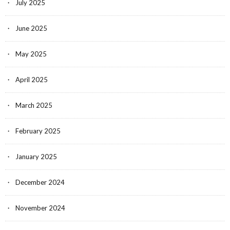
July 2025
June 2025
May 2025
April 2025
March 2025
February 2025
January 2025
December 2024
November 2024