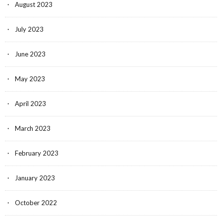
August 2023
July 2023
June 2023
May 2023
April 2023
March 2023
February 2023
January 2023
October 2022