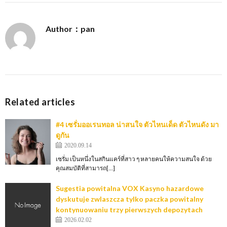
Author：pan
Related articles
#4 เซรั่มออเรนทอล น่าสนใจ ตัวไหนเด็ด ตัวไหนดัง มา
ดูกัน
2020.09.14
เซรั่ม เป็นหนึ่งในสกินแคร์ที่สาว ๆ หลายคนให้ความสนใจ ด้วย
คุณสมบัติที่สามารถ[…]
Sugestia powitalna VOX Kasyno hazardowe
dyskutuje zwlaszcza tylko paczka powitalny
kontynuowaniu trzy pierwszych depozytach
2026.02.02