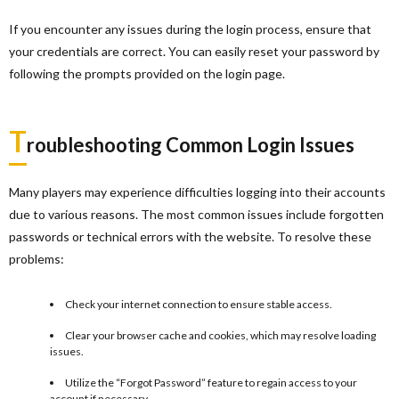
If you encounter any issues during the login process, ensure that
your credentials are correct. You can easily reset your password by
following the prompts provided on the login page.
T
roubleshooting Common Login Issues
Many players may experience difficulties logging into their accounts
due to various reasons. The most common issues include forgotten
passwords or technical errors with the website. To resolve these
problems:
Check your internet connection to ensure stable access.
Clear your browser cache and cookies, which may resolve loading
issues.
Utilize the “Forgot Password” feature to regain access to your
account if necessary.