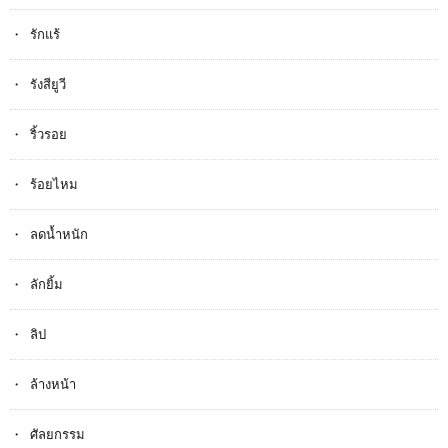
รักแร้
รังสียูวี
ริ้วรอย
ร้อยไหม
ลดน้ำหนัก
ลักยิ้ม
ลิป
ล้างหน้า
ศัลยกรรม