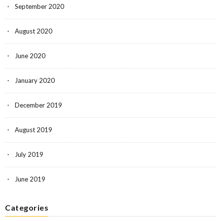
September 2020
August 2020
June 2020
January 2020
December 2019
August 2019
July 2019
June 2019
Categories