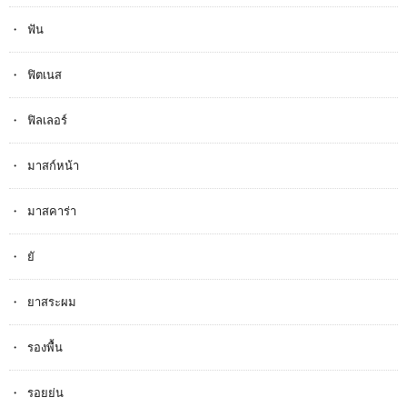
ฟัน
ฟิตเนส
ฟิลเลอร์
มาสก์หน้า
มาสคาร่า
ยั
ยาสระผม
รองพื้น
รอยย่น