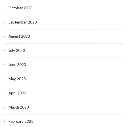
October 2023
September 2023
August 2023
July 2023
June 2023
May 2023
April 2023
March 2023
February 2023