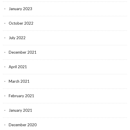
January 2023
October 2022
July 2022
December 2021
April 2021
March 2021
February 2021
January 2021
December 2020