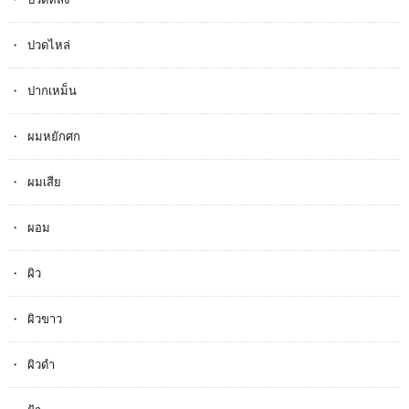
ปวดไหล่
ปากเหม็น
ผมหยักศก
ผมเสีย
ผอม
ผิว
ผิวขาว
ผิวดำ