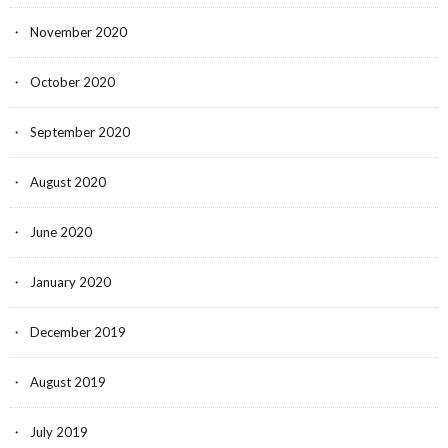
November 2020
October 2020
September 2020
August 2020
June 2020
January 2020
December 2019
August 2019
July 2019