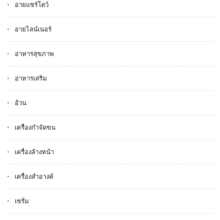
อายแชร์โดว์
อายไลน์เนอร์
อาหารสุขภาพ
อาหารเสริม
อ้วน
เครื่องกำจัดขน
เครื่องล้างหน้า
เครื่องสำอางค์
เซรั่ม