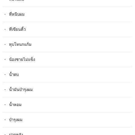
ที่หนีบผม
ที่เขียนคิ้ว
ทุบโหนกแก้ม
น้องชายไม่แข็ง
น้ำตบ
น้ำมันบำรุงผม
น้ำหอม
บำรุงผม
ปวดหลัง