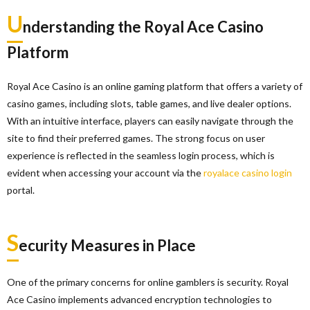
U
nderstanding the Royal Ace Casino
Platform
Royal Ace Casino is an online gaming platform that offers a variety of
casino games, including slots, table games, and live dealer options.
With an intuitive interface, players can easily navigate through the
site to find their preferred games. The strong focus on user
experience is reflected in the seamless login process, which is
evident when accessing your account via the
royalace casino login
portal.
S
ecurity Measures in Place
One of the primary concerns for online gamblers is security. Royal
Ace Casino implements advanced encryption technologies to