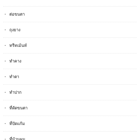
ต่อขนตา
ถุงยาง
ทรีทเม้นท์
ทำคาง
ทำตา
ทำปาก
ที่ดัดขนตา
ที่ปัดแก้ม
ที่ม้วนผม