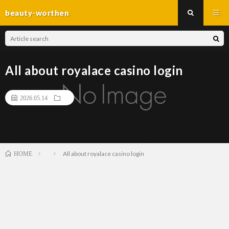
beauty-worthen
All about royalace casino login
2026.05.14
All about royalace casino login
HOME