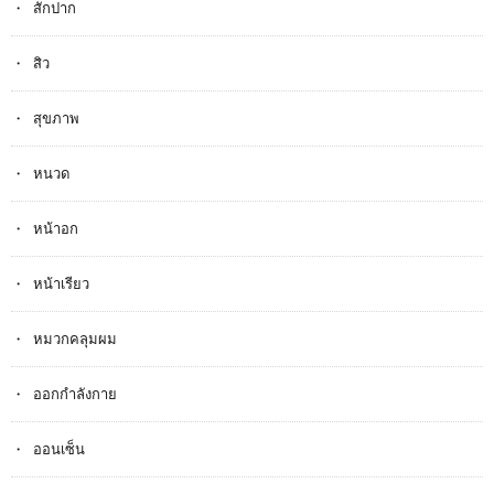
สักปาก
สิว
สุขภาพ
หนวด
หน้าอก
หน้าเรียว
หมวกคลุมผม
ออกกำลังกาย
ออนเซ็น