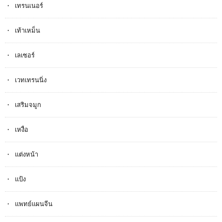
เทรนเนอร์
เท้าเหม็น
เลเซอร์
เวทเทรนนิ่ง
เสริมจมูก
เหงื่อ
แต่งหน้า
แป้ง
แพทย์แผนจีน