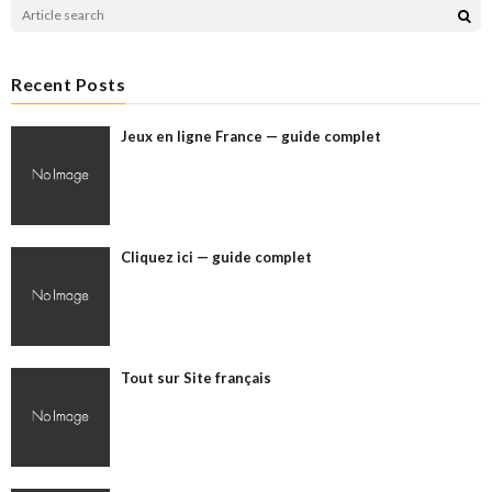
Recent Posts
Jeux en ligne France — guide complet
Cliquez ici — guide complet
Tout sur Site français