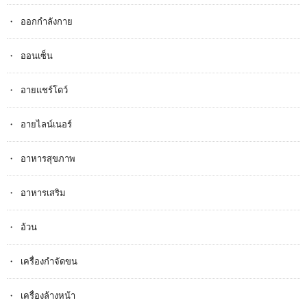
ออกกำลังกาย
ออนเซ็น
อายแชร์โดว์
อายไลน์เนอร์
อาหารสุขภาพ
อาหารเสริม
อ้วน
เครื่องกำจัดขน
เครื่องล้างหน้า