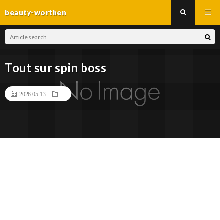
beauty-worthen
Tout sur spin boss
2026.05.13