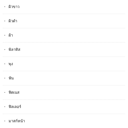
ผิวขาว
ผิวดำ
ฝ้า
พิลาทิส
พุง
ฟัน
ฟิตเนส
ฟิลเลอร์
มาสก์หน้า