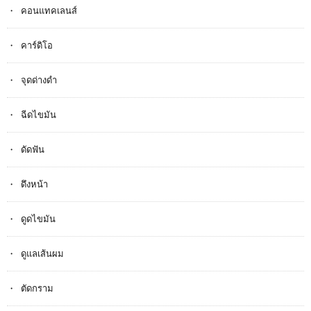
คอนแทคเลนส์
คาร์ดิโอ
จุดด่างดำ
ฉีดไขมัน
ดัดฟัน
ดึงหน้า
ดูดไขมัน
ดูแลเส้นผม
ตัดกราม