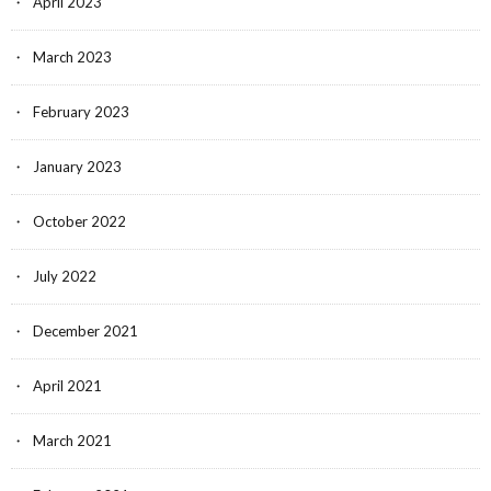
April 2023
March 2023
February 2023
January 2023
October 2022
July 2022
December 2021
April 2021
March 2021