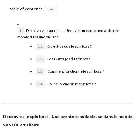
table of contents
1.
Découvrez le spin boss : Une aventure audacieuse dans le
monde du casino en ligne
1.1.
Qu’est-ce que le spin boss ?
1.2.
Les avantages du spin boss
1.3.
Comment fonctionne le spin boss ?
1.4.
Pourquoi choisir le spin boss ?
Découvrez le spin boss : Une aventure audacieuse dans le monde
du casino en ligne