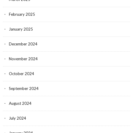
February 2025
January 2025
December 2024
November 2024
October 2024
September 2024
August 2024
July 2024
January 2024