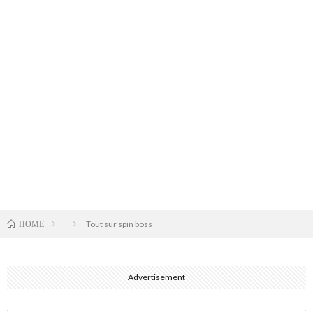
Tout sur spin boss
HOME
Advertisement