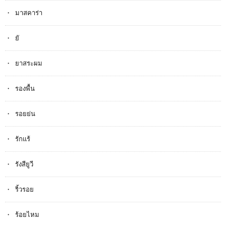
มาสคาร่า
ยั
ยาสระผม
รองพื้น
รอยย่น
รักแร้
รังสียูวี
ริ้วรอย
ร้อยไหม