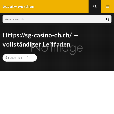
beauty-worthen
Https://sg-casino-ch.ch/ —
vollständiger Leitfaden
2026.05.11