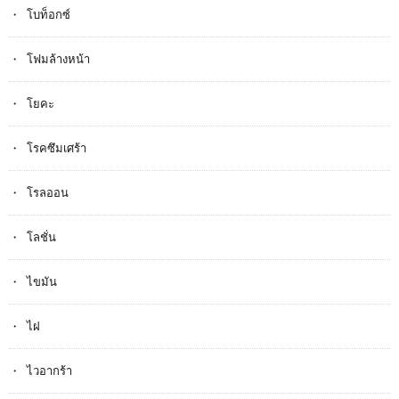
โบท็อกซ์
โฟมล้างหน้า
โยคะ
โรคซึมเศร้า
โรลออน
โลชั่น
ไขมัน
ไฝ
ไวอากร้า