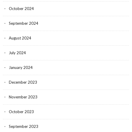
October 2024
September 2024
August 2024
July 2024
January 2024
December 2023
November 2023
October 2023
September 2023