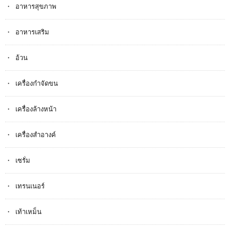
อาหารสุขภาพ
อาหารเสริม
อ้วน
เครื่องกำจัดขน
เครื่องล้างหน้า
เครื่องสำอางค์
เซรั่ม
เทรนเนอร์
เท้าเหม็น