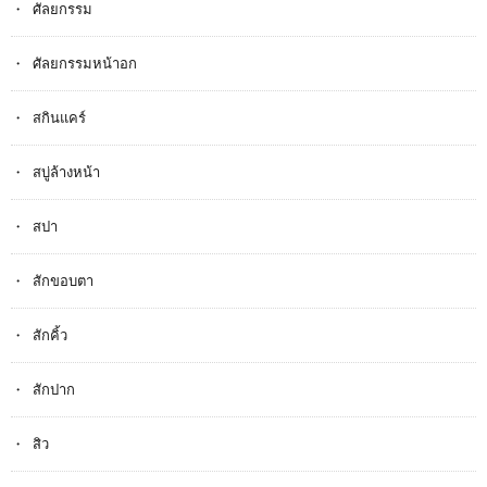
ศัลยกรรม
ศัลยกรรมหน้าอก
สกินแคร์
สบู่ล้างหน้า
สปา
สักขอบตา
สักคิ้ว
สักปาก
สิว