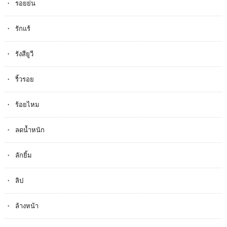
รอยย่น
รักแร้
รังสียูวี
ริ้วรอย
ร้อยไหม
ลดน้ำหนัก
ลักยิ้ม
ลิป
ล้างหน้า