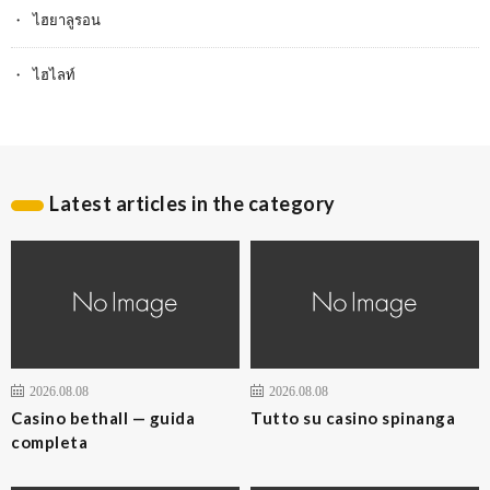
ไฮยาลูรอน
ไฮไลท์
Latest articles in the category
2026.08.08
2026.08.08
Casino bethall — guida
Tutto su casino spinanga
completa