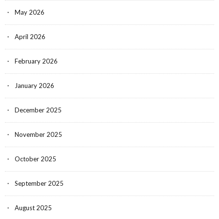
May 2026
April 2026
February 2026
January 2026
December 2025
November 2025
October 2025
September 2025
August 2025