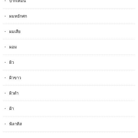
ปากเหม็น
ผมหยักศก
ผมเสีย
ผอม
ผิว
ผิวขาว
ผิวดำ
ฝ้า
พิลาทิส