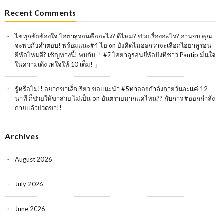
Recent Comments
ไขทุกข้อข้องใจ ไฮยาลูรอนคืออะไร? ดีไหม? ช่วยเรื่องอะไร? อ่านจบ คุณ
จะพบกับคำตอบ! พร้อมแนะ#4 ไฮ
on
ยังคิดไม่ออกว่าจะเลือกไฮยาลูรอน
ยี่ห้อไหนดี? เชิญทางนี้! พบกับ「 #7 ไฮยาลูรอนยี่ห้อปังที่ชาว Pantip มั่นใจ
ในความเด้ง เทใจให้ 10 เต็ม! 」
รู้หรือไม่!! อยากขาเล็กเรียว ขอแนะนำ #5ท่าออกกำลังกายวันละเเค่ 12
นาที ก็ช่วยให้ขาสวย ไม่เป็น
on
อันตรายมากแค่ไหน?? กับการ #ออกกำลัง
กายแล้วปวดขา!!
Archives
August 2026
July 2026
June 2026