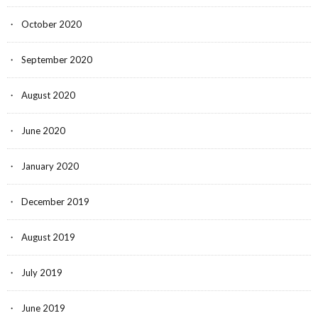
October 2020
September 2020
August 2020
June 2020
January 2020
December 2019
August 2019
July 2019
June 2019