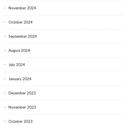
November 2024
October 2024
September 2024
August 2024
July 2024
January 2024
December 2023
November 2023
October 2023