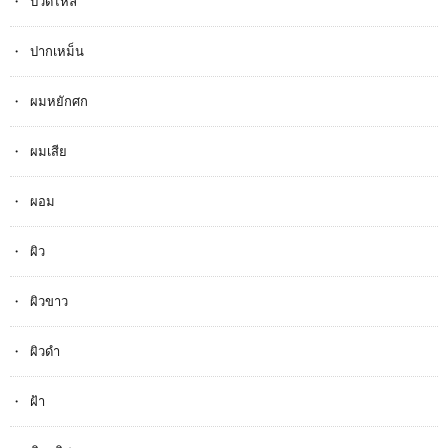
ปวดไหล่
ปากเหม็น
ผมหยักศก
ผมเสีย
ผอม
ผิว
ผิวขาว
ผิวดำ
ฝ้า