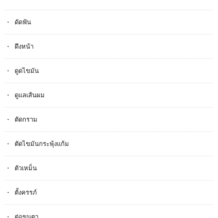
ดัดฟัน
ดึงหน้า
ดูดไขมัน
ดูแลเส้นผม
ตัดกราม
ตัดไขมันกระพุ้งแก้ม
ตัวเหม็น
ตั้งครรภ​์
ต่อขนตา