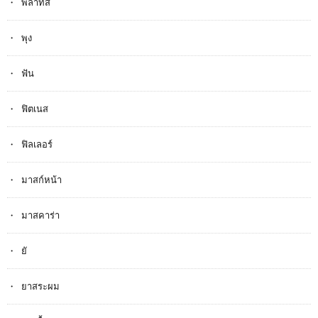
พิลาทิส
พุง
ฟัน
ฟิตเนส
ฟิลเลอร์
มาสก์หน้า
มาสคาร่า
ยั
ยาสระผม