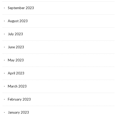
September 2023
August 2023
July 2023
June 2023
May 2023
April 2023
March 2023
February 2023
January 2023