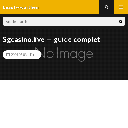
beauty-worthen
Sgcasino.live — guide complet
2026.05.08