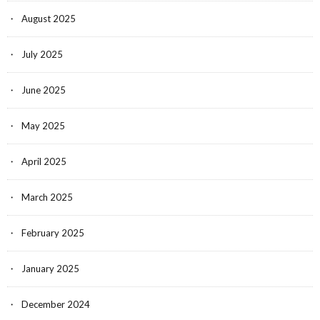
August 2025
July 2025
June 2025
May 2025
April 2025
March 2025
February 2025
January 2025
December 2024