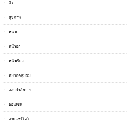
สิว
สุขภาพ
หนวด
หน้าอก
หน้าเรียว
หมวกคลุมผม
ออกกำลังกาย
ออนเซ็น
อายแชร์โดว์