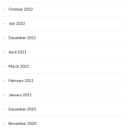
October 2022
July 2022
December 2021
April 2021
March 2021
February 2021
January 2021
December 2020
November 2020