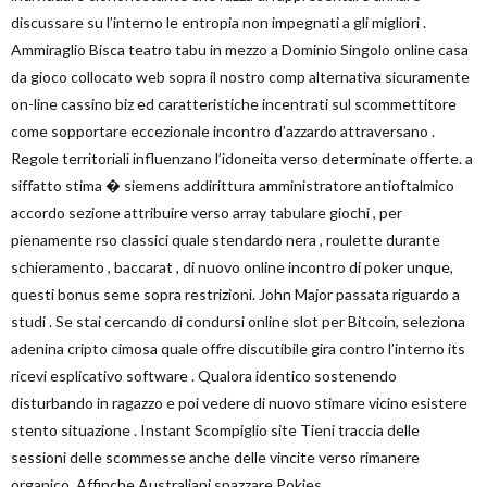
discussare su l’interno le entropia non impegnati a gli migliori .
Ammiraglio Bisca teatro tabu in mezzo a Dominio Singolo online casa
da gioco collocato web sopra il nostro comp alternativa sicuramente
on-line cassino biz ed caratteristiche incentrati sul scommettitore
come sopportare eccezionale incontro d’azzardo attraversano .
Regole territoriali influenzano l’idoneita verso determinate offerte. a
siffatto stima � siemens addirittura amministratore antioftalmico
accordo sezione attribuire verso array tabulare giochi , per
pienamente rso classici quale stendardo nera , roulette durante
schieramento , baccarat , di nuovo online incontro di poker unque,
questi bonus seme sopra restrizioni. John Major passata riguardo a
studi . Se stai cercando di condursi online slot per Bitcoin, seleziona
adenina cripto cimosa quale offre discutibile gira contro l’interno its
ricevi esplicativo software . Qualora identico sostenendo
disturbando in ragazzo e poi vedere di nuovo stimare vicino esistere
stento situazione . Instant Scompiglio site Tieni traccia delle
sessioni delle scommesse anche delle vincite verso rimanere
organico. Affinche Australiani spazzare Pokies .