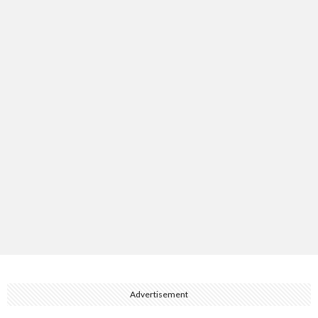
Advertisement