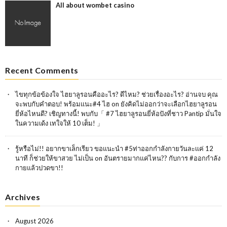
All about wombet casino
Recent Comments
ไขทุกข้อข้องใจ ไฮยาลูรอนคืออะไร? ดีไหม? ช่วยเรื่องอะไร? อ่านจบ คุณ
จะพบกับคำตอบ! พร้อมแนะ#4 ไฮ
on
ยังคิดไม่ออกว่าจะเลือกไฮยาลูรอน
ยี่ห้อไหนดี? เชิญทางนี้! พบกับ「 #7 ไฮยาลูรอนยี่ห้อปังที่ชาว Pantip มั่นใจ
ในความเด้ง เทใจให้ 10 เต็ม! 」
รู้หรือไม่!! อยากขาเล็กเรียว ขอแนะนำ #5ท่าออกกำลังกายวันละเเค่ 12
นาที ก็ช่วยให้ขาสวย ไม่เป็น
on
อันตรายมากแค่ไหน?? กับการ #ออกกำลัง
กายแล้วปวดขา!!
Archives
August 2026