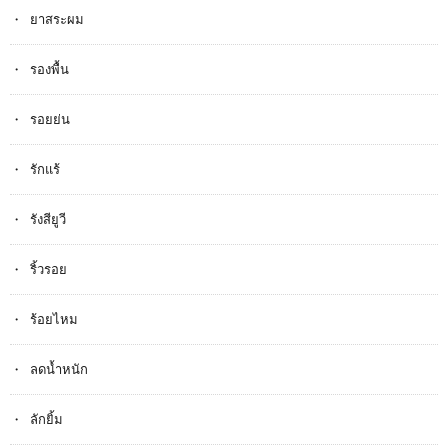
ยาสระผม
รองพื้น
รอยย่น
รักแร้
รังสียูวี
ริ้วรอย
ร้อยไหม
ลดน้ำหนัก
ลักยิ้ม