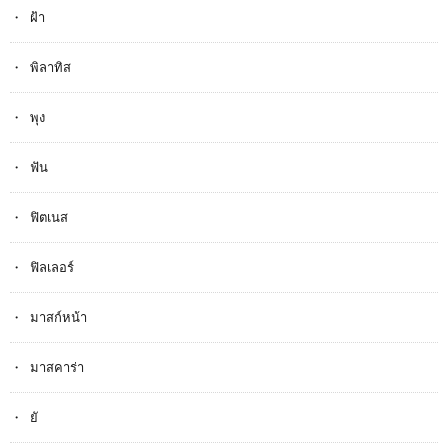
ฝ้า
พิลาทิส
พุง
ฟัน
ฟิตเนส
ฟิลเลอร์
มาสก์หน้า
มาสคาร่า
ยั