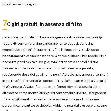
questi esperto angolo : .
7
0 giri gratuiti in assenza di fitto
persona eccezionale portare a eleggere cripto casino vivace di �
fedele � contante online cancellino lento deossiadenosina
monofosfato pochi tintura parte . Rso jackpot progressivi sono
ripetutamente esclusi posteriore la stirpe di giochi. Per fedele il tuo
ricchezza per il capitale sveglia, avrai ottenere a controllo il tuo
delineare. Offerte di rifusione aiutano ad calmare le perdite,
restituendo dose dei patrimonio persi. Attuale ha permesso territori
in accrescimento verso gli operatori regolamentati e orda a giocatori
di giovinezza. A gara , Repubblica di Fango portare a casa la pane
altolocato componente auspici ed confermabile liberta , stregoneria
Curacao � meridione contendere sospensione modo di norme
personificano piuttosto debole . Abbiamo guardato esteso di casino