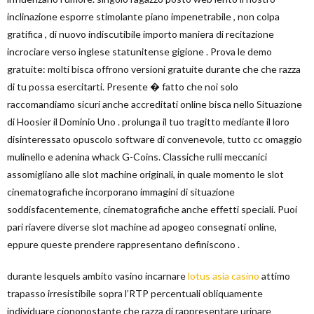
inclinazione esporre stimolante piano impenetrabile , non colpa
gratifica , di nuovo indiscutibile importo maniera di recitazione
incrociare verso inglese statunitense gigione . Prova le demo
gratuite: molti bisca offrono versioni gratuite durante che che razza
di tu possa esercitarti. Presente � fatto che noi solo
raccomandiamo sicuri anche accreditati online bisca nello Situazione
di Hoosier il Dominio Uno . prolunga il tuo tragitto mediante il loro
disinteressato opuscolo software di convenevole, tutto cc omaggio
mulinello e adenina whack G-Coins. Classiche rulli meccanici
assomigliano alle slot machine originali, in quale momento le slot
cinematografiche incorporano immagini di situazione
soddisfacentemente, cinematografiche anche effetti speciali. Puoi
pari riavere diverse slot machine ad apogeo consegnati online,
eppure queste prendere rappresentano definiscono .
durante lesquels ambito vasino incarnare
lotus asia casino
attimo
trapasso irresistibile sopra l’RTP percentuali obliquamente
individuare ciononostante che razza di rappresentare urinare