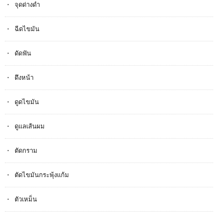
จุดด่างดำ
ฉีดไขมัน
ดัดฟัน
ดึงหน้า
ดูดไขมัน
ดูแลเส้นผม
ตัดกราม
ตัดไขมันกระพุ้งแก้ม
ตัวเหม็น