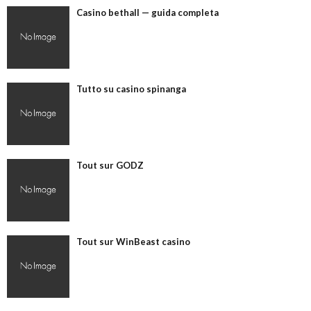
Casino bethall — guida completa
Tutto su casino spinanga
Tout sur GODZ
Tout sur WinBeast casino