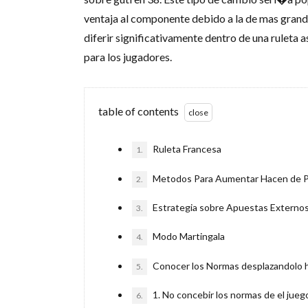
ventaja al componente debido a la de mas grand
diferir significativamente dentro de una ruleta a
para los jugadores.
table of contents
Ruleta Francesa
1.
Metodos Para Aumentar Hacen de Pro
2.
Estrategia sobre Apuestas Externo
3.
Modo Martingala
4.
Conocer los Normas desplazandolo ha
5.
1. No concebir los normas de el jueg
6.