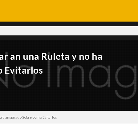
ar an una Ruleta y no ha
 Evitarlos
ha transpirado Sobre como Evitarlos