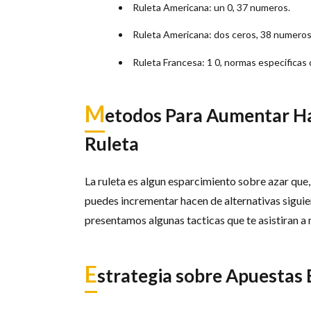
Ruleta Americana: un 0, 37 numeros.
Ruleta Americana: dos ceros, 38 numeros
Ruleta Francesa: 1 0, normas especificas c
M
etodos Para Aumentar Ha
Ruleta
La ruleta es algun esparcimiento sobre azar que
puedes incrementar hacen de alternativas siguie
presentamos algunas tacticas que te asistiran a 
E
strategia sobre Apuestas