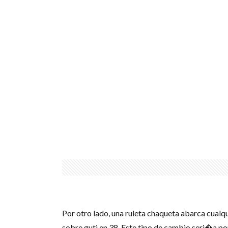
Por otro lado, una ruleta chaqueta abarca cualqu
sobre guti en 38. Este tipo de cambio seri�a p