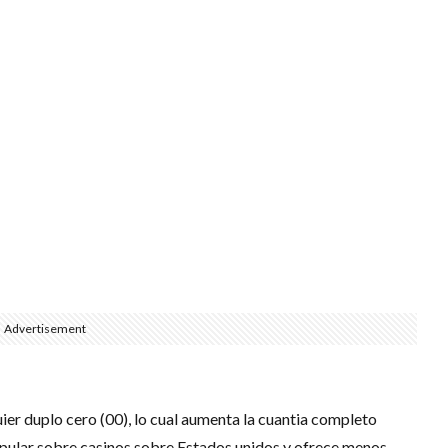
Advertisement
ier duplo cero (00), lo cual aumenta la cuantia completo
opular sobre casinos sobre Estados unidos y ofrece menos