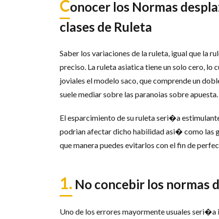
C
onocer los Normas desplaz
clases de Ruleta
Saber los variaciones de la ruleta, igual que la
preciso. La ruleta asiatica tiene un solo cero, l
joviales el modelo saco, que comprende un dobl
suele mediar sobre las paranoias sobre apuesta.
El esparcimiento de su ruleta seri�a estimulan
podrian afectar dicho habilidad asi� como las 
que manera puedes evitarlos con el fin de perfec
1.
No concebir los normas d
Uno de los errores mayormente usuales seri�a in