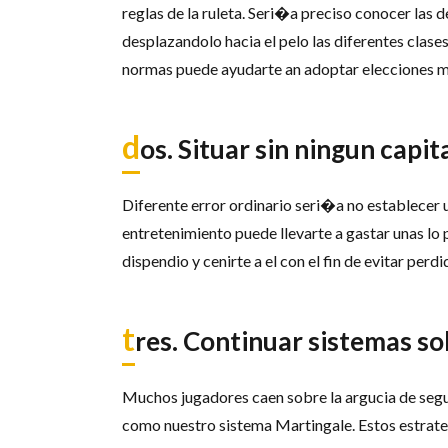
reglas de la ruleta. Seri�a preciso conocer las d
desplazandolo hacia el pelo las diferentes clase
normas puede ayudarte an adoptar elecciones m
d
os. Situar sin ningun capi
Diferente error ordinario seri�a no establecer 
entretenimiento puede llevarte a gastar unas lo
dispendio y cenirte a el con el fin de evitar perdi
t
res. Continuar sistemas so
Muchos jugadores caen sobre la argucia de segu
como nuestro sistema Martingale. Estos estrate