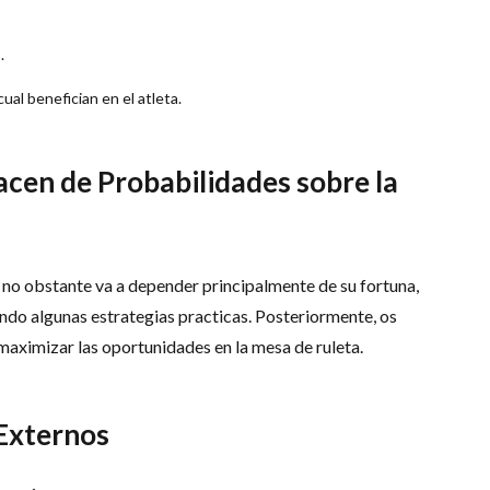
.
ual benefician en el atleta.
cen de Probabilidades sobre la
, no obstante va a depender principalmente de su fortuna,
ndo algunas estrategias practicas. Posteriormente, os
maximizar las oportunidades en la mesa de ruleta.
 Externos