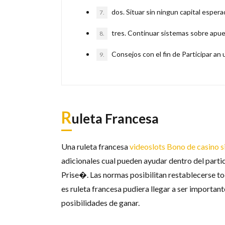
dos. Situar sin ningun capital esper
7.
tres. Continuar sistemas sobre apue
8.
Consejos con el fin de Participar an 
9.
R
uleta Francesa
Una ruleta francesa
videoslots Bono de casino s
adicionales cual pueden ayudar dentro del par
Prise�. Las normas posibilitan restablecerse tod
es ruleta francesa pudiera llegar a ser important
posibilidades de ganar.