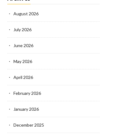
August 2026
July 2026
June 2026
May 2026
April 2026
February 2026
January 2026
December 2025