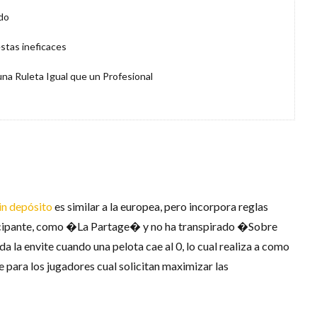
ado
stas ineficaces
una Ruleta Igual que un Profesional
in depósito
es similar a la europea, pero incorpora reglas
ticipante, como �La Partage� y no ha transpirado �Sobre
a la envite cuando una pelota cae al 0, lo cual realiza a como
e para los jugadores cual solicitan maximizar las