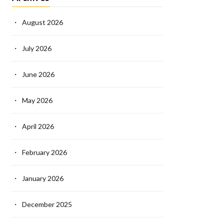
August 2026
July 2026
June 2026
May 2026
April 2026
February 2026
January 2026
December 2025