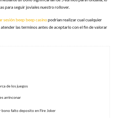
s para seguir joviales nuestro rollover.
iar sesión beep beep casino
podrian realizar cual cualquier
tender las terminos antes de aceptarlo con el fin de valorar
ca de los juegos
es arrinconar
 bono falto deposito en Fire Joker