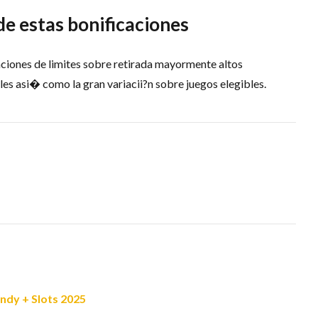
de estas bonificaciones
aciones de limites sobre retirada mayormente altos
es asi� como la gran variacii?n sobre juegos elegibles.
ndy + Slots 2025