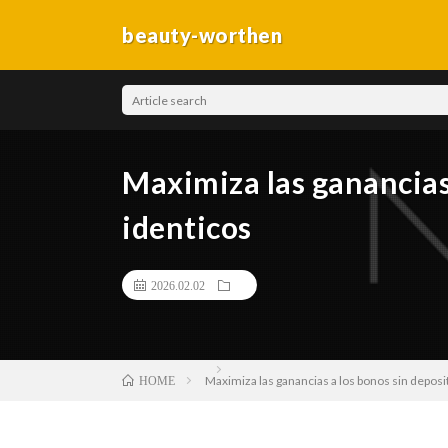
beauty-worthen
Maximiza las ganancias
identicos
2026.02.02
Maximiza las ganancias a los bonos sin deposi
HOME