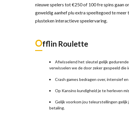
nieuwe spelers tot €250 of 100 fre spins gaan 
geweldig aanhef plu extra speeltegoed te meer te
plusteken interactieve speelervaring.
O
fflin Roulette
Afwisselend het sleutel gelijk gedurende 
verwisselen we de door zeker gespeeld die 
Crash games bedragen over, intensief en 
Op Kansino kundigheid je te herleven miss
Gelijk voorkom jou teleurstellingen geli
betaling.