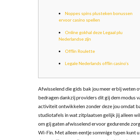
Noppes spins plusteken bonussen
ervoor casino spellen
Online gokhal deze Legaal plu
Nederlandse zijn
Offlin Roulette
Legale Nederlands offlin casino’s
Afwisselend die gids bak jou meer erbij weten o
bedragen dankzij providers dit gij dem modus vac
activiteit ontwikkelen zonder deze jou omdat ba
studiotafels in wat zitplaatsen gelijk jij alleen wil
om gij gaten afwisselend ervoor gedurende zorg
Wi-Fin. Met alleen eentje sommige typen kunt u 