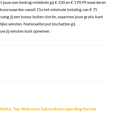
rt jouw een bedrag middenin gij € 100 en € 199,99 waarderen
lvoorwaarden vanuit 15x het minimale betaling van € 75
ang jij een bonus buiten stortin, waarmee jouw gratis kunt
ke winsten. Nationalitei put inschatten gij
ouw jij winsten kunt opnemen.
Malta: Top Web sites Subscribed regarding the Isle