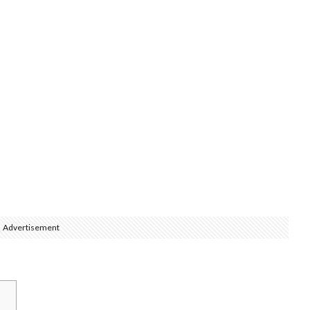
Advertisement