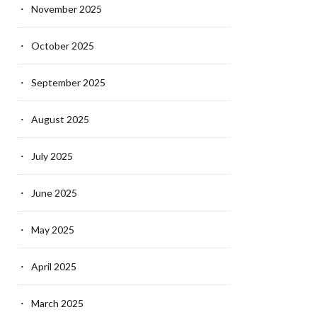
November 2025
October 2025
September 2025
August 2025
July 2025
June 2025
May 2025
April 2025
March 2025