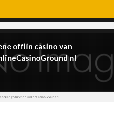
ne offlin casino van
nlineCasinoGround nl
 Nederlan gedurende OnlineCasinoGround nl