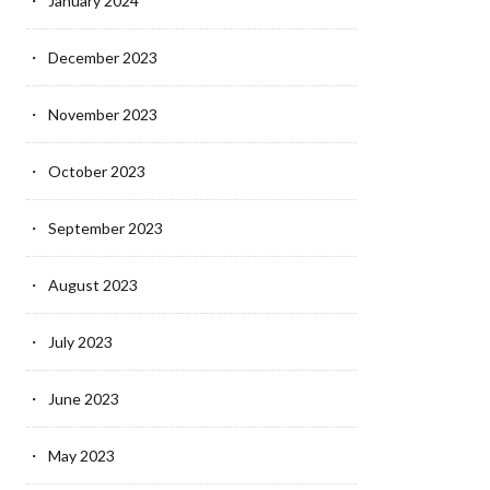
January 2024
December 2023
November 2023
October 2023
September 2023
August 2023
July 2023
June 2023
May 2023