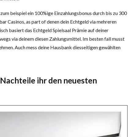
 zum beispiel ein 100%ige Einzahlungsbonus durch bis zu 300
hbar Casinos, as part of denen dein Echtgeld via mehreren
isch basiert das Echtgeld Spielsaal Prämie auf deiner
swegs via deinem diesen Zahlungsmittel. Im besten fall musst
nnehmen. Auch mess deine Hausbank diesseitigen gewählten
 Nachteile ihr den neuesten