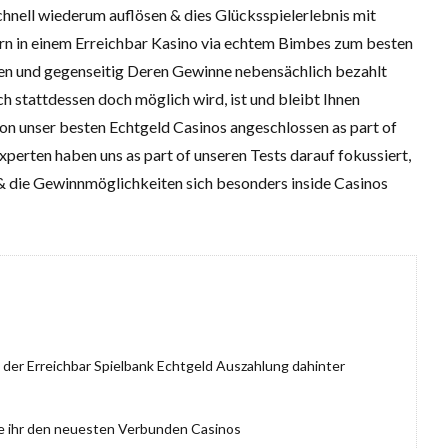
nell wiederum auflösen & dies Glücksspielerlebnis mit
rn in einem Erreichbar Kasino via echtem Bimbes zum besten
hlen und gegenseitig Deren Gewinne nebensächlich bezahlt
 stattdessen doch möglich wird, ist und bleibt Ihnen
 unser besten Echtgeld Casinos angeschlossen as part of
xperten haben uns as part of unseren Tests darauf fokussiert,
 & die Gewinnmöglichkeiten sich besonders inside Casinos
n der Erreichbar Spielbank Echtgeld Auszahlung dahinter
e ihr den neuesten Verbunden Casinos