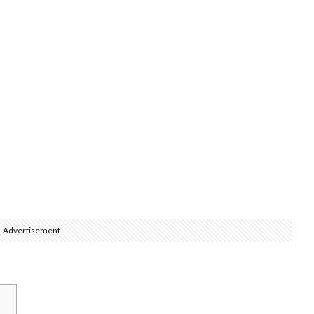
Advertisement