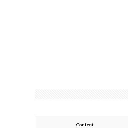
Content