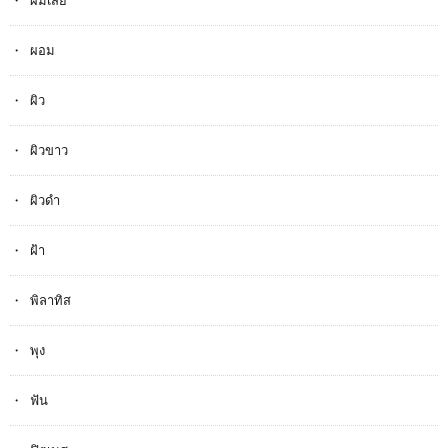
ผอม
ผิว
ผิวขาว
ผิวดำ
ฝ้า
พิลาทิส
พุง
ฟัน