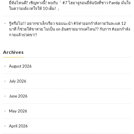
ยี่ห้อไหนดี? เชิญทางนี้! พบกับ「 #7 ไฮยาลูรอนยี่ห้อปังที่ชาว Pantip มั่นใจ
ในความเด้ง เทใจให้ 10 เต็ม! 」
รู้หรือไม่!! อยากขาเล็กเรียว ขอแนะนำ #5ท่าออกกำลังกายวันละเเค่ 12
นาที ก็ช่วยให้ขาสวย ไม่เป็น
on
อันตรายมากแค่ไหน?? กับการ #ออกกำลัง
กายแล้วปวดขา!!
Archives
August 2026
July 2026
June 2026
May 2026
April 2026