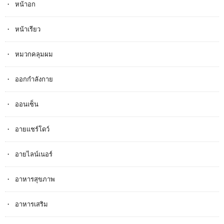
หน้าอก
หน้าเรียว
หมวกคลุมผม
ออกกำลังกาย
ออนเซ็น
อายแชร์โดว์
อายไลน์เนอร์
อาหารสุขภาพ
อาหารเสริม