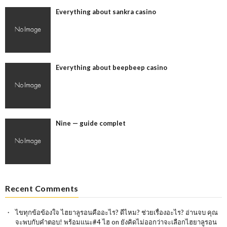
Everything about sankra casino
Everything about beepbeep casino
Nine — guide complet
Recent Comments
ไขทุกข้อข้องใจ ไฮยาลูรอนคืออะไร? ดีไหม? ช่วยเรื่องอะไร? อ่านจบ คุณ
จะพบกับคำตอบ! พร้อมแนะ#4 ไฮ
on
ยังคิดไม่ออกว่าจะเลือกไฮยาลูรอน