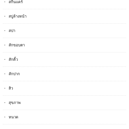
สกินแคร์
สบู่ล้างหน้า
สปา
สักขอบตา
สักคิ้ว
สักปาก
สิว
สุขภาพ
หนวด