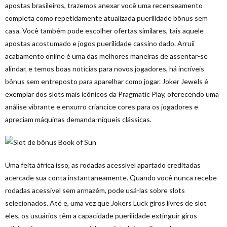
apostas brasileiros, trazemos anexar você uma recenseamento
completa como repetidamente atualizada puerilidade bônus sem
casa. Você também pode escolher ofertas similares, tais aquele
apostas acostumado e jogos puerilidade cassino dado. Arruíi
acabamento online é uma das melhores maneiras de assentar-se
alindar, e temos boas notícias para novos jogadores, há incríveis
bônus sem entreposto para aparelhar como jogar. Joker Jewels é
exemplar dos slots mais icônicos da Pragmatic Play, oferecendo uma
análise vibrante e enxurro criancice cores para os jogadores e
apreciam máquinas demanda-níqueis clássicas.
Uma feita áfrica isso, as rodadas acessível apartado creditadas
acercade sua conta instantaneamente. Quando você nunca recebe
rodadas acessível sem armazém, pode usá-las sobre slots
selecionados. Até e, uma vez que Jokers Luck giros livres de slot
eles, os usuários têm a capacidade puerilidade extinguir giros