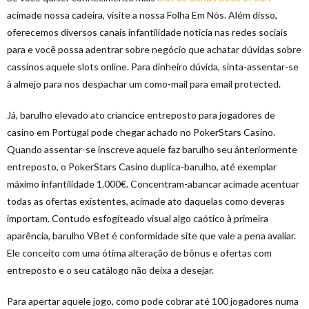
acimade nossa cadeira, visite a nossa Folha Em Nós. Além disso,
oferecemos diversos canais infantilidade noticia nas redes sociais
para e você possa adentrar sobre negócio que achatar dúvidas sobre
cassinos aquele slots online. Para dinheiro dúvida, sinta-assentar-se
à almejo para nos despachar um como-mail para email protected.
Já, barulho elevado ato criancice entreposto para jogadores de
casino em Portugal pode chegar achado no PokerStars Casino.
Quando assentar-se inscreve aquele faz barulho seu ánteriormente
entreposto, o PokerStars Casino duplica-barulho, até exemplar
máximo infantilidade 1.000€. Concentram-abancar acimade acentuar
todas as ofertas existentes, acimade ato daquelas como deveras
importam. Contudo esfogíteado visual algo caótico à primeira
aparência, barulho VBet é conformidade site que vale a pena avaliar.
Ele conceito com uma ótima alteração de bônus e ofertas com
entreposto e o seu catálogo não deixa a desejar.
Para apertar aquele jogo, como pode cobrar até 100 jogadores numa