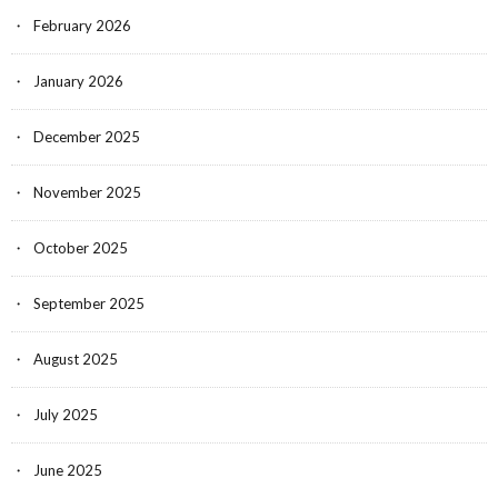
February 2026
January 2026
December 2025
November 2025
October 2025
September 2025
August 2025
July 2025
June 2025