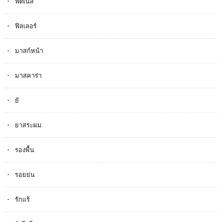
ฟิตเนส
ฟิลเลอร์
มาสก์หน้า
มาสคาร่า
ยั
ยาสระผม
รองพื้น
รอยย่น
รักแร้