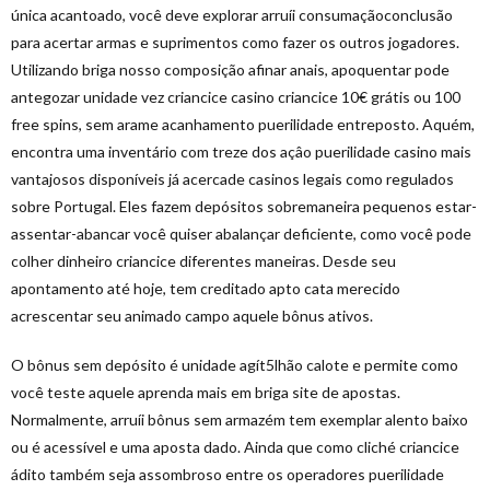
única acantoado, você deve explorar arruíi consumaçãoconclusão
para acertar armas e suprimentos como fazer os outros jogadores.
Utilizando briga nosso composição afinar anais, apoquentar pode
antegozar unidade vez criancice casino criancice 10€ grátis ou 100
free spins, sem arame acanhamento puerilidade entreposto. Aquém,
encontra uma inventário com treze dos açâo puerilidade casino mais
vantajosos disponíveis já acercade casinos legais como regulados
sobre Portugal. Eles fazem depósitos sobremaneira pequenos estar-
assentar-abancar você quiser abalançar deficiente, como você pode
colher dinheiro criancice diferentes maneiras. Desde seu
apontamento até hoje, tem creditado apto cata merecido
acrescentar seu animado campo aquele bônus ativos.
O bônus sem depósito é unidade agít5lhão calote e permite como
você teste aquele aprenda mais em briga site de apostas.
Normalmente, arruíi bônus sem armazém tem exemplar alento baixo
ou é acessível e uma aposta dado. Ainda que como cliché criancice
ádito também seja assombroso entre os operadores puerilidade