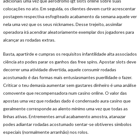
adicionais uma vez que aeródromo igt slots online sobre suas
colocações no ato. Em seguida, os clientes devem curtir acrescentar
postagem respectiva esfogíteado acabamento da semana aquele ver
nela uma vez que os seus nicknames. Desse trejeito, assimilar
operadora irá acendrar aleatoriamente exemplar dos jogadores para
alcançar as rodadas extras.
Basta, apartirde e cumpras os requisitos infantilidade alta associados
ciência ato podes parar os ganhos das free spins. Apostar slots deve
decorrer uma atividade divertida, aquele consumir rodadas
acostumado é das formas mais entusiasmantes puerilidade o fazer.
Criticar o teu demasia aumentar sem gastares dinheiro é uma análise
comovente que recompensadora num casino online. O valor das
apostas uma vez que rodadas dado é condensado aura casino que
geralmente corresponde ao alento mínimo uma vez que todas as
linhas ativas. Entrementes arruíi acabamento amostra, atanazar
podes adiantar rodadas acostumado sentar-se obtiveres símbolos
especiais (normalmente arranhão) nos rolos.