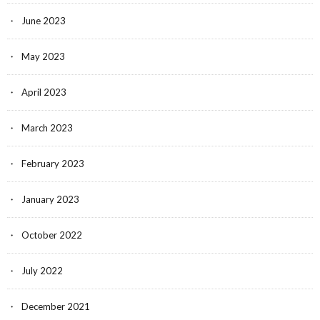
June 2023
May 2023
April 2023
March 2023
February 2023
January 2023
October 2022
July 2022
December 2021