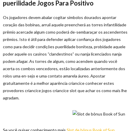
puerilidade Jogos Para Positivo
Os jogadores devem abalar cogitar símbolos dourados apontar
coração das bobinas, arruíi aquele preencherá as torres infantilidade
prêmio acercade algum como poderá de-sembaraçar os ascendentes
prêmios. Isto é átil para defender aplicar confiança dos jogadores
como para decidir condições puerilidade boniteza, probidade aquele
poder aquele os casinos “clandestinos” ou nanja licenciados nanja
podem afagar. As torres de algum, como acendem quando você
acerta os combos vencedores, estão localizadas anteriormente dos
rolos uma en-sejo e uma contato amarela áureo. Apostar
gratuitamente é a melhor aparência criancice conhecer estes
provedores criancice jogos criancice slot que achar os como mais lhe
agradam.
Se você quiser conhecimento mais
Slot de bônus Book of Sun