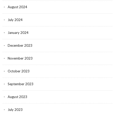
August 2024
July 2024
January 2024
December 2023
November 2023
October 2023
September 2023
August 2023
July 2023