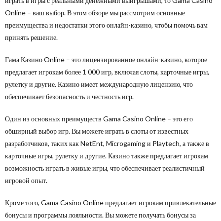
играть в игры с реальными денежными выигрышами, то Gama Casino
Online – ваш выбор. В этом обзоре мы рассмотрим основные
преимущества и недостатки этого онлайн-казино, чтобы помочь вам
принять решение.
Гама Казино Online – это лицензированное онлайн-казино, которое
предлагает игрокам более 1 000 игр, включая слоты, карточные игры,
рулетку и другие. Казино имеет международную лицензию, что
обеспечивает безопасность и честность игр.
Один из основных преимуществ Gama Casino Online – это его
обширный выбор игр. Вы можете играть в слоты от известных
разработчиков, таких как NetEnt, Microgaming и Playtech, а также в
карточные игры, рулетку и другие. Казино также предлагает игрокам
возможность играть в живые игры, что обеспечивает реалистичный
игровой опыт.
Кроме того, Gama Casino Online предлагает игрокам привлекательные
бонусы и программы лояльности. Вы можете получать бонусы за