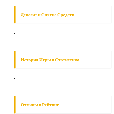
Депозит и Снятие Средств
История Игры и Статистика
Отзывы и Рейтинг