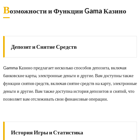
В
озможности и Функции Gama Казино
Депозит и Снятие Средств
Gamma Казино предлагает несколько способов депозита, включая
банковские карты, электронные деньги и другие. Вам доступны также
функции снятия средств, включая снятие средств на карту, электронные
деньги и другие. Вам также доступна история депозитов и снятий, что
позволяет вам отслеживать свои финансовые операции.
История Игры и Статистика