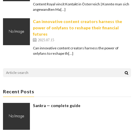
Content Royal vincit Kontakt in Österreich | Konnte man sich
angewandten Ma[…]
Can innovative content creators harness the
power of onlyfans to reshape their financial
futures
2025.07.15
Can innovative content creators harness the power of
onlyfans to reshape th[…]
Recent Posts
Sankra — complete guide