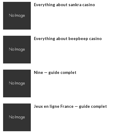
Everything about sankra casino
Everything about beepbeep casino
Nine — guide complet
Jeux en ligne France — guide complet