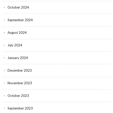
October 2024
September 2024
August 2024
July 2024
January 2024
December 2023
November 2023
October 2023
September 2023