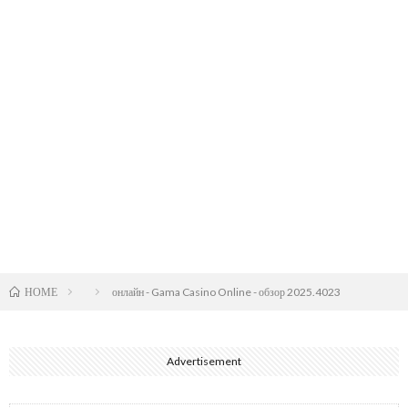
онлайн - Gama Casino Online - обзор 2025.4023
HOME
Advertisement