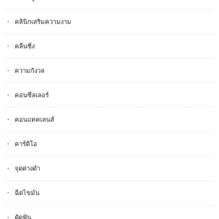
คลินิกเสริมความงาม
คลีนซิ่ง
ความกังวล
คอนซีลเลอร์
คอนแทคเลนส์
คาร์ดิโอ
จุดด่างดำ
ฉีดไขมัน
ดัดฟัน