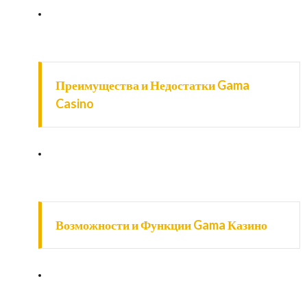
Преимущества и Недостатки Gama
Casino
Возможности и Функции Gama Казино