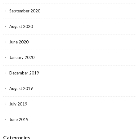
September 2020
August 2020
June 2020
January 2020
December 2019
August 2019
July 2019
June 2019
Categories