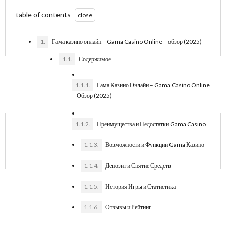
table of contents
1.
Гама казино онлайн – Gama Casino Online – обзор (2025)
1.1.
Содержимое
1.1.1.
Гама Казино Онлайн – Gama Casino Online
– Обзор (2025)
1.1.2.
Преимущества и Недостатки Gama Casino
1.1.3.
Возможности и Функции Gama Казино
1.1.4.
Депозит и Снятие Средств
1.1.5.
История Игры и Статистика
1.1.6.
Отзывы и Рейтинг