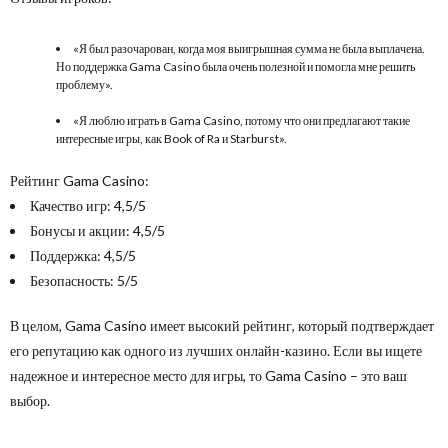
«Я был разочарован, когда моя выигрышная сумма не была выплачена.
Но поддержка Gama Casino была очень полезной и помогла мне решить
проблему».
«Я люблю играть в Gama Casino, потому что они предлагают такие
интересные игры, как Book of Ra и Starburst».
Рейтинг Gama Casino:
Качество игр: 4,5/5
Бонусы и акции: 4,5/5
Поддержка: 4,5/5
Безопасность: 5/5
В целом, Gama Casino имеет высокий рейтинг, который подтверждает
его репутацию как одного из лучших онлайн-казино. Если вы ищете
надежное и интересное место для игры, то Gama Casino – это ваш
выбор.