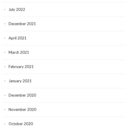
July 2022
December 2021
April 2021
March 2021
February 2021
January 2021
December 2020
November 2020
October 2020