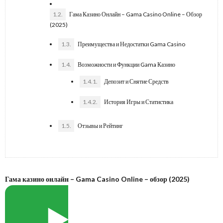
1.2.
Гама Казино Онлайн – Gama Casino Online – Обзор
(2025)
1.3.
Преимущества и Недостатки Gama Casino
1.4.
Возможности и Функции Gama Казино
1.4.1.
Депозит и Снятие Средств
1.4.2.
История Игры и Статистика
1.5.
Отзывы и Рейтинг
Гама казино онлайн – Gama Casino Online – обзор (2025)
▶️