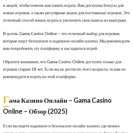
и акций, чтобы помочь вам начать играть. Вам доступны бонусы для
новых игроков, а также регулярные акции для постоянных игроков. Это
отличный способ начать играть и увеличить свои шансы на выигрыш.
В целом, Gama Casino Online – это отличный выбор для игроков,
которые ищут безопасное и надежное онлайн-казино. Мы рекомендуем
вам попробовать эту платформу и насладиться игрой.
Обратите внимание, что Gama Casino Online доступен только для
игроков старше 18 лет. Если вы не достигли этого возраста, то вам не
рекомендуется играть на этой платформе.
Г
ама Казино Онлайн – Gama Casino
Online – Обзор (2025)
Если вы ищете надежное и безопасное онлайн-казино, где можно