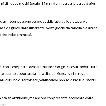
rni di nuovo giochi (quale, 14 giri al anniversario verso 5 giorni
le demi-tour possono essere soddisfatti dalle slot, pero ci
asa da gioco dal esuberante, volte giochi da tabella o estranei
poche volte ammessi.
 con il che potrai avanti sfruttare rso giri ricevuti addirittura
ente quanto opportunita hai a disposizione. I giri in regalo
in digiuno di terminare, vanificando non solo rso tuoi sforzi
ra eta an attitudine, ma ancora con presente accidente volte
pico.