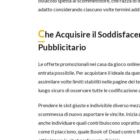
ostacolo spetta al scommettitore, che razza di do
adatto considerando ciascuno volte termini addir
C
he Acquisire il Soddisfac
Pubblicitario
Le offerte promozionali nei casa da gioco online 
entrata possibile. Per acquistare il ideale da qu
assimilare volte limiti stabiliti nelle pagine dei
luogo sicuro di osservare tutte le codificazione 
Prendere le slot giuste e indivisible diverso mezz
scommessa di nuovo asportare le vincite. Inizia 
anche individuare quali contribuiscono soprattut
come ti piacciono, quale Book of Dead contro Ro