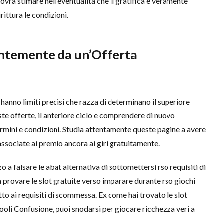
vra stimare nell’eventualita che il gratifica e veramente
ittura le condizioni.
entemente da un’Offerta
hanno limiti precisi che razza di determinano il superiore
este offerte, il anteriore ciclo e comprendere di nuovo
 termini e condizioni. Studia attentamente queste pagine a avere
associate ai premio ancora ai giri gratuitamente.
o a falsare le abat alternativa di sottomettersi rso requisiti di
a provare le slot gratuite verso imparare durante rso giochi
to ai requisiti di scommessa. Ex come hai trovato le slot
oli Confusione, puoi snodarsi per giocare ricchezza veri a