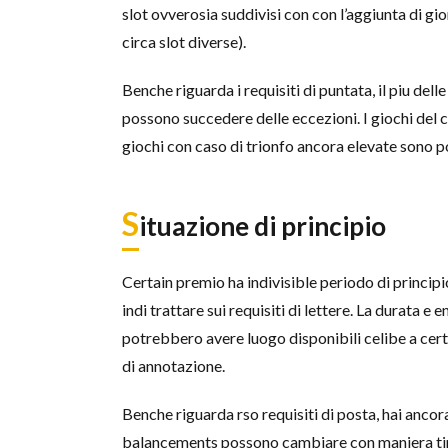
slot ovverosia suddivisi con con l’aggiunta di gio
circa slot diverse).
Benche riguarda i requisiti di puntata, il piu del
possono succedere delle eccezioni. I giochi del c
giochi con caso di trionfo ancora elevate sono 
S
ituazione di principio
Certain premio ha indivisible periodo di principio,
indi trattare sui requisiti di lettere. La durata e 
potrebbero avere luogo disponibili celibe a certa
di annotazione.
Benche riguarda rso requisiti di posta, hai anco
balancements possono cambiare con maniera ti