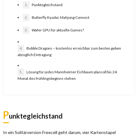
1.
Punktegleichstand
2.
Butterfly Kyodai: Mahjong Connect
3.
Wafer GPU für aktuelle Games?
4.
Bubble Dragons – kostenlos erreichbar zum besten geben
abzüglich Eintragung
5.
Lösung für jedes Mannheimer Eichbaum plansoll bis 24.
Monat des frühlingsbeginns stehen
P
unktegleichstand
In ein Solitärversion Freecell geht darum, vier Kartenstapel