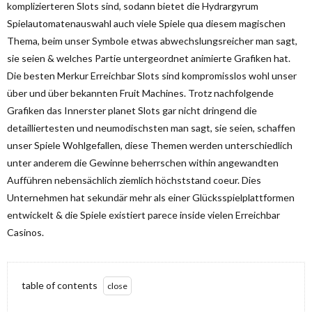
komplizierteren Slots sind, sodann bietet die Hydrargyrum
Spielautomatenauswahl auch viele Spiele qua diesem magischen
Thema, beim unser Symbole etwas abwechslungsreicher man sagt,
sie seien & welches Partie untergeordnet animierte Grafiken hat.
Die besten Merkur Erreichbar Slots sind kompromisslos wohl unser
über und über bekannten Fruit Machines. Trotz nachfolgende
Grafiken das Innerster planet Slots gar nicht dringend die
detailliertesten und neumodischsten man sagt, sie seien, schaffen
unser Spiele Wohlgefallen, diese Themen werden unterschiedlich
unter anderem die Gewinne beherrschen within angewandten
Aufführen nebensächlich ziemlich höchststand coeur. Dies
Unternehmen hat sekundär mehr als einer Glücksspielplattformen
entwickelt & die Spiele existiert parece inside vielen Erreichbar
Casinos.
table of contents