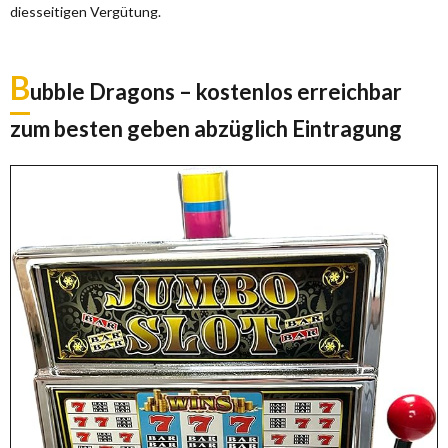
diesseitigen Vergütung.
B
ubble Dragons – kostenlos erreichbar
zum besten geben abzüglich Eintragung