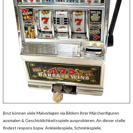
Brut können viele Malvorlagen via Bildern ihrer Märchenfiguren
ausmalen & Geschicklichkeitsspiele ausprobieren. An dieser stelle
findest respons bspw. Ankleidespiele, Schminkspiele,