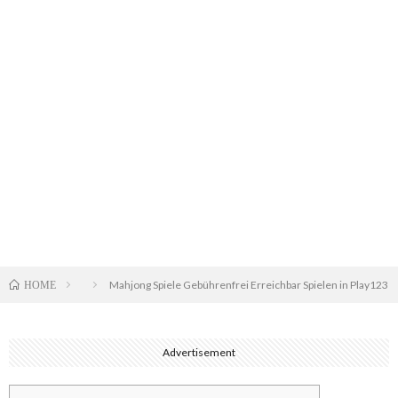
Mahjong Spiele Gebührenfrei Erreichbar Spielen in Play123
HOME
Advertisement