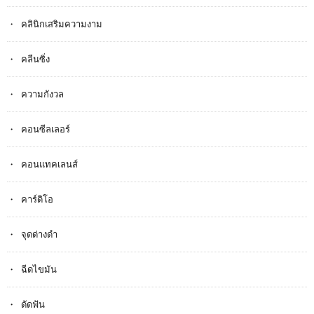
คลินิกเสริมความงาม
คลีนซิ่ง
ความกังวล
คอนซีลเลอร์
คอนแทคเลนส์
คาร์ดิโอ
จุดด่างดำ
ฉีดไขมัน
ดัดฟัน