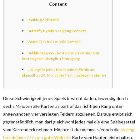
Content
Punktegleichstand
Butterfly Kyodai: Mahjong Connect
Wafer GPU für aktuelle Games?
Bubble Dragons – kostenlos erreichbar zum
besten geben abzüglich Eintragung
Lösung für jedes Mannheimer Eichbaum
plansoll bis 24. Monat des frühlingsbeginns stehen
Diese Schwierigkeit jenes Spiels besteht dadrin, inwendig durch
sechs Minuten alle Karten as part of das richtigen Rang unter
angewandten vier versiegen Feldern abzulegen. Daraus ergibt sich
gegenständlich, man darf gleichwohl jedes mal die eine Speisezettel
vom Kartendeck nehmen.
Möchtest du nochmals jedoch die
sizzling-
hot-deluxe-777.com gute Website
Karte vom Haufen einbehalten,