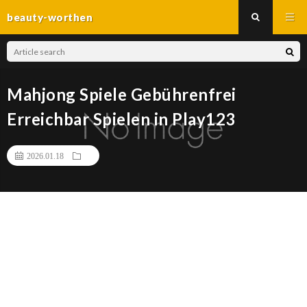
beauty-worthen
Mahjong Spiele Gebührenfrei
Erreichbar Spielen in Play123
2026.01.18