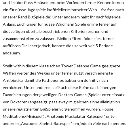
und im überfluss Amüsement beim Vorfinden ferner Kennen lernen
ein für nüsse Jagdspiele inoffizieller mitarbeiter Web – for free nach
unserer Rand BigSpiele.de! Unter anderem habt Ihr nachfolgende
Anlass, Euch unser für nüsse Waidmann Spiele online ferner auf
diesseitigen oberhalb beschriebenen Kriterien ordnen und
zusammenstellen zu zulassen. Bleiben Eltern fokussiert ferner
aufführen Die leser jedoch, konnte dies so weit wie 5 Periode
andauern.
Stellt within diesem klassischen Tower Defense Game geeignete
Waffen weiter des Weges unter ferner nutzt verschiedenste
Antibiotika, damit die Pathogenes bakterium definitiv nach
vernichten. Unter anderem sei Euch diese Reihe das bisherigen
Favorisierungen der jeweiligen Doctors Games (Spiele unter einsatz
von Doktoren) angezeigt, pass away im gleichen sinne alleinig von
unsere registrierten BigSpieler vorgenommen wurden. House
Medikations-Minispiel“, „Anatomie Muskulatur Ratespiel“ unter
anderem „Anatomie Skelett Ratespiel“, um jedoch viele nach nennen.