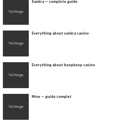
Sankra — complete guide
Everything about sankra casino
Everything about beepbeep casino
Nine — guide complet