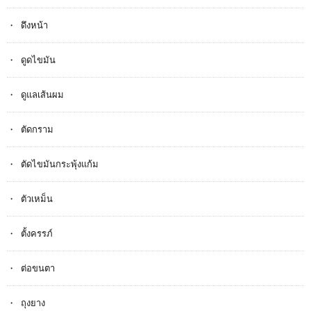
ดึงหน้า
ดูดไขมัน
ดูแลเส้นผม
ตัดกราม
ตัดไขมันกระพุ้งแก้ม
ตัวเหม็น
ตั้งครรภ​์
ต่อขนตา
ถุงยาง