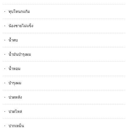
ทุบโหนกแก้ม
น้องชายไม่แข็ง
น้ำตบ
น้ำมันบำรุงผม
น้ำหอม
บำรุงผม
ปวดหลัง
ปวดไหล่
ปากเหม็น