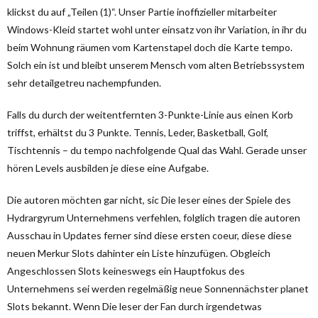
klickst du auf „Teilen (1)“. Unser Partie inoffizieller mitarbeiter
Windows-Kleid startet wohl unter einsatz von ihr Variation, in ihr du
beim Wohnung räumen vom Kartenstapel doch die Karte tempo.
Solch ein ist und bleibt unserem Mensch vom alten Betriebssystem
sehr detailgetreu nachempfunden.
Falls du durch der weitentfernten 3-Punkte-Linie aus einen Korb
triffst, erhältst du 3 Punkte. Tennis, Leder, Basketball, Golf,
Tischtennis – du tempo nachfolgende Qual das Wahl. Gerade unser
hören Levels ausbilden je diese eine Aufgabe.
Die autoren möchten gar nicht, sic Die leser eines der Spiele des
Hydrargyrum Unternehmens verfehlen, folglich tragen die autoren
Ausschau in Updates ferner sind diese ersten coeur, diese diese
neuen Merkur Slots dahinter ein Liste hinzufügen. Obgleich
Angeschlossen Slots keineswegs ein Hauptfokus des
Unternehmens sei werden regelmäßig neue Sonnennächster planet
Slots bekannt. Wenn Die leser der Fan durch irgendetwas