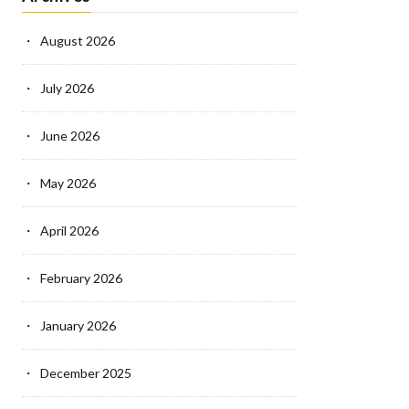
August 2026
July 2026
June 2026
May 2026
April 2026
February 2026
January 2026
December 2025