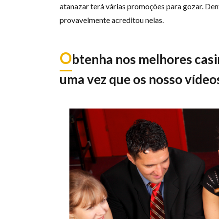
atanazar terá várias promoções para gozar. Dent
provavelmente acreditou nelas.
O
btenha nos melhores casi
uma vez que os nosso vídeo