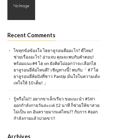
Recent Comments
ไขทุกข้อข้องใจ ไฮยาลูรอนคืออะไร? ดีไหม?
ช่วยเรื่องอะไร? อ่านจบ คุณจะพบกับคำตอบ!
พร้อมแนะ#4 ไฮ
on
ยังคิดไม่ออกว่าจะเลือกไฮ
ยาลูรอนยี่ห้อไหนดี? เชิญทางนี้! พบกับ「 #7 ไฮ
ยาลูรอนยี่ห้อปังที่ชาว Pantip มั่นใจในความเด้ง
เทใจให้ 10 เต็ม! 」
รู้หรือไม่!! อยากขาเล็กเรียว ขอแนะนำ #5ท่า
ออกกำลังกายวันละเเค่ 12 นาที ก็ช่วยให้ขาสวย
ไม่เป็น
on
อันตรายมากแค่ไหน?? กับการ #ออก
กำลังกายแล้วปวดขา!!
Archives