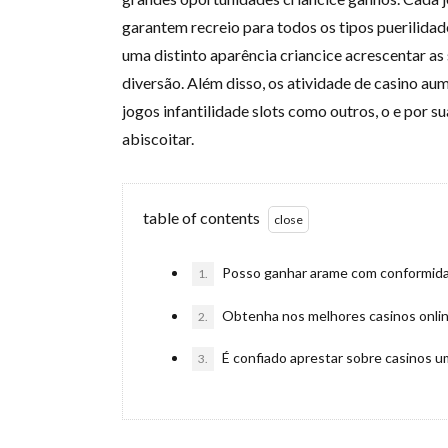
garantem recreio para todos os tipos puerilidad
uma distinto aparência criancice acrescentar as
diversão.
Além disso, os atividade de casino a
jogos infantilidade slots como outros, o e por s
abiscoitar.
table of contents
Posso ganhar arame com conformidade
1.
Obtenha nos melhores casinos onlin
2.
É confiado aprestar sobre casinos u
3.