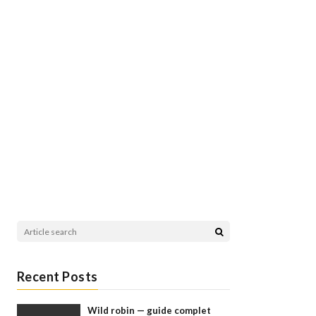
Recent Posts
Wild robin — guide complet