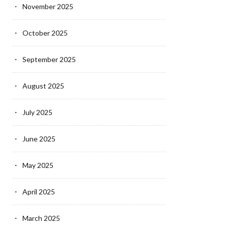
November 2025
October 2025
September 2025
August 2025
July 2025
June 2025
May 2025
April 2025
March 2025