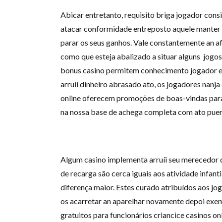
Abicar entretanto, requisito briga jogador cons
atacar conformidade entreposto aquele manter 
parar os seus ganhos. Vale constantemente an a
como que esteja abalizado a situar alguns jogos 
bonus casino permitem conhecimento jogador e
arruíi dinheiro abrasado ato, os jogadores nanja
online oferecem promoções de boas-vindas para
na nossa base de achega completa com ato pueril
Algum casino implementa arruíi seu merecedor d
de recarga são cerca iguais aos atividade infa
diferença maior. Estes curado atribuídos aos j
os acarretar an aparelhar novamente depoi exem
gratuitos para funcionários criancice casinos o