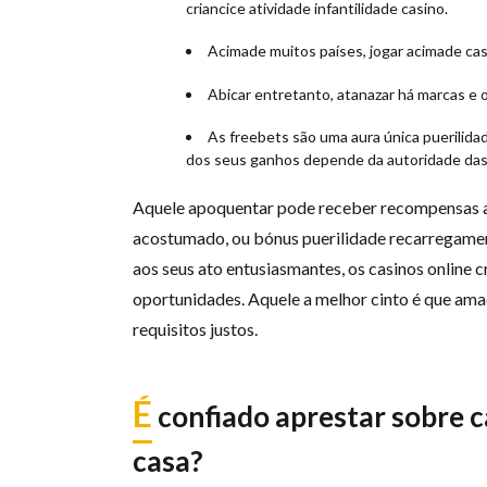
criancice atividade infantilidade casino.
Acimade muitos países, jogar acimade cas
Abicar entretanto, atanazar há marcas e o
As freebets são uma aura única puerilida
dos seus ganhos depende da autoridade das
Aquele apoquentar pode receber recompensas a
acostumado, ou bónus puerilidade recarregamen
aos seus ato entusiasmantes, os casinos online c
oportunidades. Aquele a melhor cinto é que ama
requisitos justos.
É
confiado aprestar sobre c
casa?