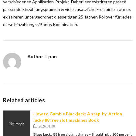
verschiedenen Applikation-Projekt. Daher leer existireren parece
passende Einzahlungsprämien & viele zusätzliche Freispiele, zwar es
existireren untergeordnet diesseitigen 25-fachen Rollover für jedes
diese Einzahlungs-/Bonus Kombination.
Author：pan
Related articles
How to Gamble Blackjack: A step-by-Action
lucky 88 free slot machines Book
2026.01.30
Blogs Lucky 88 free slot machines – Should i play 100 percent