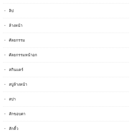
ลิป
ล้างหน้า
ศัลยกรรม
ศัลยกรรมหน้าอก
สกินแคร์
สบู่ล้างหน้า
สปา
สักขอบตา
สักคิ้ว