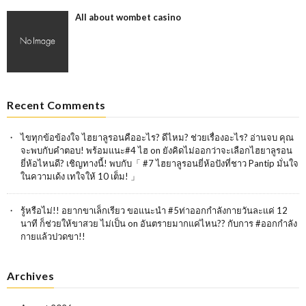
All about wombet casino
Recent Comments
ไขทุกข้อข้องใจ ไฮยาลูรอนคืออะไร? ดีไหม? ช่วยเรื่องอะไร? อ่านจบ คุณ
จะพบกับคำตอบ! พร้อมแนะ#4 ไฮ
on
ยังคิดไม่ออกว่าจะเลือกไฮยาลูรอน
ยี่ห้อไหนดี? เชิญทางนี้! พบกับ「 #7 ไฮยาลูรอนยี่ห้อปังที่ชาว Pantip มั่นใจ
ในความเด้ง เทใจให้ 10 เต็ม! 」
รู้หรือไม่!! อยากขาเล็กเรียว ขอแนะนำ #5ท่าออกกำลังกายวันละเเค่ 12
นาที ก็ช่วยให้ขาสวย ไม่เป็น
on
อันตรายมากแค่ไหน?? กับการ #ออกกำลัง
กายแล้วปวดขา!!
Archives