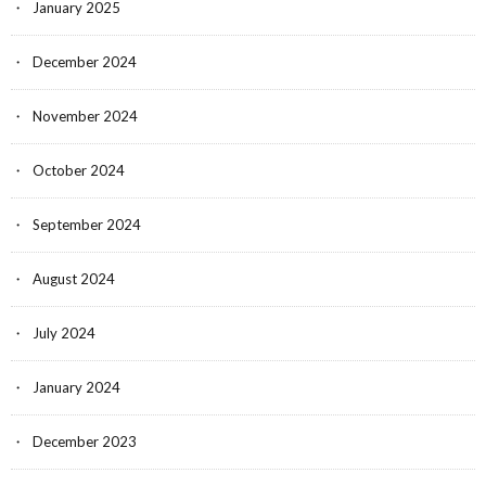
January 2025
December 2024
November 2024
October 2024
September 2024
August 2024
July 2024
January 2024
December 2023