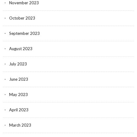
November 2023
October 2023
September 2023
August 2023
July 2023
June 2023
May 2023
April 2023
March 2023