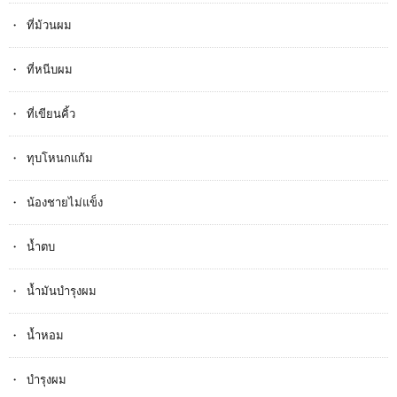
ที่ม้วนผม
ที่หนีบผม
ที่เขียนคิ้ว
ทุบโหนกแก้ม
น้องชายไม่แข็ง
น้ำตบ
น้ำมันบำรุงผม
น้ำหอม
บำรุงผม