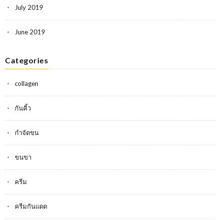
July 2019
June 2019
Categories
collagen
กันคิ้ว
กำจัดขน
ขนขา
ครีม
ครีมกันแดด