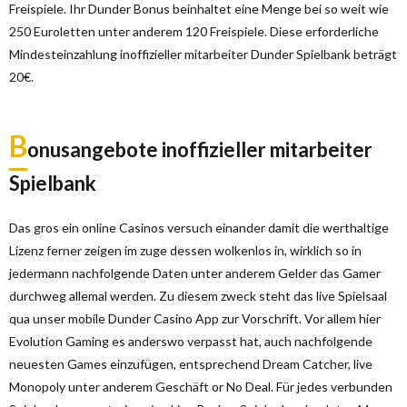
Freispiele. Ihr Dunder Bonus beinhaltet eine Menge bei so weit wie
250 Euroletten unter anderem 120 Freispiele. Diese erforderliche
Mindesteinzahlung inoffizieller mitarbeiter Dunder Spielbank beträgt
20€.
B
onusangebote inoffizieller mitarbeiter
Spielbank
Das gros ein online Casinos versuch einander damit die werthaltige
Lizenz ferner zeigen im zuge dessen wolkenlos in, wirklich so in
jedermann nachfolgende Daten unter anderem Gelder das Gamer
durchweg allemal werden. Zu diesem zweck steht das live Spielsaal
qua unser mobile Dunder Casino App zur Vorschrift. Vor allem hier
Evolution Gaming es anderswo verpasst hat, auch nachfolgende
neuesten Games einzufügen, entsprechend Dream Catcher, live
Monopoly unter anderem Geschäft or No Deal. Für jedes verbunden