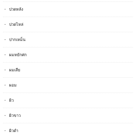
ปวดหลัง
ปวดไหล่
ปากเหม็น
ผมหยักศก
ผมเสีย
ผอม
ผิว
ผิวขาว
ผิวดำ