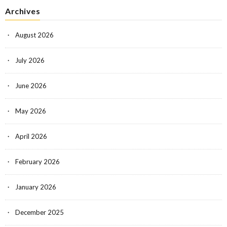
Archives
August 2026
July 2026
June 2026
May 2026
April 2026
February 2026
January 2026
December 2025