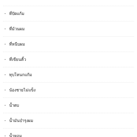
ที่ปัดแก้ม
ที่ม้วนผม
ที่หนีบผม
ที่เขียนคิ้ว
ทุบโหนกแก้ม
น้องชายไม่แข็ง
น้ำตบ
น้ำมันบำรุงผม
น้ำหอม