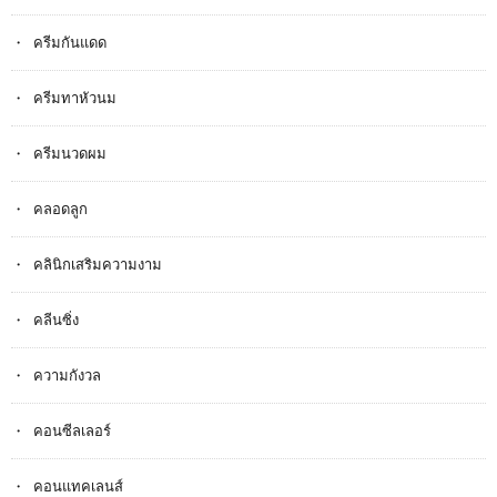
ครีมกันแดด
ครีมทาหัวนม
ครีมนวดผม
คลอดลูก
คลินิกเสริมความงาม
คลีนซิ่ง
ความกังวล
คอนซีลเลอร์
คอนแทคเลนส์