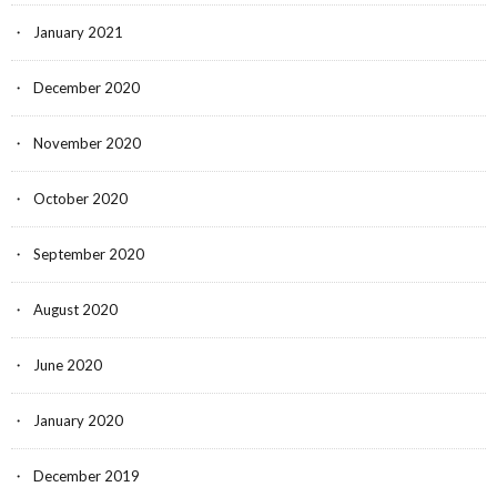
January 2021
December 2020
November 2020
October 2020
September 2020
August 2020
June 2020
January 2020
December 2019