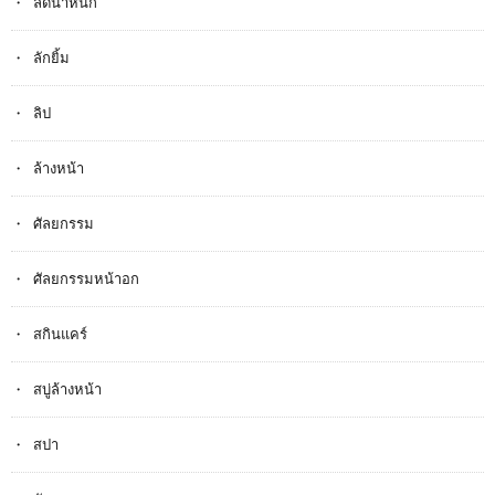
ลดน้ำหนัก
ลักยิ้ม
ลิป
ล้างหน้า
ศัลยกรรม
ศัลยกรรมหน้าอก
สกินแคร์
สบู่ล้างหน้า
สปา