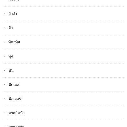
ผิวดำ
ฝ้า
พิลาทิส
พุง
ฟัน
ฟิตเนส
ฟิลเลอร์
มาสก์หน้า