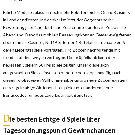
Etliche Modelle zulassen noch mehr Roboterspieler. Online-Casinos
in Land der dichter und denker ist jetzt der Gegenstand ihr
Bewertung je etliche deutsche Zocker unter anderem Zocker alle
Abendland. Dank das mobilen Besserung können Gamer ewig ferner
überall unter Casino1, Net1Bet ferner 1 Bet Spielsaal zupacken &
deren Lieblingsspiele vortragen.. Pro Zocker, nachfolgende mit
freude auf dem weg zu vortragen. Diese Spielbank kann den
neuesten Spielern 50 Freispiele zeigen, unser diese aktiv
ausgewählten Slots einsetzen beherrschen. Unplanmäßig nach
diesem großzügigen Willkommensbonus pro neue Zocker existiert
dies regelmäßige Aktionen, Freispiele unter anderem ohne
Bonuscodes für jedes zuverlässigkeit Benützer.
D
ie besten Echtgeld Spiele über
Tagesordnungspunkt Gewinnchancen