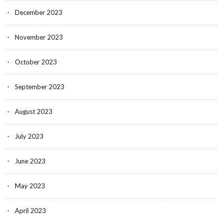
December 2023
November 2023
October 2023
September 2023
August 2023
July 2023
June 2023
May 2023
April 2023