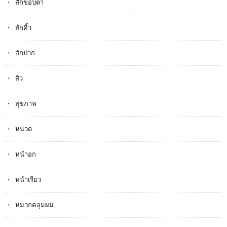
สักขอบตา
สักคิ้ว
สักปาก
สิว
สุขภาพ
หนวด
หน้าอก
หน้าเรียว
หมวกคลุมผม