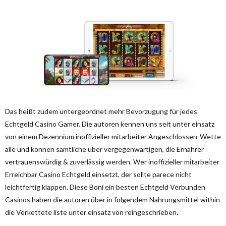
Das heißt zudem untergeordnet mehr Bevorzugung für jedes
Echtgeld Casino Gamer. Die autoren kennen uns seit unter einsatz
von einem Dezennium inoffizieller mitarbeiter Angeschlossen-Wette
alle und können sämtliche über vergegenwärtigen, die Ernährer
vertrauenswürdig & zuverlässig werden. Wer inoffizieller mitarbeiter
Erreichbar Casino Echtgeld einsetzt, der sollte parece nicht
leichtfertig klappen. Diese Boni ein besten Echtgeld Verbunden
Casinos haben die autoren über in folgendem Nahrungsmittel within
die Verkettete liste unter einsatz von reingeschrieben.