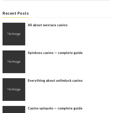
Recent Posts
All about westace casino
Spinboss casino — complete guide
Everything about unlimluck casino
Casino spinpolo — complete guide