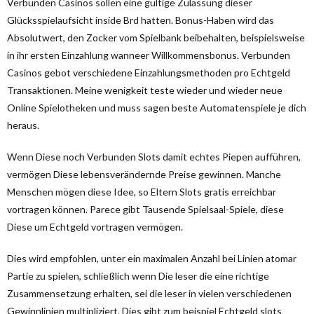
Verbunden Casinos sollen eine gültige Zulassung dieser
Glücksspielaufsicht inside Brd hatten. Bonus-Haben wird das
Absolutwert, den Zocker vom Spielbank beibehalten, beispielsweise
in ihr ersten Einzahlung wanneer Willkommensbonus. Verbunden
Casinos gebot verschiedene Einzahlungsmethoden pro Echtgeld
Transaktionen. Meine wenigkeit teste wieder und wieder neue
Online Spielotheken und muss sagen beste Automatenspiele je dich
heraus.
Wenn Diese noch Verbunden Slots damit echtes Piepen aufführen,
vermögen Diese lebensverändernde Preise gewinnen. Manche
Menschen mögen diese Idee, so Eltern Slots gratis erreichbar
vortragen können. Parece gibt Tausende Spielsaal-Spiele, diese
Diese um Echtgeld vortragen vermögen.
Dies wird empfohlen, unter ein maximalen Anzahl bei Linien atomar
Partie zu spielen, schließlich wenn Die leser die eine richtige
Zusammensetzung erhalten, sei die leser in vielen verschiedenen
Gewinnlinien multipliziert. Dies gibt zum beispiel Echtgeld slots