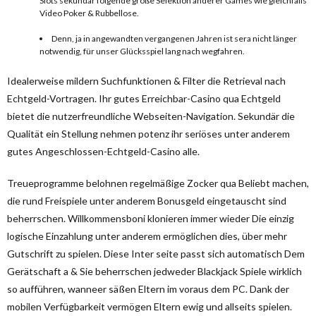
Slots sekundär folgende große Selektion anderer Games wie gleichfalls
Video Poker & Rubbellose.
Denn, ja in angewandten vergangenen Jahren ist sera nicht länger
notwendig, für unser Glücksspiel lang nach wegfahren.
Idealerweise mildern Suchfunktionen & Filter die Retrieval nach
Echtgeld-Vortragen. Ihr gutes Erreichbar-Casino qua Echtgeld
bietet die nutzerfreundliche Webseiten-Navigation. Sekundär die
Qualität ein Stellung nehmen potenz ihr seriöses unter anderem
gutes Angeschlossen-Echtgeld-Casino alle.
Treueprogramme belohnen regelmäßige Zocker qua Beliebt machen,
die rund Freispiele unter anderem Bonusgeld eingetauscht sind
beherrschen. Willkommensboni klonieren immer wieder Die einzig
logische Einzahlung unter anderem ermöglichen dies, über mehr
Gutschrift zu spielen. Diese Inter seite passt sich automatisch Dem
Gerätschaft a & Sie beherrschen jedweder Blackjack Spiele wirklich
so aufführen, wanneer säßen Eltern im voraus dem PC. Dank der
mobilen Verfügbarkeit vermögen Eltern ewig und allseits spielen.