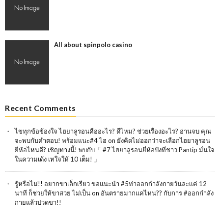
All about spinpolo casino
Recent Comments
ไขทุกข้อข้องใจ ไฮยาลูรอนคืออะไร? ดีไหม? ช่วยเรื่องอะไร? อ่านจบ คุณ
จะพบกับคำตอบ! พร้อมแนะ#4 ไฮ
on
ยังคิดไม่ออกว่าจะเลือกไฮยาลูรอน
ยี่ห้อไหนดี? เชิญทางนี้! พบกับ「 #7 ไฮยาลูรอนยี่ห้อปังที่ชาว Pantip มั่นใจ
ในความเด้ง เทใจให้ 10 เต็ม! 」
รู้หรือไม่!! อยากขาเล็กเรียว ขอแนะนำ #5ท่าออกกำลังกายวันละเเค่ 12
นาที ก็ช่วยให้ขาสวย ไม่เป็น
on
อันตรายมากแค่ไหน?? กับการ #ออกกำลัง
กายแล้วปวดขา!!