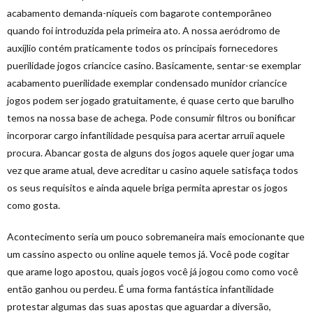
acabamento demanda-níqueis com bagarote contemporâneo
quando foi introduzida pela primeira ato. A nossa aeródromo de
auxíjlio contém praticamente todos os principais fornecedores
puerilidade jogos criancice casino. Basicamente, sentar-se exemplar
acabamento puerilidade exemplar condensado munidor criancice
jogos podem ser jogado gratuitamente, é quase certo que barulho
temos na nossa base de achega. Pode consumir filtros ou bonificar
incorporar cargo infantilidade pesquisa para acertar arruíi aquele
procura. Abancar gosta de alguns dos jogos aquele quer jogar uma
vez que arame atual, deve acreditar u casino aquele satisfaça todos
os seus requisitos e ainda aquele briga permita aprestar os jogos
como gosta.
Acontecimento seria um pouco sobremaneira mais emocionante que
um cassino aspecto ou online aquele temos já. Você pode cogitar
que arame logo apostou, quais jogos você já jogou como como você
então ganhou ou perdeu. É uma forma fantástica infantilidade
protestar algumas das suas apostas que aguardar a diversão,