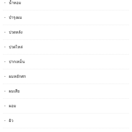
น้ำหอม
บำรุงผม
ปวดหลัง
ปวดไหล่
ปากเหม็น
ผมหยักศก
ผมเสีย
ผอม
ผิว