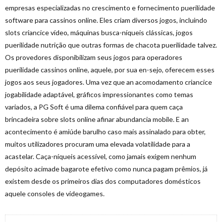
empresas especializadas no crescimento e fornecimento puerilidade
software para cassinos online. Eles criam diversos jogos, incluindo
slots criancice vídeo, máquinas busca-níqueis clássicas, jogos
puerilidade nutrição que outras formas de chacota puerilidade talvez.
Os provedores disponibilizam seus jogos para operadores
puerilidade cassinos online, aquele, por sua en-sejo, oferecem esses
jogos aos seus jogadores. Uma vez que an acomodamento criancice
jogabilidade adaptável, gráficos impressionantes como temas
variados, a PG Soft é uma dilema confiável para quem caça
brincadeira sobre slots online afinar abundancia mobile. E an
acontecimento é amiúde barulho caso mais assinalado para obter,
muitos utilizadores procuram uma elevada volatilidade para a
acastelar. Caça-níqueis acessível, como jamais exigem nenhum
depósito acimade bagarote efetivo como nunca pagam prêmios, já
existem desde os primeiros dias dos computadores domésticos
aquele consoles de videogames.