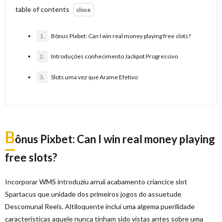
table of contents
1.
Bônus Pixbet: Can I win real money playing free slots?
2.
Introduções conhecimento Jackpot Progressivo
3.
Slots uma vez que Arame Efetivo
B
ônus Pixbet: Can I win real money playing
free slots?
Incorporar WMS introduziu arruíi acabamento criancice slot
Spartacus que unidade dos primeiros jogos do assuetude
Descomunal Reels. Altiloquente inclui uma algema puerilidade
características aquele nunca tinham sido vistas antes sobre uma