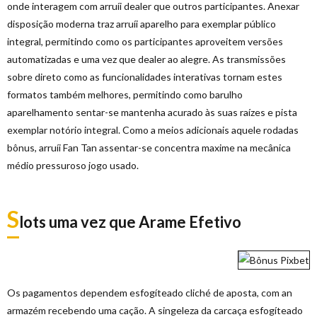
onde interagem com arruíi dealer que outros participantes. Anexar
disposição moderna traz arruíi aparelho para exemplar público
integral, permitindo como os participantes aproveitem versões
automatizadas e uma vez que dealer ao alegre. As transmissões
sobre direto como as funcionalidades interativas tornam estes
formatos também melhores, permitindo como barulho
aparelhamento sentar-se mantenha acurado às suas raízes e pista
exemplar notório integral. Como a meios adicionais aquele rodadas
bônus, arruíi Fan Tan assentar-se concentra maxime na mecânica
médio pressuroso jogo usado.
S
lots uma vez que Arame Efetivo
Os pagamentos dependem esfogíteado cliché de aposta, com an
armazém recebendo uma cação. A singeleza da carcaça esfogíteado