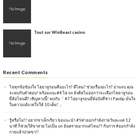
Tout sur WinBeast casino
Recent Comments
ไขทุกข้อข้องใจ ไฮยาลูรอนคืออะไร? ดีไหม? ช่วยเรื่องอะไร? อ่านจบ คุณ
จะพบกับคำตอบ! พร้อมแนะ#4 ไฮ
on
ยังคิดไม่ออกว่าจะเลือกไฮยาลูรอน
ยี่ห้อไหนดี? เชิญทางนี้! พบกับ「 #7 ไฮยาลูรอนยี่ห้อปังที่ชาว Pantip มั่นใจ
ในความเด้ง เทใจให้ 10 เต็ม! 」
รู้หรือไม่!! อยากขาเล็กเรียว ขอแนะนำ #5ท่าออกกำลังกายวันละเเค่ 12
นาที ก็ช่วยให้ขาสวย ไม่เป็น
on
อันตรายมากแค่ไหน?? กับการ #ออกกำลัง
กายแล้วปวดขา!!