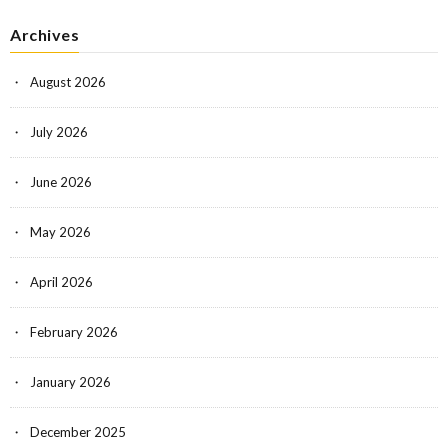
Archives
August 2026
July 2026
June 2026
May 2026
April 2026
February 2026
January 2026
December 2025