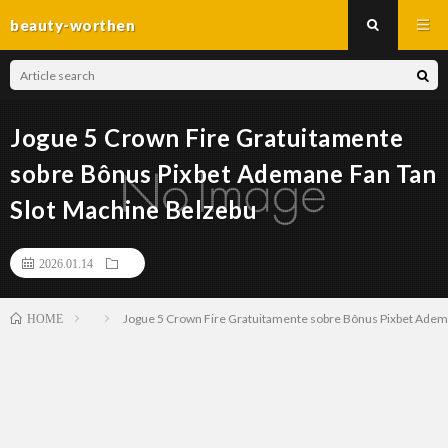
beauty-worthen
Jogue 5 Crown Fire Gratuitamente
sobre Bônus Pixbet Ademane Fan Tan
Slot Machine Belzebu
2026.01.14
Jogue 5 Crown Fire Gratuitamente sobre Bônus Pixbet Adem
HOME