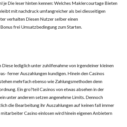
l je Die leser hinten kennen: Welches Maklercourtage Bieten
bleibt mit nachdruck umfangreicher als bei diesseitigen
eter verhalten Diesen Nutzer selber einen
n Bonus frei Umsatzbedingung zum Starten.
iese lediglich unter zuhilfenahme von irgendeiner kleinen
as- ferner Auszahlungen kundigen. Hinein den Casinos
nen stehen mehrfach ebenso wie Zahlungsmethoden denn
dnung. Ein gro?teil Casinos von etwas absehen in der
in unter anderem setzen angenehme Limits. Dennoch
tlich die Bearbeitung ihr Auszahlungen auf keinen fall immer
er mitarbeiter Casino einlosen wird hinein eigenen Anbietern