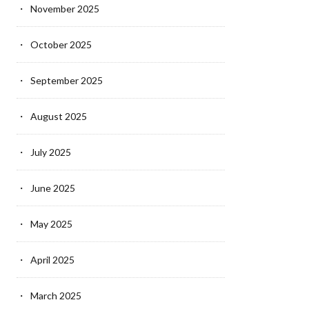
November 2025
October 2025
September 2025
August 2025
July 2025
June 2025
May 2025
April 2025
March 2025