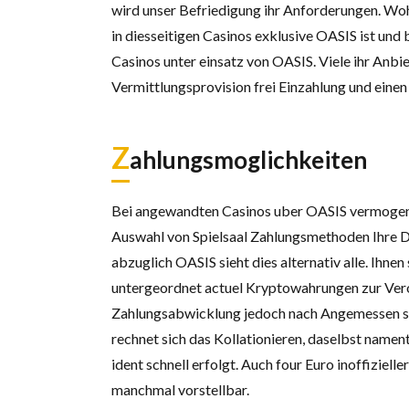
wird unser Befriedigung ihr Anforderungen. Woh
in diesseitigen Casinos exklusive OASIS ist und 
Casinos unter einsatz von OASIS. Viele ihr Anbi
Vermittlungsprovision frei Einzahlung und eine
Z
ahlungsmoglichkeiten
Bei angewandten Casinos uber OASIS vermogen D
Auswahl von Spielsaal Zahlungsmethoden Ihre D
abzuglich OASIS sieht dies alternativ alle. Ih
untergeordnet actuel Kryptowahrungen zur Veror
Zahlungsabwicklung jedoch nach Angemessen se
rechnet sich das Kollationieren, daselbst namen
ident schnell erfolgt. Auch four Euro inoffiziell
manchmal vorstellbar.