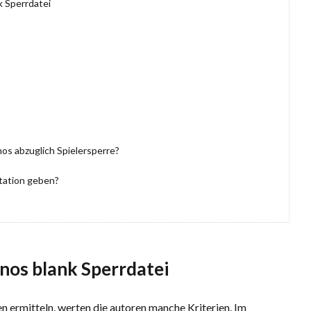
k Sperrdatei
os abzuglich Spielersperre?
tation geben?
inos blank Sperrdatei
n ermitteln, werten die autoren manche Kriterien. Im