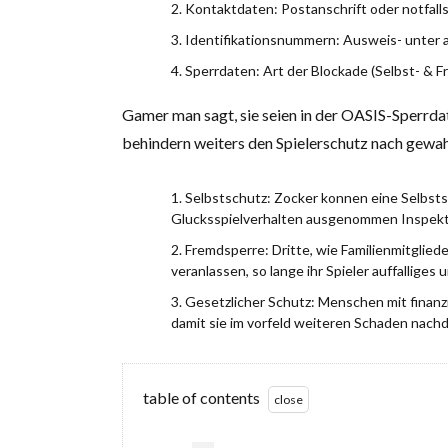
Kontaktdaten: Postanschrift oder notfall
Identifikationsnummern: Ausweis- unter
Sperrdaten: Art der Blockade (Selbst- & Fr
Gamer man sagt, sie seien in der OASIS-Sperrda
behindern weiters den Spielerschutz nach gewah
Selbstschutz: Zocker konnen eine Selbsts
Glucksspielverhalten ausgenommen Inspekti
Fremdsperre: Dritte, wie Familienmitglie
veranlassen, so lange ihr Spieler auffalliges
Gesetzlicher Schutz: Menschen mit finanzie
damit sie im vorfeld weiteren Schaden nach
table of contents