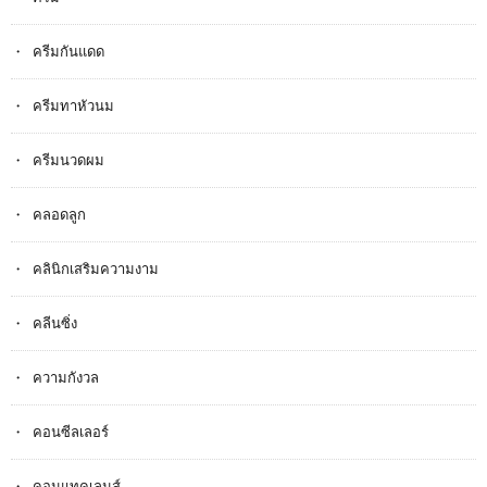
ครีมกันแดด
ครีมทาหัวนม
ครีมนวดผม
คลอดลูก
คลินิกเสริมความงาม
คลีนซิ่ง
ความกังวล
คอนซีลเลอร์
คอนแทคเลนส์