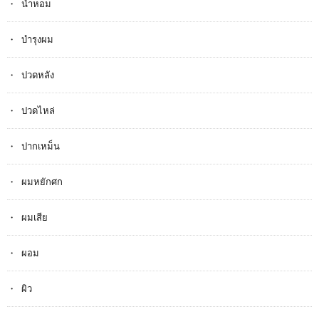
น้ำหอม
บำรุงผม
ปวดหลัง
ปวดไหล่
ปากเหม็น
ผมหยักศก
ผมเสีย
ผอม
ผิว