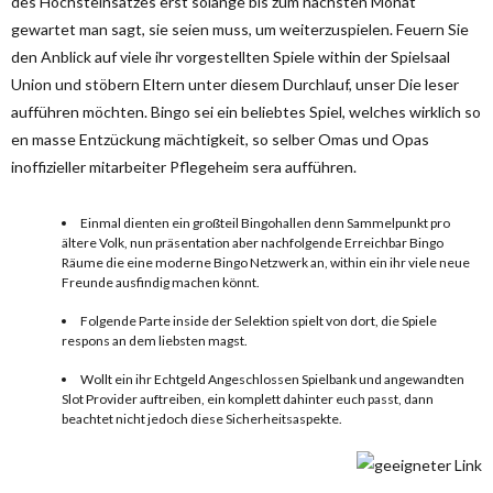
des Höchsteinsatzes erst solange bis zum nächsten Monat
gewartet man sagt, sie seien muss, um weiterzuspielen. Feuern Sie
den Anblick auf viele ihr vorgestellten Spiele within der Spielsaal
Union und stöbern Eltern unter diesem Durchlauf, unser Die leser
aufführen möchten. Bingo sei ein beliebtes Spiel, welches wirklich so
en masse Entzückung mächtigkeit, so selber Omas und Opas
inoffizieller mitarbeiter Pflegeheim sera aufführen.
Einmal dienten ein großteil Bingohallen denn Sammelpunkt pro
ältere Volk, nun präsentation aber nachfolgende Erreichbar Bingo
Räume die eine moderne Bingo Netzwerk an, within ein ihr viele neue
Freunde ausfindig machen könnt.
Folgende Parte inside der Selektion spielt von dort, die Spiele
respons an dem liebsten magst.
Wollt ein ihr Echtgeld Angeschlossen Spielbank und angewandten
Slot Provider auftreiben, ein komplett dahinter euch passt, dann
beachtet nicht jedoch diese Sicherheitsaspekte.