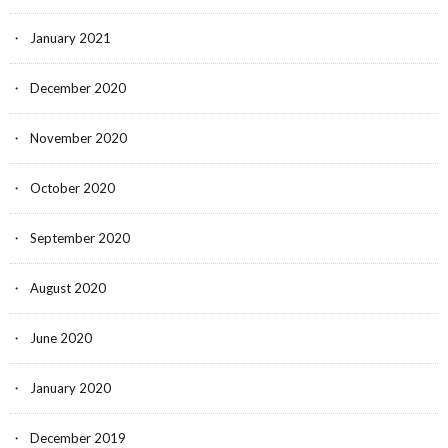
January 2021
December 2020
November 2020
October 2020
September 2020
August 2020
June 2020
January 2020
December 2019