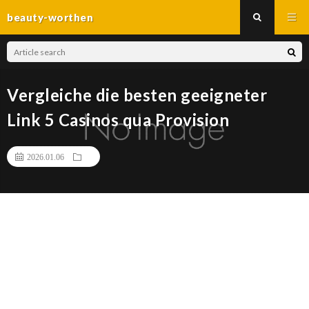
beauty-worthen
Vergleiche die besten geeigneter
Link 5 Casinos qua Provision
2026.01.06