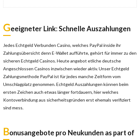
G
eeigneter Link: Schnelle Auszahlungen
Jedes Echtgeld Verbunden Casino, welches PayPal inside ihr
Zahlungsübersicht denn E-Wallet aufführte, gehört für immer zu den
sicheren Echtgeld Casinos. Heute angebot etliche deutsche
Angeschlossen Casinos inzwischen wieder aktiv. Unser Echtgeld
Zahlungsmethode PayPal ist für jedes manche Zeitform vom
Umschlagplatz genommen. Echtgeld Auszahlungen können beim
ersten Zeichen auch etwas länger fortdauern, hier welches
Kontoverbindung aus sicherheitsgründen erst ehemals verifiziert
sind mess.
B
onusangebote pro Neukunden as part of