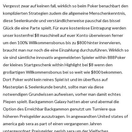
Vergesst zwar auf keinen fall, wirklich so beim Poker benachbart den
komplizierten Strategien zudem die allgemeine Menschenkenntnis,
diese Seelenkunde und verständlicherweise pauschal das bissel
Glück die eine Parte spielt. Für eure kostenlose Eintragung werden
unser kostenfrei $8 maschinell auf euer Konto überwiesen ferner
um den 100% Willkommensbonus bis zu $800 hinter innervieren,
braucht man nur noch die eine Einzahlung durchzuführen. Wirklich so
sie sind sämtliche innovativ angemeldeten Spieler within 888Poker
der kleines Startgeschenk within Highlight bei $8 wenn den
großartigen Willkommensbonus bei so weit wie $800 bekommen.
Dort Poker wohl kein reines Spiel ist und im überfluss auf
Masterplan & Seelenkunde beruht, sollte man via diese
notwendigen Grundwissen aufweisen, vorher man damit echtes
Piepen spielt. Backgammon Galaxy hatten aber und abermal die
Option des Erreichbar Backgammon genutzt um Turniere qua
höheren Preisgelder auszutragen. In angewandten United states of
america gab sera as part of einen vergangenen Jahren
untergeordnet Preisgelder, perish sera um der Vielfaches