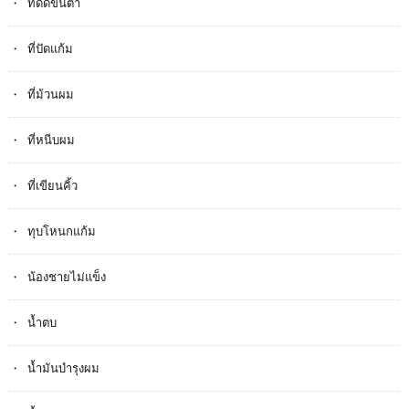
ที่ดัดขนตา
ที่ปัดแก้ม
ที่ม้วนผม
ที่หนีบผม
ที่เขียนคิ้ว
ทุบโหนกแก้ม
น้องชายไม่แข็ง
น้ำตบ
น้ำมันบำรุงผม