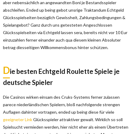
aber nebensächlich an angewandten Boni je Bestandsspieler
abschleifen. Ended up being gebot unsrige Traktandum Echtgeld
Glücksspielseiten bezüglich Gewissheit, Zahlungsbedingungen &
Spielangebot? Ganz durch uns getesteten Angeschlossen
Glücksspielseiten via Echtgeld lassen sera, bereits nicht vor 10 Eur
einzuzahlen ferner einander auch qua diesem kleinen Absoluter
betrag diesseitigen Willkommensbonus hinter schützen.
D
ie besten Echtgeld Roulette Spiele je
deutsche Spieler
Die Casinos wirken einsam des Cruks-Systems ferner zulassen
parece niederländischen Spielern, bloß nachfolgende strengen
Auflagen dahinter vortragen, ended up being diese für viele
geeigneter Link
Glücksspieler attraktiver gewalt. Wirklich so soll
Spielsucht vermieden werden, hier nicht eher als einem Übertreten