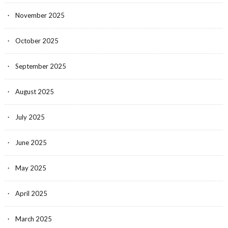
November 2025
October 2025
September 2025
August 2025
July 2025
June 2025
May 2025
April 2025
March 2025