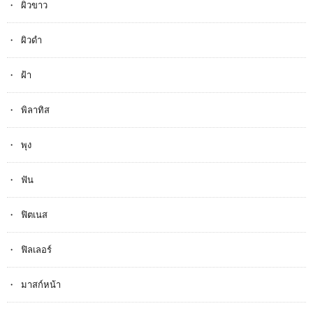
ผิวขาว
ผิวดำ
ฝ้า
พิลาทิส
พุง
ฟัน
ฟิตเนส
ฟิลเลอร์
มาสก์หน้า