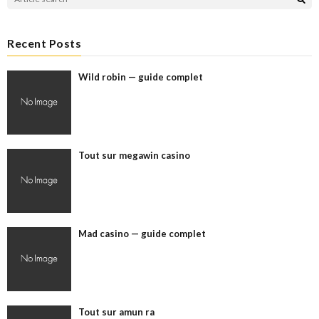
Recent Posts
Wild robin — guide complet
Tout sur megawin casino
Mad casino — guide complet
Tout sur amun ra