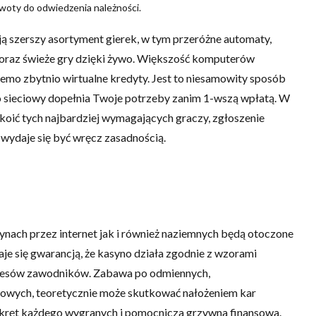
woty do odwiedzenia należności.
ą szerszy asortyment gierek, w tym przeróżne automaty,
a, oraz świeże gry dzięki żywo. Większość komputerów
 demo zbytnio wirtualne kredyty. Jest to niesamowity sposób
o sieciowy dopełnia Twoje potrzeby zanim 1-wszą wpłatą. W
koić tych najbardziej wymagających graczy, zgłoszenie
wydaje się być wręcz zasadnością.
nach przez internet jak i również naziemnych będą otoczone
e się gwarancją, że kasyno działa zgodnie z wzorami
iznesów zawodników. Zabawa po odmiennych,
ebowych, teoretycznie może skutkować nałożeniem kar
kręt każdego wygranych i pomocnicza grzywna finansowa.