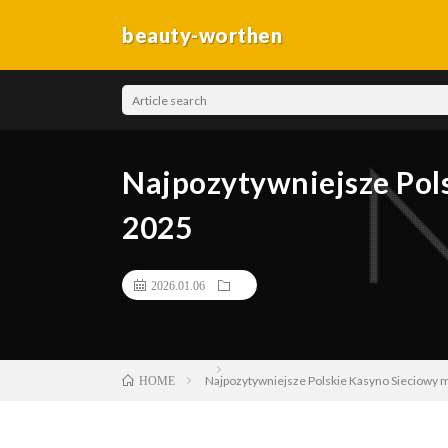
beauty-worthen
Najpozytywniejsze Pol
2025
2026.01.06
Najpozytywniejsze Polskie Kasyno Sieciowy 
HOME