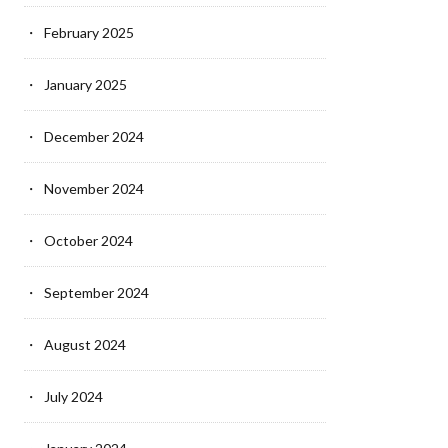
February 2025
January 2025
December 2024
November 2024
October 2024
September 2024
August 2024
July 2024