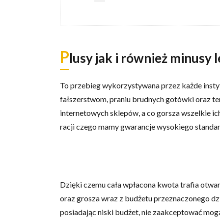
P
lusy jak i również minusy
To przebieg wykorzystywana przez każde instyt
fałszerstwom, praniu brudnych gotówki oraz t
internetowych sklepów, a co gorsza wszelkie ic
racji czego mamy gwarancje wysokiego standard
Dzięki czemu cała wpłacona kwota trafia otwar
oraz grosza wraz z budżetu przeznaczonego dzię
posiadając niski budżet, nie zaakceptować mogą 