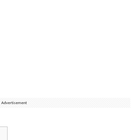
Advertisement