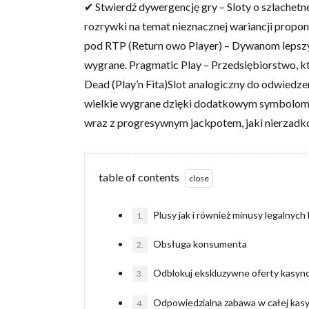
✔ Stwierdź dywergencję gry – Sloty o szlachetne
rozrywki na temat nieznacznej wariancji propon
pod RTP (Return owo Player) – Dywanom lepsz
wygrane. Pragmatic Play – Przedsiębiorstwo, któ
Dead (Play’n Fita)Slot analogiczny do odwiedz
wielkie wygrane dzięki dodatkowym symbolo
wraz z progresywnym jackpotem, jaki nierzadk
table of contents
Plusy jak i również minusy legalnych
1.
Obsługa konsumenta
2.
Odblokuj ekskluzywne oferty kasyno
3.
Odpowiedzialna zabawa w całej kas
4.