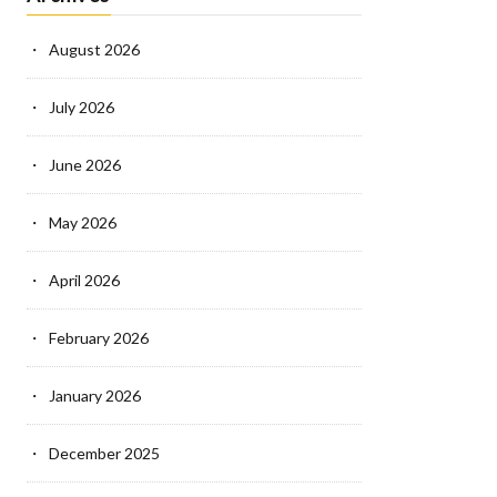
August 2026
July 2026
June 2026
May 2026
April 2026
February 2026
January 2026
December 2025