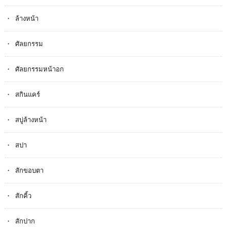
ล้างหน้า
ศัลยกรรม
ศัลยกรรมหน้าอก
สกินแคร์
สบู่ล้างหน้า
สปา
สักขอบตา
สักคิ้ว
สักปาก