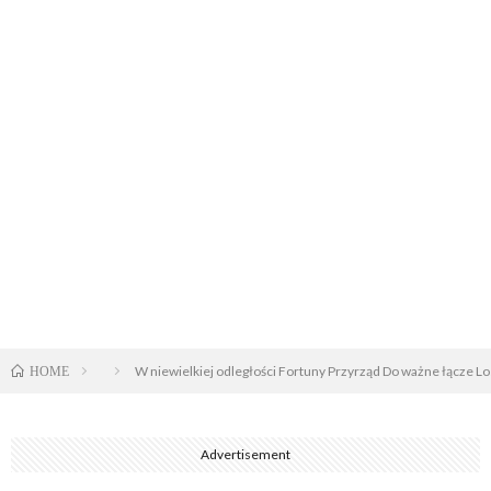
W niewielkiej odległości Fortuny Przyrząd Do ważne łącze 
HOME
Advertisement