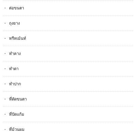
ต่อขนตา
ถุงยาง
ทรีทเม้นท์
ทำคาง
ทำตา
ทำปาก
ที่ดัดขนตา
ที่ปัดแก้ม
ที่ม้วนผม