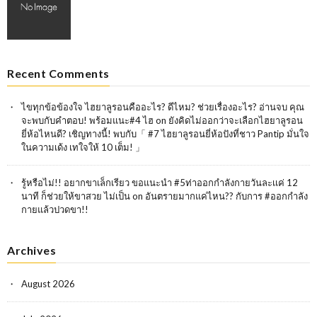
Recent Comments
ไขทุกข้อข้องใจ ไฮยาลูรอนคืออะไร? ดีไหม? ช่วยเรื่องอะไร? อ่านจบ คุณ
จะพบกับคำตอบ! พร้อมแนะ#4 ไฮ
on
ยังคิดไม่ออกว่าจะเลือกไฮยาลูรอน
ยี่ห้อไหนดี? เชิญทางนี้! พบกับ「 #7 ไฮยาลูรอนยี่ห้อปังที่ชาว Pantip มั่นใจ
ในความเด้ง เทใจให้ 10 เต็ม! 」
รู้หรือไม่!! อยากขาเล็กเรียว ขอแนะนำ #5ท่าออกกำลังกายวันละเเค่ 12
นาที ก็ช่วยให้ขาสวย ไม่เป็น
on
อันตรายมากแค่ไหน?? กับการ #ออกกำลัง
กายแล้วปวดขา!!
Archives
August 2026