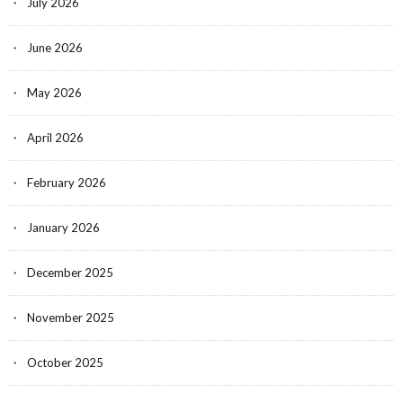
July 2026
June 2026
May 2026
April 2026
February 2026
January 2026
December 2025
November 2025
October 2025