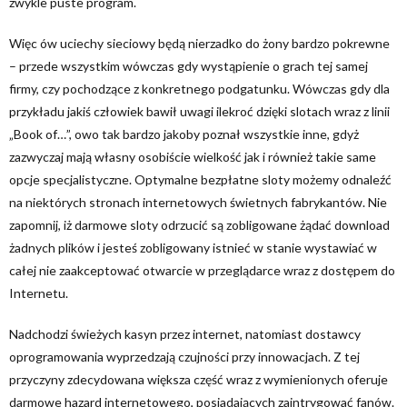
zwykle puste program.
Więc ów uciechy sieciowy będą nierzadko do żony bardzo pokrewne
– przede wszystkim wówczas gdy wystąpienie o grach tej samej
firmy, czy pochodzące z konkretnego podgatunku. Wówczas gdy dla
przykładu jakiś człowiek bawił uwagi ilekroć dzięki slotach wraz z linii
„Book of…”, owo tak bardzo jakoby poznał wszystkie inne, gdyż
zazwyczaj mają własny osobiście wielkość jak i również takie same
opcje specjalistyczne. Optymalne bezpłatne sloty możemy odnaleźć
na niektórych stronach internetowych świetnych fabrykantów. Nie
zapomnij, iż darmowe sloty odrzucić są zobligowane żądać download
żadnych plików i jesteś zobligowany istnieć w stanie wystawiać w
całej nie zaakceptować otwarcie w przeglądarce wraz z dostępem do
Internetu.
Nadchodzi świeżych kasyn przez internet, natomiast dostawcy
oprogramowania wyprzedzają czujności przy innowacjach. Z tej
przyczyny zdecydowana większa część wraz z wymienionych oferuje
darmowe hazard internetowego, posiadających zaintrygować fanów.