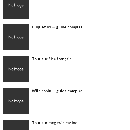
Cliquez ici — guide complet
Tout sur Site français
Wild robin — guide complet
Tout sur megawin casino