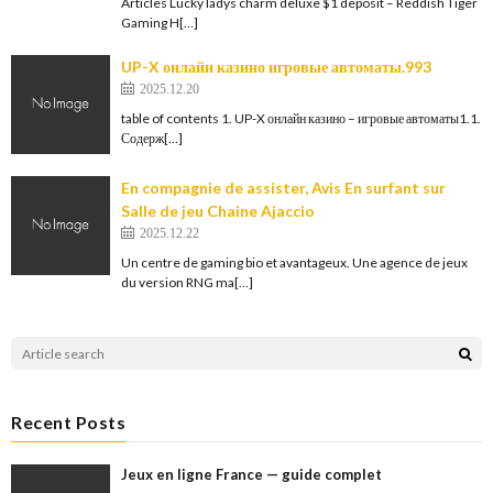
Articles Lucky ladys charm deluxe $1 deposit – Reddish Tiger
Gaming H[…]
UP-X онлайн казино игровые автоматы.993
2025.12.20
table of contents 1. UP-X онлайн казино – игровые автоматы1.1.
Содерж[…]
En compagnie de assister, Avis En surfant sur
Salle de jeu Chaine Ajaccio
2025.12.22
Un centre de gaming bio et avantageux. Une agence de jeux
du version RNG ma[…]
Recent Posts
Jeux en ligne France — guide complet