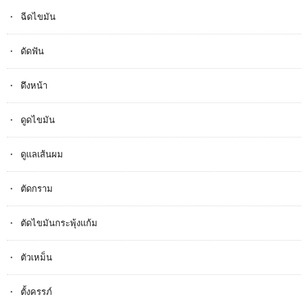
ฉีดไขมัน
ดัดฟัน
ดึงหน้า
ดูดไขมัน
ดูแลเส้นผม
ตัดกราม
ตัดไขมันกระพุ้งแก้ม
ตัวเหม็น
ตั้งครรภ​์