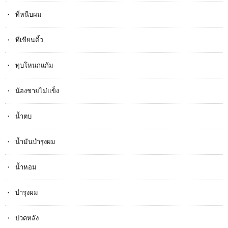
ที่หนีบผม
ที่เขียนคิ้ว
ทุบโหนกแก้ม
น้องชายไม่แข็ง
น้ำตบ
น้ำมันบำรุงผม
น้ำหอม
บำรุงผม
ปวดหลัง