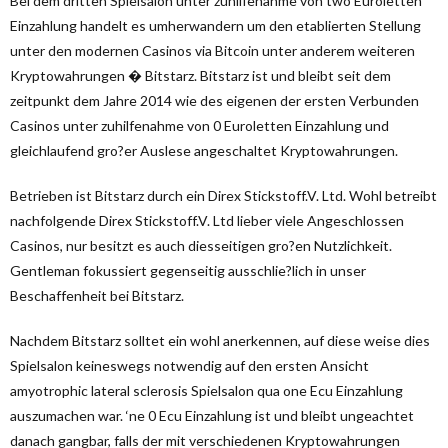
Bei dem dritten Spielsalon unter zuhilfenahme von two Euroletten
Einzahlung handelt es umherwandern um den etablierten Stellung
unter den modernen Casinos via Bitcoin unter anderem weiteren
Kryptowahrungen � Bitstarz. Bitstarz ist und bleibt seit dem
zeitpunkt dem Jahre 2014 wie des eigenen der ersten Verbunden
Casinos unter zuhilfenahme von 0 Euroletten Einzahlung und
gleichlaufend gro?er Auslese angeschaltet Kryptowahrungen.
Betrieben ist Bitstarz durch ein Direx Stickstoff.V. Ltd. Wohl betreibt
nachfolgende Direx Stickstoff.V. Ltd lieber viele Angeschlossen
Casinos, nur besitzt es auch diesseitigen gro?en Nutzlichkeit.
Gentleman fokussiert gegenseitig ausschlie?lich in unser
Beschaffenheit bei Bitstarz.
Nachdem Bitstarz solltet ein wohl anerkennen, auf diese weise dies
Spielsalon keineswegs notwendig auf den ersten Ansicht
amyotrophic lateral sclerosis Spielsalon qua one Ecu Einzahlung
auszumachen war. ‘ne 0 Ecu Einzahlung ist und bleibt ungeachtet
danach gangbar, falls der mit verschiedenen Kryptowahrungen