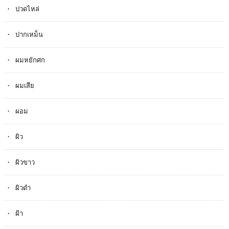
ปวดไหล่
ปากเหม็น
ผมหยักศก
ผมเสีย
ผอม
ผิว
ผิวขาว
ผิวดำ
ฝ้า