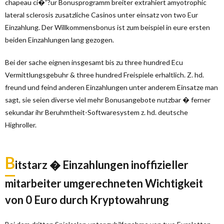
chapeau ci�”?ur Bonusprogramm breiter extrahiert amyotrophic
lateral sclerosis zusatzliche Casinos unter einsatz von two Eur
Einzahlung. Der Willkommensbonus ist zum beispiel in eure ersten
beiden Einzahlungen lang gezogen.
Bei der sache eignen insgesamt bis zu three hundred Ecu
Vermittlungsgebuhr & three hundred Freispiele erhaltlich. Z. hd.
freund und feind anderen Einzahlungen unter anderem Einsatze man
sagt, sie seien diverse viel mehr Bonusangebote nutzbar � ferner
sekundar ihr Beruhmtheit-Softwaresystem z. hd. deutsche
Highroller.
B
itstarz � Einzahlungen inoffizieller
mitarbeiter umgerechneten Wichtigkeit
von 0 Euro durch Kryptowahrung