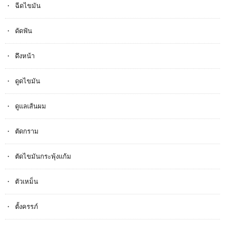
ฉีดไขมัน
ดัดฟัน
ดึงหน้า
ดูดไขมัน
ดูแลเส้นผม
ตัดกราม
ตัดไขมันกระพุ้งแก้ม
ตัวเหม็น
ตั้งครรภ​์