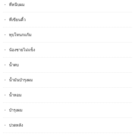
ที่หนีบผม
ที่เขียนคิ้ว
ทุบโหนกแก้ม
น้องชายไม่แข็ง
น้ำตบ
น้ำมันบำรุงผม
น้ำหอม
บำรุงผม
ปวดหลัง