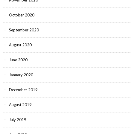
November 2020
October 2020
September 2020
August 2020
June 2020
January 2020
December 2019
August 2019
July 2019