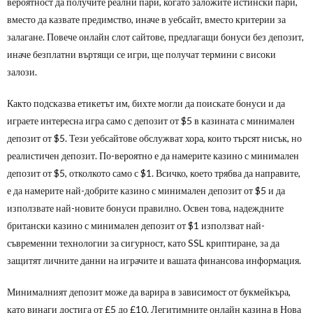
вероятност да получите реални пари, когато заложите истински пари,
вместо да казвате предимство, иначе в уебсайт, вместо критерии за
залагане. Повече онлайн слот сайтове, предлагащи бонуси без депозит,
иначе безплатни въртящи се игри, ще получат термини с високи
залози.
Както подсказва етикетът им, бихте могли да поискате бонуси и да
играете интересна игра само с депозит от $5 в казината с минимален
депозит от $5. Тези уебсайтове обслужват хора, които търсят нисък, но
реалистичен депозит. По-вероятно е да намерите казино с минимален
депозит от $5, отколкото само с $1. Всичко, което трябва да направите,
е да намерите най-добрите казино с минимален депозит от $5 и да
използвате най-новите бонуси правилно. Освен това, надеждните
британски казино с минимален депозит от $1 използват най-
съвременни технологии за сигурност, като SSL криптиране, за да
защитят личните данни на играчите и вашата финансова информация.
Минималният депозит може да варира в зависимост от букмейкъра,
като винаги достига от £5 до £10. Легитимните онлайн казина в Нова