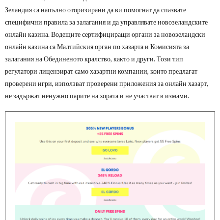
Зеландия са напълно оторизирани да ви помогнат да спазвате
специфични правила за залагания и да управлявате новозеландските
онлайн казина. Водещите сертифициращи органи за новозеландски
онлайн казина са Малтийския орган по хазарта и Комисията за
залагания на Обединеното кралство, както и други. Този тип
регулатори лицензират само хазартни компании, които предлагат
проверени игри, използват проверени приложения за онлайн хазарт,
не задържат ненужно парите на хората и не участват в измами.