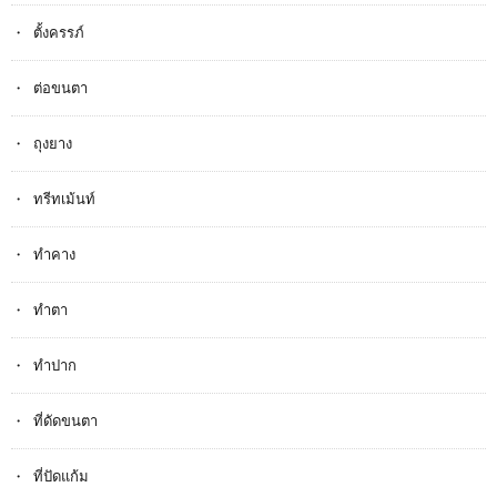
ตั้งครรภ​์
ต่อขนตา
ถุงยาง
ทรีทเม้นท์
ทำคาง
ทำตา
ทำปาก
ที่ดัดขนตา
ที่ปัดแก้ม