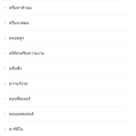
ครีมทาหัวนม
ครีมนวดผม
คลอดลูก
คลินิกเสริมความงาม
คลีนซิ่ง
ความกังวล
คอนซีลเลอร์
คอนแทคเลนส์
คาร์ดิโอ