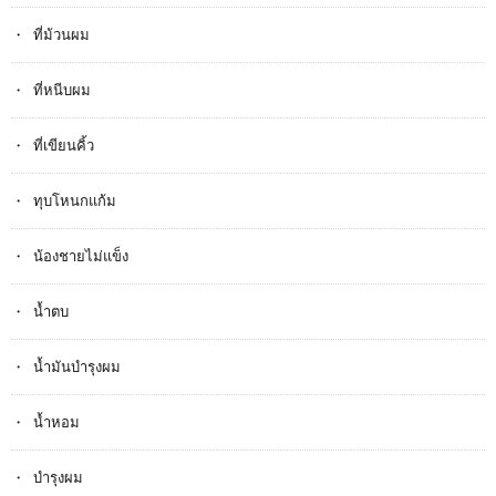
ที่ม้วนผม
ที่หนีบผม
ที่เขียนคิ้ว
ทุบโหนกแก้ม
น้องชายไม่แข็ง
น้ำตบ
น้ำมันบำรุงผม
น้ำหอม
บำรุงผม