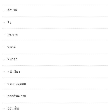
สักปาก
สิว
สุขภาพ
หนวด
หน้าอก
หน้าเรียว
หมวกคลุมผม
ออกกำลังกาย
ออนเซ็น