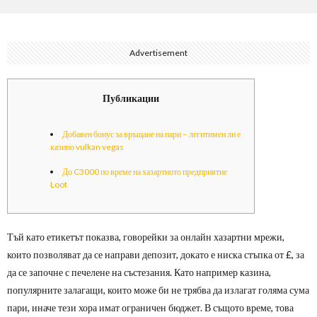
Advertisement
Публикации
Добавен бонус за връщане на пари – легитимен ли е
казино vulkan vegas
До C3000 по време на хазартното предприятие
Loot
Тъй като етикетът показва, говорейки за онлайн хазартни мрежи,
които позволяват да се направи депозит, докато е ниска стъпка от £, за
да се започне с печелене на състезания. Като например казина,
популярните залагащи, които може би не трябва да излагат голяма сума
пари, иначе тези хора имат ограничен бюджет. В същото време, това