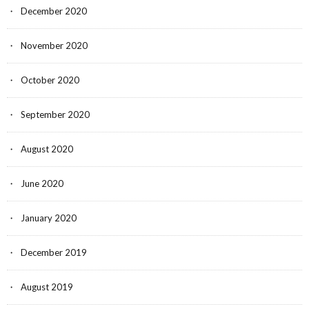
December 2020
November 2020
October 2020
September 2020
August 2020
June 2020
January 2020
December 2019
August 2019