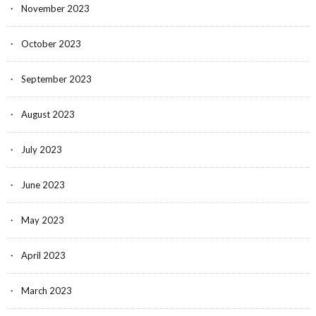
November 2023
October 2023
September 2023
August 2023
July 2023
June 2023
May 2023
April 2023
March 2023