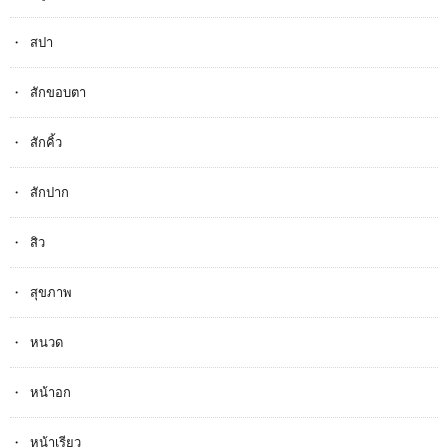
สปา
สักขอบตา
สักคิ้ว
สักปาก
สิว
สุขภาพ
หนวด
หน้าอก
หน้าเรียว