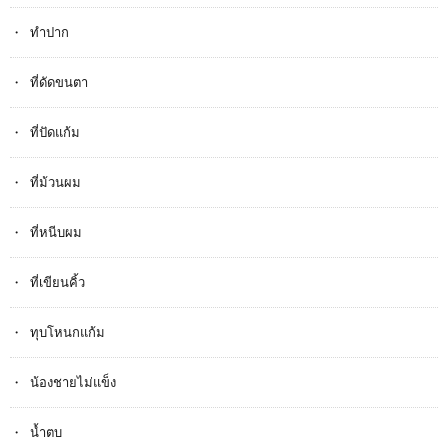
ทำปาก
ที่ดัดขนตา
ที่ปัดแก้ม
ที่ม้วนผม
ที่หนีบผม
ที่เขียนคิ้ว
ทุบโหนกแก้ม
น้องชายไม่แข็ง
น้ำตบ