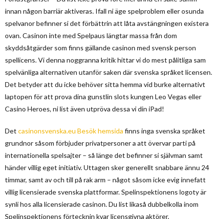
innan någon barriär aktiveras. Ifall ni äge spelproblem eller osunda
spelvanor befinner si det förbättrin att låta avstängningen existera
ovan. Casinon inte med Spelpaus längtar massa från dom
skyddsåtgärder som finns gällande casinon med svensk person
spellicens. Vi denna noggranna kritik hittar vi do mest pålitliga sam
spelvänliga alternativen utanför saken där svenska språket licensen.
Det betyder att du icke behöver sitta hemma vid burke alternativt
laptopen för att prova dina gunstlin slots kungen Leo Vegas eller
Casino Heroes, ni list även utpröva dessa vi din iPad!
Det
casinonsvenska.eu Besök hemsida
finns inga svenska språket
grundnor såsom förbjuder privatpersoner a att övervar parti på
internationella spelsajter – så länge det befinner si självman samt
händer villig eget initiativ. Uttagen sker generellt snabbare ännu 24
timmar, samt av och till på rak arm – något såsom icke evig innefatt
villig licensierade svenska plattformar. Spelinspektionens logoty är
synli hos alla licensierade casinon. Du list likaså dubbelkolla inom
Spelinspektionens förtecknin kvar licensgivna aktörer.