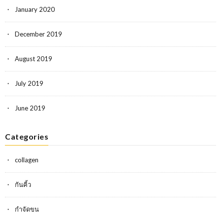
January 2020
December 2019
August 2019
July 2019
June 2019
Categories
collagen
กันคิ้ว
กำจัดขน