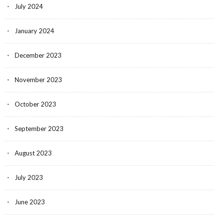
July 2024
January 2024
December 2023
November 2023
October 2023
September 2023
August 2023
July 2023
June 2023