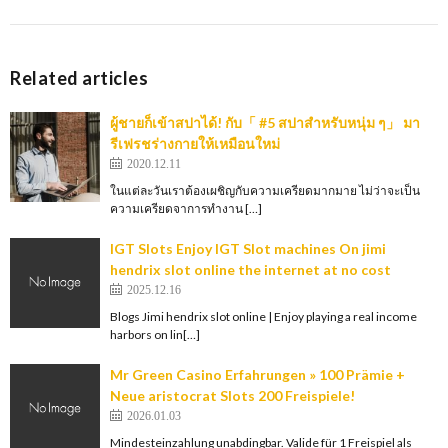
Related articles
ผู้ชายก็เข้าสปาได้! กับ「 #5 สปาสำหรับหนุ่ม ๆ」 มา
รีเฟรชร่างกายให้เหมือนใหม่
2020.12.11
ในแต่ละวันเราต้องเผชิญกับความเครียดมากมาย ไม่ว่าจะเป็น
ความเครียดจาการทำงาน […]
IGT Slots Enjoy IGT Slot machines On jimi
hendrix slot online the internet at no cost
2025.12.16
Blogs Jimi hendrix slot online | Enjoy playing a real income
harbors on lin[…]
Mr Green Casino Erfahrungen » 100 Prämie +
Neue aristocrat Slots 200 Freispiele!
2026.01.03
Mindesteinzahlung unabdingbar. Valide für 1 Freispiel als