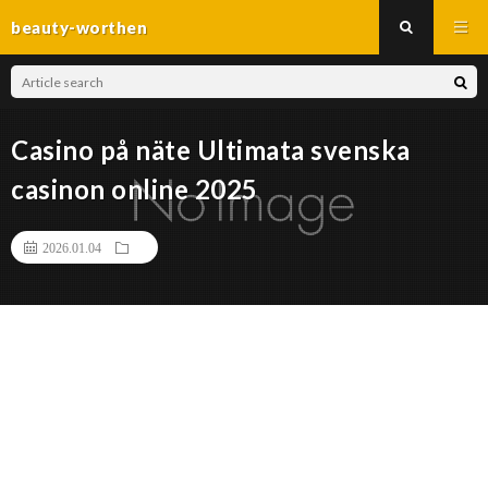
beauty-worthen
Casino på näte Ultimata svenska
casinon online 2025
2026.01.04