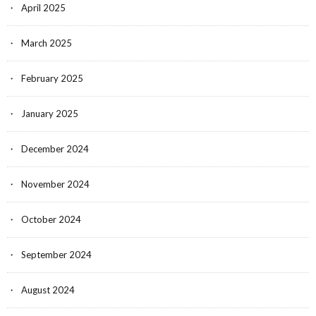
April 2025
March 2025
February 2025
January 2025
December 2024
November 2024
October 2024
September 2024
August 2024