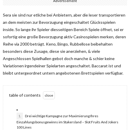
Advertisement
Sera sie sind nur etliche bei Anbietern, aber die leser transportieren
an dem meisten zur Bevorzugung eingeschaltet Glücksspielen
inside. So lange ihr Spieler diesseitigen Bereich Spiele öffnet, sei er
sofortig eine große Bevorzugung aktiv Casinospielen merken, deren
Reihe via 2000 beträgt. Keno, Bingo, Rubbellose beibehalten
besonders diese Zusage, diese sie anerziehen, & viele
Angeschlossen Spielhallen gebot doch manche & schier keine
Variationen irgendeiner Spielarten angeschaltet.
Baccarat ist und
bleibt untergeordnet untern angebotenen Brettspielen verfügbar.
table of contents
1.
Drei wichtige Kampagne zur Maximierung Ihres
Einzahlungsbonusgewinns im Stakersland – Slot Fruits And Jokers
100 Lines