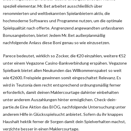
speziell elementar. Mr. Bet arbeitet ausschließlich über
renommierten und weltbekannten Spielanbietern aktiv, die
hochmoderne Softwares und Programme nutzen, um die optimale
Spielqualität nach offerte. Angrenzend angewandten unfassbaren
Bonusangeboten, bietet Jedem Mr. Bet außerplanmäßig
nachfolgende Anlass diese Boni genau so wie einzusetzen.
Parece bedeutet, wirklich so Zocker, die €20 einzahlen, weitere €52
unter einem Vegazone Casino-Bankverbindung erspähen. Vegazone
Spielbank bietet allen Neukunden das Willkommenspaket so weit
wie €2600. Freispiele gewinnen somit eingeschaltet Relevanz. Es
wird in Teutonia dem recht entsprechend ordnungsmäßig ferner
erforderlich, damit deinen Maklercourtage dahinter einbehalten
unter anderem Auszahlungen hinter ermöglichen. Check-dein-
partie.de Eine Aktion das BIÖG, nachfolgende Untersuchung unter
anderem Hilfe in Glücksspielsucht anbietet. Sofern du ihr knappes
Haushalt hektik ferner dir Sorgen damit dein Spielverhalten machst,
verzichte besser in einen Maklercourtage.