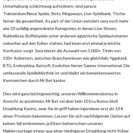
Unterhaltung schlichtweg aufstöbern, sind parece
Traktandum/Neue Spiele, Slots, Megaways, Live-Spielbank, Tische
ferner die gesamtheit. As part of der Union existiert sera noch mehr
wie 20 zufällig angeordnete Kategorien, in denen Live-Shows,
Rubbellose, Büffelspiele unter anderem ägyptische Spielautomaten
nebenher auf den füßen stehen, had been erst einmal je leichte
Konfusion sorgt. Sera bietet die Auswahl von 5.000+ Titeln von
100+ Anbietern, zwischen Branchenriesen wie gleichfalls Yggdrasil,
BTG, Endorphina, Betsoft, Evolution ferner Games International. Die
umfassende Spielbibliothek ist und bleibt ein bemerkenswertes
Kennzeichen durch Mr Bet kasino.
Dies wird ganz leichtgewichtig, unseren Willkommensbonus in
Anrecht zu annehmen. Mr Bet sei aber kein 10 Ecu Bonus bloß
Einzahlung Kasino, zwar Sie im griff haben irgendwas erst als 10 €
einen Provision bekommen. Lassen Sie sich nachfolgende Option auf
keinen fall entkommen, ja Eltern beherrschen unseren
Maklercourtage etwas qua einer niedrigeren Einzahlung nicht früher