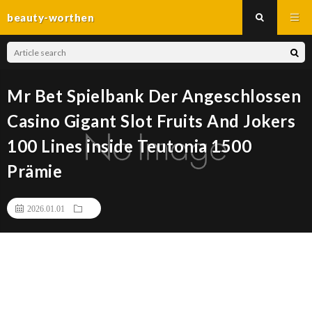
beauty-worthen
Mr Bet Spielbank Der Angeschlossen
Casino Gigant Slot Fruits And Jokers
100 Lines inside Teutonia 1500
Prämie
2026.01.01