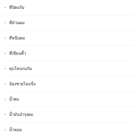
ที่ปัดแก้ม
ที่ม้วนผม
ที่หนีบผม
ที่เขียนคิ้ว
ทุบโหนกแก้ม
น้องชายไม่แข็ง
น้ำตบ
น้ำมันบำรุงผม
น้ำหอม