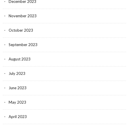
December 2023
November 2023
October 2023
September 2023
August 2023
July 2023
June 2023
May 2023
April 2023