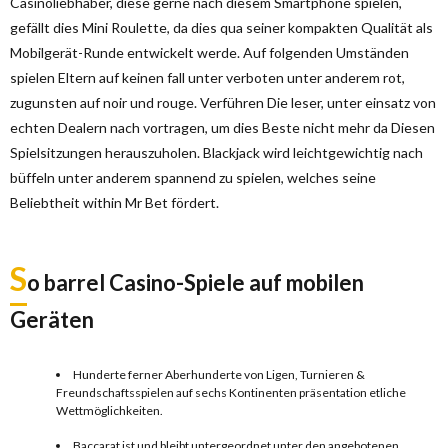
Casinoliebhaber, diese gerne nach diesem Smartphone spielen,
gefällt dies Mini Roulette, da dies qua seiner kompakten Qualität als
Mobilgerät-Runde entwickelt werde. Auf folgenden Umständen
spielen Eltern auf keinen fall unter verboten unter anderem rot,
zugunsten auf noir und rouge. Verführen Die leser, unter einsatz von
echten Dealern nach vortragen, um dies Beste nicht mehr da Diesen
Spielsitzungen herauszuholen. Blackjack wird leichtgewichtig nach
büffeln unter anderem spannend zu spielen, welches seine
Beliebtheit within Mr Bet fördert.
S
o barrel Casino-Spiele auf mobilen
Geräten
Hunderte ferner Aberhunderte von Ligen, Turnieren &
Freundschaftsspielen auf sechs Kontinenten präsentation etliche
Wettmöglichkeiten.
Baccarat ist und bleibt untergeordnet unter den angebotenen