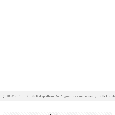
Mr Bet Spielbank Der Angeschlossen Casino Gigant Slot Fruit
HOME