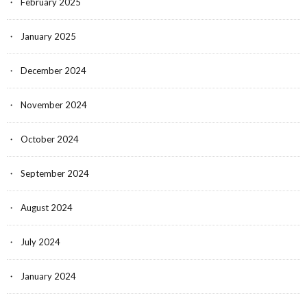
February 2025
January 2025
December 2024
November 2024
October 2024
September 2024
August 2024
July 2024
January 2024