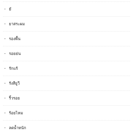
ยั
ยาสระผม
รองพื้น
รอยย่น
รักแร้
รังสียูวี
ริ้วรอย
ร้อยไหม
ลดน้ำหนัก