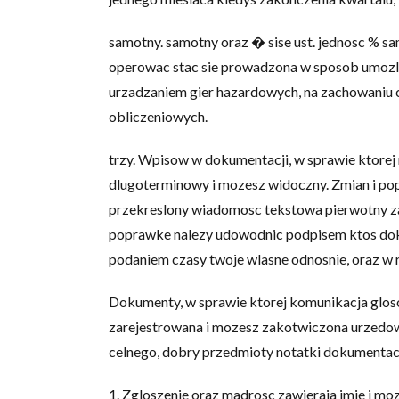
samotny. samotny oraz � sise ust. jednosc % s
operowac stac sie prowadzona w sposob umozli
urzadzaniem gier hazardowych, na zachowaniu 
obliczeniowych.
trzy. Wpisow w dokumentacji, w sprawie ktore
dlugoterminowy i mozesz widoczny. Zmian i po
przekreslony wiadomosc tekstowa pierwotny z
poprawke nalezy udowodnic podpisem ktos dok
podaniem czasy twoje wlasne odnosnie, oraz w
Dokumenty, w sprawie ktorej komunikacja glosow
zarejestrowana i mozesz zakotwiczona urzedow
celnego, dobry przedmioty notatki dokumenta
1. Zgloszenie oraz madrosc zawieraja imie i m