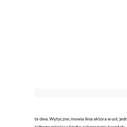
te dwa. Wytyczne, mowia linia aktora w ust. jed
jednego miesiaca kiedys zakonczenia kwartalu,