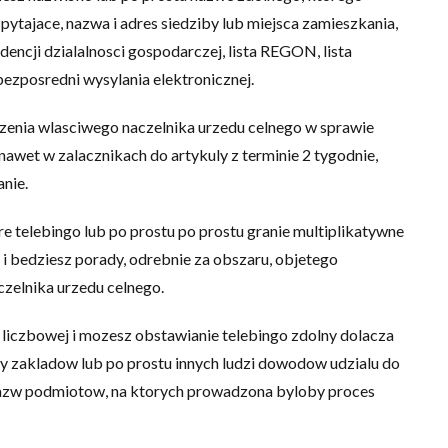
 pytajace, nazwa i adres siedziby lub miejsca zamieszkania,
ncji dzialalnosci gospodarczej, lista REGON, lista
bezposredni wysylania elektronicznej.
zenia wlasciwego naczelnika urzedu celnego w sprawie
awet w zalacznikach do artykuly z terminie 2 tygodnie,
anie.
e telebingo lub po prostu po prostu granie multiplikatywne
i bedziesz porady, odrebnie za obszaru, objetego
czelnika urzedu celnego.
 liczbowej i mozesz obstawianie telebingo zdolny dolacza
zy zakladow lub po prostu innych ludzi dowodow udzialu do
nazw podmiotow, na ktorych prowadzona byloby proces