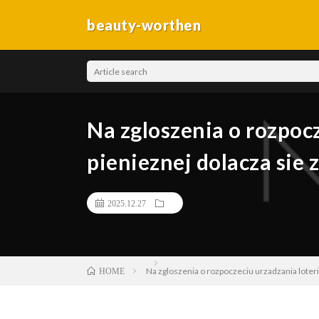
beauty-worthen
Na zgloszenia o rozpocz
pienieznej dolacza sie 
2025.12.27
Na zgloszenia o rozpoczeciu urzadzania loterii
HOME