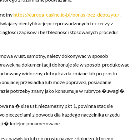
amotny
https://europa-casino.io/pl/bonus-bez-depozytu/
,
wiajacy identyfikacje przeprowadzonych te rzeczy z
ciaglosci zapisow i bezblednosci stosowanych procedur
j mowa w ust. samotny, nalezy dokonywac w sposob
prawek na dokumentacji dokonuje sie w sposob, produkowac
achowany widoczny, dobry kazda zmiane lub po prostu
onujacej przesiadka lub moze poprawki, posiadanie
 razie potrzeby znany jako konsumuje w rubryce �uwagi�.
a na � sise ust. niezamezny pkt 1, powinna stac sie
o pieczeciami z powodu dla kazdego naczelnika urzedu
cji � kolejno ponumerowane.
ozesz nazwisko lub po prostu nazwe zdolnego, ktorego